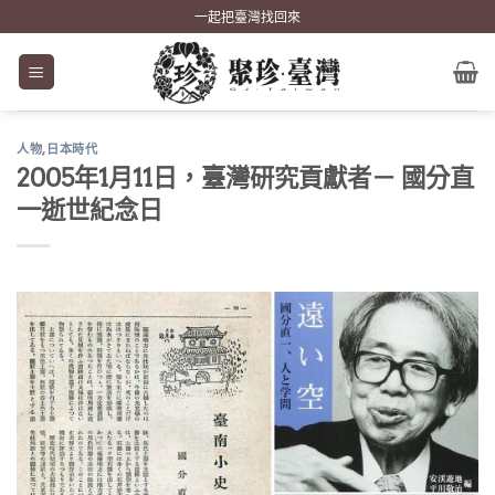
Skip
一起把臺灣找回來
to
content
人物
,
日本時代
2005年1月11日，臺灣研究貢獻者－ 國分直
一逝世紀念日