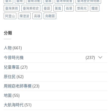
臺北
臺南
臺南活動
臺展
臺灣博覽會
臺灣歷史博物館
臺灣美術
臺灣美術史
臺語
薰風
街景
鄧南光
鐵道
阿里山
陳澄波
高雄
鳥瞰圖
分類
人物
(661)
今昔時光機
(237)
兒童專區
(27)
原住民
(62)
周婉窈老師專欄
(23)
地圖
(55)
大航海時代
(51)