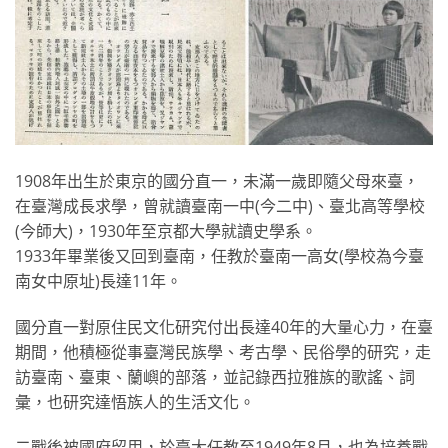
1908年出生於東京的國分直一，未滿一歲即隨父母來臺，
在臺灣成長求學，曾就讀臺南一中(今二中)、臺北高等學校
(今師大)，1930年至京都大學就讀史學系。
1933年畢業後又回到臺南，任教於臺南一高女(學校為今臺
南女中原址)長達11年。
國分直一對原住民文化研究付出長達40年的大量心力，在臺
期間，他積極從事臺灣民族學、考古學、民俗學的研究，走
訪臺南、臺東、蘭嶼的部落，並記錄西拉雅族的歌謠、詞
彙，也研究達悟族人的生活文化。
二戰後被國府留用，於臺大任教至1949年8月，也為培養戰