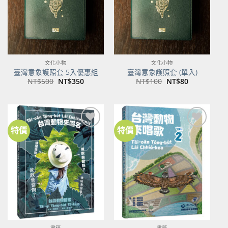
文化小物
文化小物
臺灣意象護照套 5入優惠組
臺灣意象護照套 (單入)
原
目
原
目
NT$
500
NT$
350
NT$
100
NT$
80
始
前
始
前
價
價
價
價
格：
格：
格：
格：
NT$500。
NT$350。
NT$100。
NT$80。
特價
特價
加到
加到
關注
關注
商品
商品