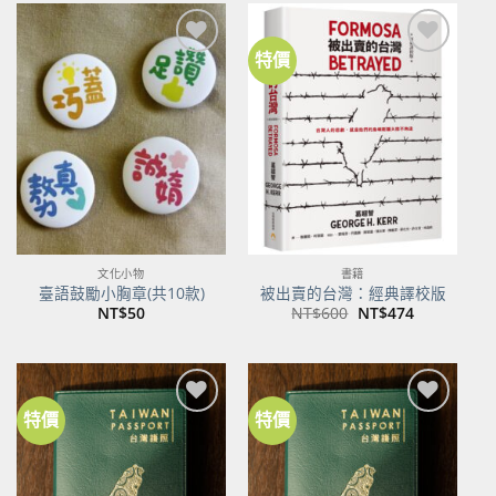
NT$500。
NT$395。
特價
加到
加到
關注
關注
商品
商品
文化小物
書籍
臺語鼓勵小胸章(共10款)
被出賣的台灣：經典譯校版
原
目
NT$
50
NT$
600
NT$
474
始
前
價
價
格：
格：
NT$600。
NT$474。
特價
特價
加到
加到
關注
關注
商品
商品