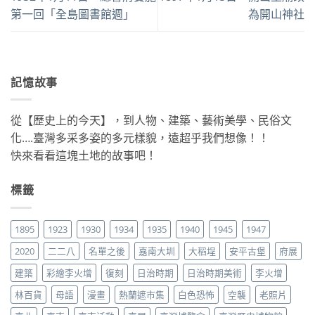
第一回「全島圖書館週」
為開山神社
記憶故事
從【歷史上的今天】，到人物、建築、藝術美學、民俗文
化….臺灣多采多姿的多元樣貌，遠超乎我們想像！！
快來看看這塊土地的故事吧！
標籤
1895
1923
1930
1934
1935
1940
1945
1947
2020
二二八
名單之後
嘉南大圳
大稻埕
安平古堡
府展
建築
彩繪李火增
復刻
日治時期
日治時期美術
李火增
林百貨
母語
漫畫
熱蘭遮市集
白色恐怖
空襲
老照片