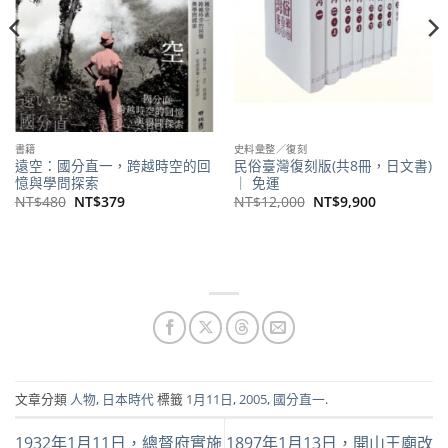
書籍
史料彙整／復刻
遠空：國分直一，跨越時空的回
民俗臺灣復刻版(共8冊，日文書)
憶與學問探索
｜ 免運
原
目
原
目
NT$
480
NT$
379
NT$
12,000
NT$
9,900
始
前
始
前
價
價
價
價
格：
格：
格：
格：
NT$480。
NT$379。
NT$12,000。
NT$9,900
文章分類
人物
,
日本時代
標籤
1月11日
,
2005
,
國分直一
.
1932年1月11日，總督府實施
1897年1月13日，開山王廟改