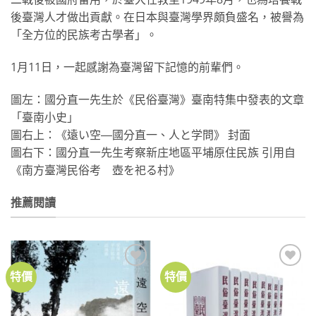
後臺灣人才做出貢獻。在日本與臺灣學界頗負盛名，被譽為
「全方位的民族考古學者」。
1月11日，一起感謝為臺灣留下記憶的前輩們。
圖左：國分直一先生於《民俗臺灣》臺南特集中發表的文章
「臺南小史」
圖右上：《遠い空―國分直一、人と学問》 封面
圖右下：國分直一先生考察新庄地區平埔原住民族 引用自
《南方臺灣民俗考 壺を祀る村》
推薦閱讀
特價
特價
加到
加到
關注
關注
商品
商品