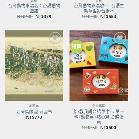
書籍
書籍
台灣動物來唱名：台語動物
台灣動物來唱歌2：台語生
圖鑑
態童謠影音繪本
原
目
原
目
NT$
480
NT$
379
NT$
700
NT$
553
始
前
始
前
價
價
價
價
格：
格：
格：
格：
NT$480。
NT$379。
NT$700。
NT$553。
特價
加到
加到
關注
關注
商品
商品
地圖布
兒童專區
佮/教我講台語單字卡 第一
臺灣鳥瞰圖 地圖布
輯+動物篇+點心篇 合購優
NT$
770
惠
原
目
NT$
750
NT$
500
始
前
價
價