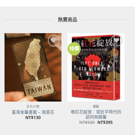
熱賣商品
特價
加到
加到
關注
關注
商品
商品
文化小物
書籍
唯紅花綻放：習近平時代的
臺灣金屬書籤 – 海棠花
認同與歸屬
NT$
130
原
目
NT$
500
NT$
395
始
前
價
價
格：
格：