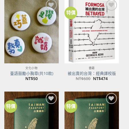
特價
加到
加到
關注
關注
商品
商品
文化小物
書籍
臺語鼓勵小胸章(共10款)
被出賣的台灣：經典譯校版
原
目
NT$
50
NT$
600
NT$
474
始
前
價
價
格：
格：
NT$600。
NT$474。
特價
特價
加到
加到
關注
關注
商品
商品