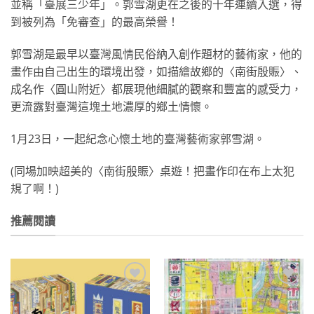
並稱「臺展三少年」。郭雪湖更在之後的十年連續入選，得
到被列為「免審查」的最高榮譽！
郭雪湖是最早以臺灣風情民俗納入創作題材的藝術家，他的
畫作由自己出生的環境出發，如描繪故鄉的〈南街殷賑〉、
成名作〈圓山附近〉都展現他細膩的觀察和豐富的感受力，
更流露對臺灣這塊土地濃厚的鄉土情懷。
1月23日，一起紀念心懷土地的臺灣藝術家郭雪湖。
(同場加映超美的〈南街殷賑〉桌遊！把畫作印在布上太犯
規了啊！)
推薦閱讀
加到
加到
關注
關注
商品
商品