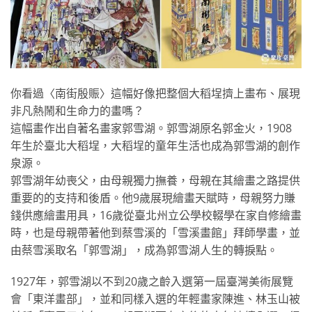
你看過〈南街殷賑〉這幅好像把整個大稻埕擠上畫布、展現
非凡熱鬧和生命力的畫嗎？
這幅畫作出自著名畫家郭雪湖。郭雪湖原名郭金火，1908
年生於臺北大稻埕，大稻埕的童年生活也成為郭雪湖的創作
泉源。
郭雪湖年幼喪父，由母親獨力撫養，母親在其繪畫之路提供
重要的的支持和後盾。他9歲展現繪畫天賦時，母親努力賺
錢供應繪畫用具，16歲從臺北州立公學校輟學在家自修繪畫
時，也是母親帶著他到蔡雪溪的「雪溪畫館」拜師學畫，並
由蔡雪溪取名「郭雪湖」，成為郭雪湖人生的轉捩點。
1927年，郭雪湖以不到20歲之齡入選第一屆臺灣美術展覽
會「東洋畫部」，並和同樣入選的年輕畫家陳進、林玉山被