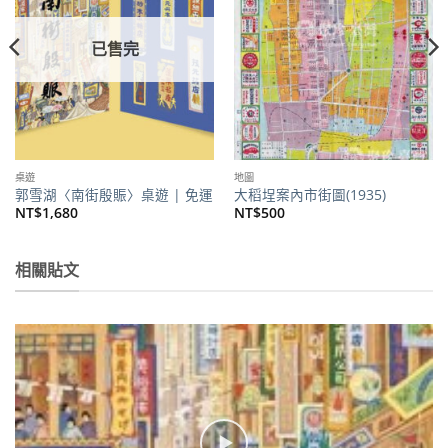
已售完
桌遊
地圖
郭雪湖〈南街殷賑〉桌遊 | 免運
大稻埕案內市街圖(1935)
NT$
1,680
NT$
500
相關貼文