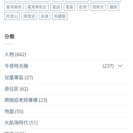
臺灣美術
臺灣美術史
臺語
薰風
街景
鄧南光
鐵道
阿里山
陳澄波
高雄
鳥瞰圖
分類
人物
(662)
今昔時光機
(237)
兒童專區
(27)
原住民
(62)
周婉窈老師專欄
(23)
地圖
(55)
大航海時代
(51)