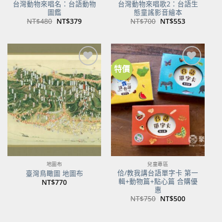
台灣動物來唱名：台語動物
台灣動物來唱歌2：台語生
圖鑑
態童謠影音繪本
原
目
原
目
NT$
480
NT$
379
NT$
700
NT$
553
始
前
始
前
價
價
價
價
格：
格：
格：
格：
NT$480。
NT$379。
NT$700。
NT$553。
特價
加到
加到
關注
關注
商品
商品
地圖布
兒童專區
佮/教我講台語單字卡 第一
臺灣鳥瞰圖 地圖布
輯+動物篇+點心篇 合購優
NT$
770
惠
原
目
NT$
750
NT$
500
始
前
價
價
格：
格：