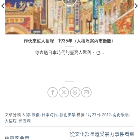
作伙來踅大稻埕－1935年〈大稻埕案內市街圖〉
你去過日本時代的臺灣人聚落、也...
文章分類
人物
,
戰後
,
日本時代
,
藝術美學
標籤
1月23日
,
2012
,
南街殷賑
,
大稻埕
,
郭雪湖
.
從文化部長遭受暴力事件看臺
蓬萊閣今昔