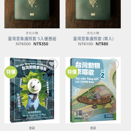
文化小物
文化小物
臺灣意象護照套 5入優惠組
臺灣意象護照套 (單入)
原
目
原
目
NT$
500
NT$
350
NT$
100
NT$
80
始
前
始
前
價
價
價
價
格：
格：
格：
格：
NT$500。
NT$350。
NT$100。
NT$80。
特價
特價
加到
加到
關注
關注
商品
商品
書籍
書籍