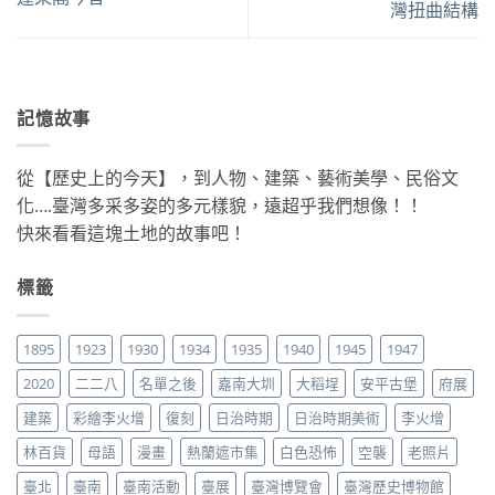
灣扭曲結構
記憶故事
從【歷史上的今天】，到人物、建築、藝術美學、民俗文
化….臺灣多采多姿的多元樣貌，遠超乎我們想像！！
快來看看這塊土地的故事吧！
標籤
1895
1923
1930
1934
1935
1940
1945
1947
2020
二二八
名單之後
嘉南大圳
大稻埕
安平古堡
府展
建築
彩繪李火增
復刻
日治時期
日治時期美術
李火增
林百貨
母語
漫畫
熱蘭遮市集
白色恐怖
空襲
老照片
臺北
臺南
臺南活動
臺展
臺灣博覽會
臺灣歷史博物館