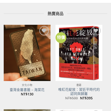
熱賣商品
特價
加到
加到
關注
關注
商品
商品
文化小物
書籍
唯紅花綻放：習近平時代的
臺灣金屬書籤 – 海棠花
認同與歸屬
NT$
130
原
目
NT$
500
NT$
395
始
前
價
價
格：
格：
NT$500。
NT$395。