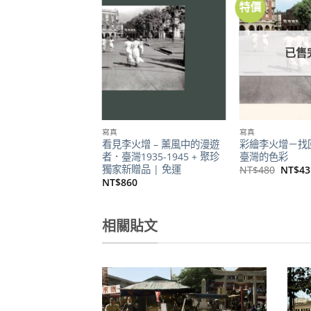
特價
加到
關注
商品
已售
寫真
寫真
看見李火增 – 薰風中的漫遊
彩繪李火增－找
者．臺灣1935-1945 + 聚珍
臺灣的色彩
獨家新贈品 | 免運
原
NT$
480
NT$
43
始
NT$
860
價
格：
NT$4
相關貼文