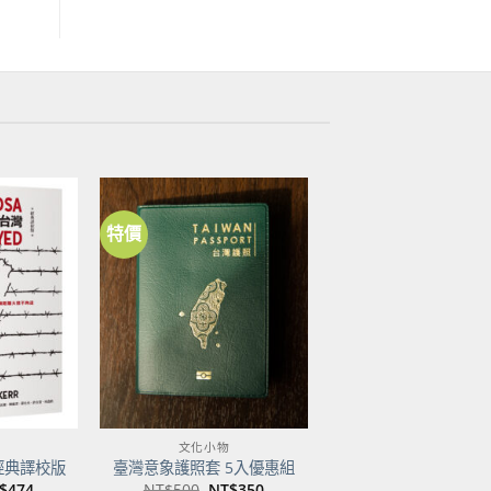
特價
加到
加到
關注
關注
商品
商品
文化小物
經典譯校版
臺灣意象護照套 5入優惠組
目
原
目
$
474
NT$
500
NT$
350