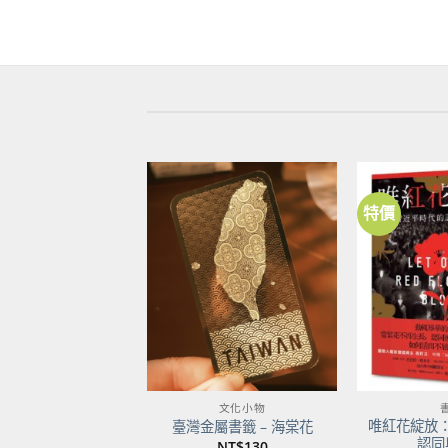
特價
加到
關注
商品
文化小物
唯紅花綻放
臺灣金屬書籤 – 海棠花
認同
NT$
130