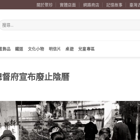
關於聚珍
實體店面
網路商店
記憶故事
臺灣
搜
尋
關
鍵
字:
戴飾品
鐵道
文化小物
明信片
桌遊
兒童專區
灣總督府宣布廢止陰曆