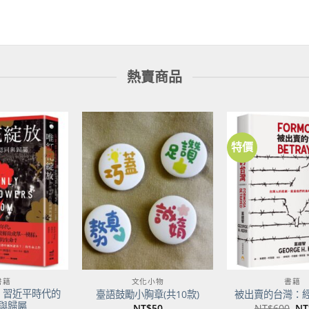
熱賣商品
特價
加到
加到
關注
關注
商品
商品
書籍
文化小物
書籍
：習近平時代的
臺語鼓勵小胸章(共10款)
被出賣的台灣：
與歸屬
原
NT$
50
NT$
600
NT