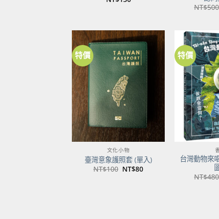
NT$
500
特價
特價
加到
關注
商品
文化小物
台灣動物來
臺灣意象護照套 (單入)
原
目
NT$
100
NT$
80
始
前
NT$
480
價
價
格：
格：
NT$100。
NT$80。