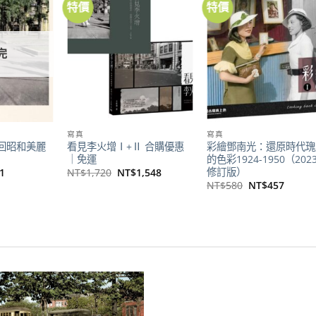
特價
特價
加到
加到
加
關注
關注
關
商品
商品
商
完
寫真
寫真
回昭和美麗
看見李火增Ⅰ+Ⅱ 合購優惠
彩繪鄧南光：還原時代瑰
｜免運
的色彩1924-1950（202
修訂版）
目
原
目
1
NT$
1,720
NT$
1,548
前
始
前
原
目
NT$
580
NT$
457
價
價
價
始
前
格：
格：
格：
價
價
80。
NT$431。
NT$1,720。
NT$1,548。
格：
格：
NT$580。
NT$4