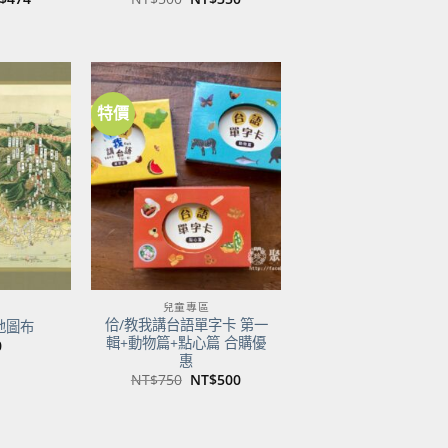
前
始
前
價
價
價
：
格：
格：
格：
$600。
NT$474。
NT$500。
NT$350。
特價
加到
加到
關注
關注
商品
商品
兒童專區
佮/教我講台語單字卡 第一
地圖布
輯+動物篇+點心篇 合購優
0
惠
原
目
NT$
750
NT$
500
始
前
價
價
格：
格：
NT$750。
NT$500。