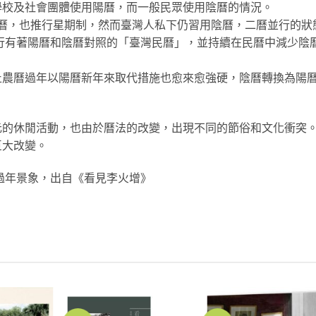
學校及社會團體使用陽曆，而一般民眾使用陰曆的情況。
止陰曆，也推行星期制，然而臺灣人私下仍習用陰曆，二曆並行的狀
發行有著陽曆和陰曆對照的「臺灣民曆」，並持續在民曆中減少陰
止農曆過年以陽曆新年來取代措施也愈來愈強硬，陰曆轉換為陽
元的休閒活動，也由於曆法的改變，出現不同的節俗和文化衝突
巨大改變。
年過年景象，出自《看見李火增》