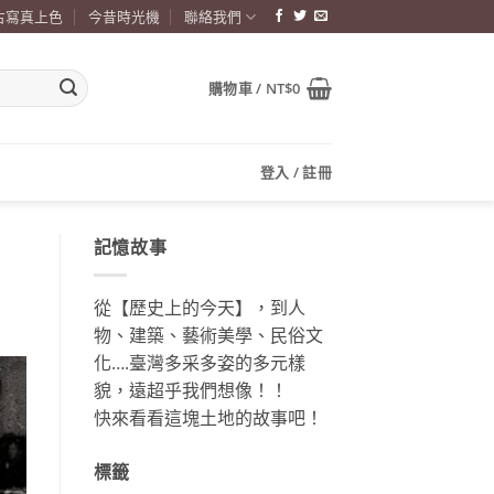
古寫真上色
今昔時光機
聯絡我們
購物車 /
NT$
0
登入 / 註冊
記憶故事
從【歷史上的今天】，到人
物、建築、藝術美學、民俗文
化….臺灣多采多姿的多元樣
貌，遠超乎我們想像！！
快來看看這塊土地的故事吧！
標籤