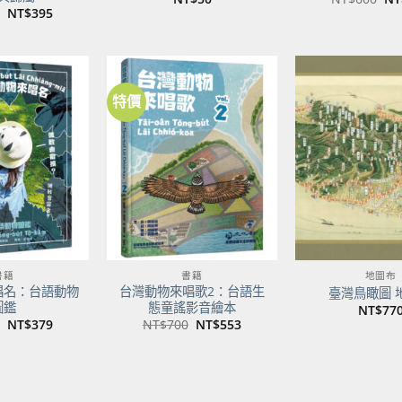
始
原
目
NT$
395
價
始
前
格
價
價
NT
格：
格：
NT$500。
NT$395。
特價
加到
加到
關注
關注
商品
商品
書籍
書籍
地圖布
唱名：台語動物
台灣動物來唱歌2：台語生
臺灣鳥瞰圖 
圖鑑
態童謠影音繪本
NT$
77
原
目
原
目
NT$
379
NT$
700
NT$
553
始
前
始
前
價
價
價
價
格：
格：
格：
格：
NT$480。
NT$379。
NT$700。
NT$553。