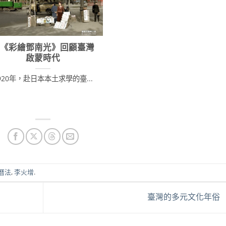
從《彩繪鄧南光》回顧臺灣
啟蒙時代
920年，赴日本本土求學的臺...
曆法
,
李火增
.
臺灣的多元文化年俗