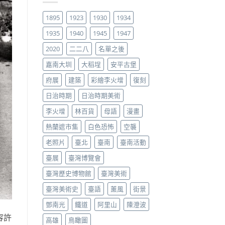
1895
1923
1930
1934
1935
1940
1945
1947
2020
二二八
名單之後
嘉南大圳
大稻埕
安平古堡
府展
建築
彩繪李火增
復刻
日治時期
日治時期美術
李火增
林百貨
母語
漫畫
熱蘭遮市集
白色恐怖
空襲
老照片
臺北
臺南
臺南活動
臺展
臺灣博覽會
臺灣歷史博物館
臺灣美術
臺灣美術史
臺語
薰風
街景
鄧南光
鐵道
阿里山
陳澄波
容許
高雄
鳥瞰圖