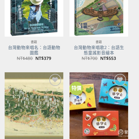
書籍
書籍
台灣動物來唱名：台語動物
台灣動物來唱歌2：台語生
圖鑑
態童謠影音繪本
原
目
原
目
NT$
480
NT$
379
NT$
700
NT$
553
始
前
始
前
價
價
價
價
格：
格：
格：
格：
NT$480。
NT$379。
NT$700。
NT$553。
特價
加到
加到
關注
關注
商品
商品