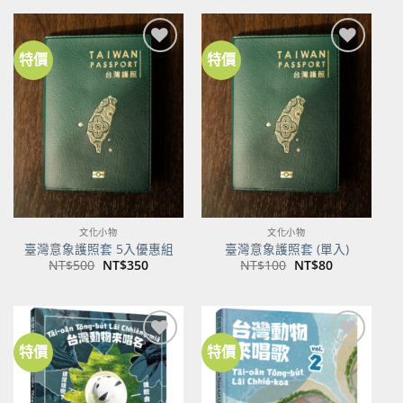
格：
格：
NT$600。
NT$474。
特價
特價
加到
加到
關注
關注
商品
商品
文化小物
文化小物
臺灣意象護照套 5入優惠組
臺灣意象護照套 (單入)
原
目
原
目
NT$
500
NT$
350
NT$
100
NT$
80
始
前
始
前
價
價
價
價
格：
格：
格：
格：
NT$500。
NT$350。
NT$100。
NT$80。
特價
特價
加到
加到
關注
關注
商品
商品