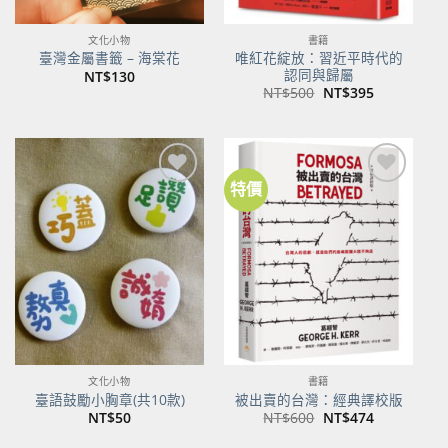
文化小物
書籍
唯紅花綻放：習近平時代的
臺灣金屬書籤 – 海棠花
認同與歸屬
NT$
130
原
目
NT$
500
NT$
395
始
前
價
價
格：
格：
NT$500。
NT$395。
特價
加到
加到
關注
關注
商品
商品
文化小物
書籍
臺語鼓勵小胸章(共10款)
被出賣的台灣：經典譯校版
原
目
NT$
50
NT$
600
NT$
474
始
前
價
價