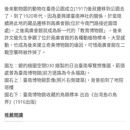
後來動物園的動物在臺南公園成立(1917)後就遷移到公園去
了，到了1920年代，因為要興建臺南神社的關係，於是陸
續將此地的藏品遷移到兩廣會館(位於今南門路接近圓環
處)，之後兩廣會館就成為新一代的「教育博物館」。後來
許文龍先生參觀了位於兩廣會館的各種動植物標本，大受感
動，也成為後來建立奇美博物館的遠因。可惜兩廣會館在二
戰空襲時被炸掉了。
圖左：銀的繪圖空間030 繪製的日治臺南導覽想像圖，箭頭
處曾為臺南博物館(前方道路為今永福路)。
圖右上：臺南博物館影像(照片右側建築)，背景拍到了地院
塔樓
圖右下：臺南博物館收藏的鳥類標本 出自《台湾島の鳥
界》(1916出版)
推薦閱讀