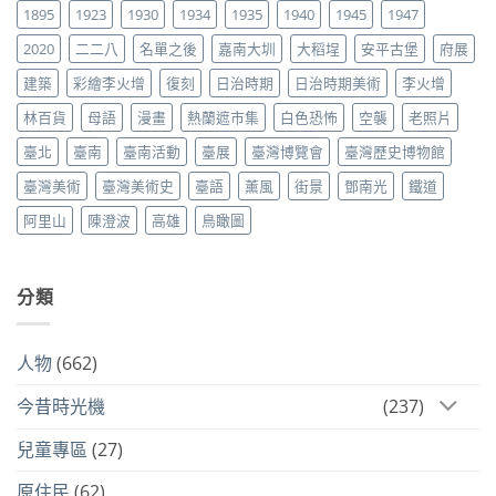
1895
1923
1930
1934
1935
1940
1945
1947
2020
二二八
名單之後
嘉南大圳
大稻埕
安平古堡
府展
建築
彩繪李火增
復刻
日治時期
日治時期美術
李火增
林百貨
母語
漫畫
熱蘭遮市集
白色恐怖
空襲
老照片
臺北
臺南
臺南活動
臺展
臺灣博覽會
臺灣歷史博物館
臺灣美術
臺灣美術史
臺語
薰風
街景
鄧南光
鐵道
阿里山
陳澄波
高雄
鳥瞰圖
分類
人物
(662)
今昔時光機
(237)
兒童專區
(27)
原住民
(62)