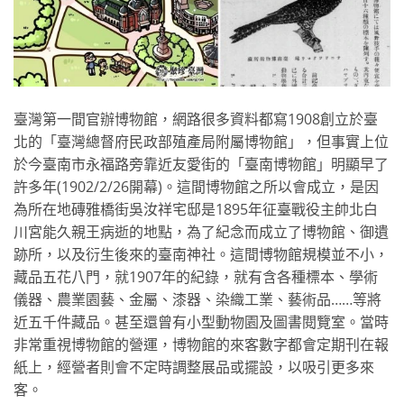
臺灣第一間官辦博物館，網路很多資料都寫1908創立於臺
北的「臺灣總督府民政部殖產局附屬博物館」，但事實上位
於今臺南市永福路旁靠近友愛街的「臺南博物館」明顯早了
許多年(1902/2/26開幕)。這間博物館之所以會成立，是因
為所在地磚雅橋街吳汝祥宅邸是1895年征臺戰役主帥北白
川宮能久親王病逝的地點，為了紀念而成立了博物館、御遺
跡所，以及衍生後來的臺南神社。這間博物館規模並不小，
藏品五花八門，就1907年的紀錄，就有含各種標本、學術
儀器、農業園藝、金屬、漆器、染織工業、藝術品……等將
近五千件藏品。甚至還曾有小型動物園及圖書閱覽室。當時
非常重視博物館的營運，博物館的來客數字都會定期刊在報
紙上，經營者則會不定時調整展品或擺設，以吸引更多來
客。