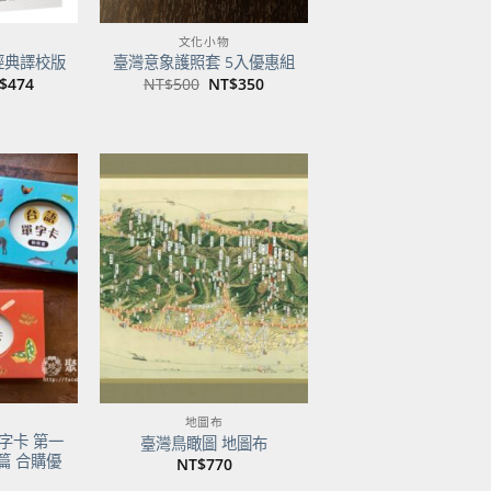
文化小物
經典譯校版
臺灣意象護照套 5入優惠組
目
原
目
$
474
NT$
500
NT$
350
前
始
前
價
價
價
：
格：
格：
格：
$600。
NT$474。
NT$500。
NT$350。
加到
加到
關注
關注
商品
商品
地圖布
字卡 第一
臺灣鳥瞰圖 地圖布
篇 合購優
NT$
770