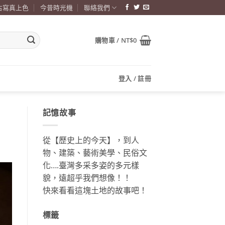
古寫真上色
今昔時光機
聯絡我們
購物車 /
NT$
0
登入 / 註冊
記憶故事
從【歷史上的今天】，到人
物、建築、藝術美學、民俗文
化….臺灣多采多姿的多元樣
貌，遠超乎我們想像！！
快來看看這塊土地的故事吧！
標籤