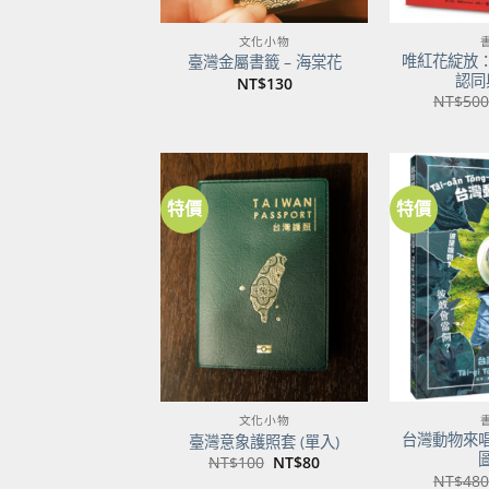
文化小物
唯紅花綻放
臺灣金屬書籤 – 海棠花
認同
NT$
130
NT$
500
特價
特價
加到
關注
商品
文化小物
台灣動物來
臺灣意象護照套 (單入)
原
目
NT$
100
NT$
80
始
前
NT$
480