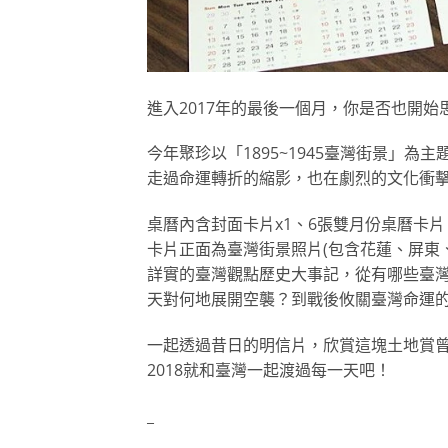
進入2017年的最後一個月，你是否也開始
今年聚珍以「1895~1945臺灣街景」為主
走過命運轉折的縮影，也在劇烈的文化衝
桌曆內含封面卡片x1、6張雙月份桌曆卡片
卡片正面為臺灣街景照片(包含花蓮、屏東
詳實的
臺灣觀點歷史大事記，從有哪些臺
天對何地展開空
襲？到戰後攸關臺灣命運的
一起透過昔日的明信片，欣賞這塊土地賞
2018就和臺灣一起渡過每一天吧！
_