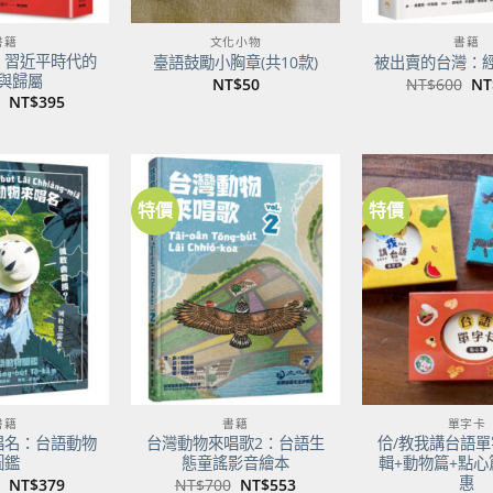
書籍
文化小物
書籍
：習近平時代的
臺語鼓勵小胸章(共10款)
被出賣的台灣：
與歸屬
原
NT$
50
NT$
600
NT
始
原
目
NT$
395
價
始
前
格
價
價
NT
格：
格：
NT$500。
NT$395。
特價
特價
加到
加到
關注
關注
商品
商品
書籍
書籍
單字卡
唱名：台語動物
台灣動物來唱歌2：台語生
佮/教我講台語單
圖鑑
態童謠影音繪本
輯+動物篇+點心
惠
原
目
原
目
NT$
379
NT$
700
NT$
553