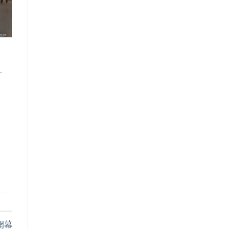
找回記憶的顏色－《臺灣古
寫真上色 1895-1945》2019
.
桌曆上架！
「聚珍今年會出桌曆嗎？」 連續...
開幕