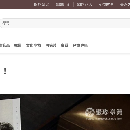
關於聚珍
實體店面
網路商店
記憶故事
臺灣
搜
尋
關
鍵
字:
戴飾品
鐵道
文化小物
明信片
桌遊
兒童專區
了！