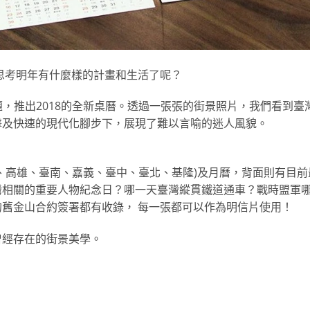
思考明年有什
麼樣的計畫和生活了呢？
題，推出
2018的全新桌曆。透過一張張的街景照片，我們看到臺
擊及快速的現代
化腳步下，展現了難以言喻的迷人風貌。
、高雄、臺南、
嘉義、臺中、臺北、基隆)及月曆，背面則有目前
灣相關的重要人物紀念日
？哪一天臺灣縱貫鐵道通車？戰時盟軍
舊金山合約簽署都有收錄， 每一張都可以作為明信片使用！
曾經存在的街景美
學。