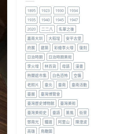
1895
1923
1930
1934
1935
1940
1945
1947
2020
二二八
名單之後
嘉南大圳
大稻埕
安平古堡
府展
建築
彩繪李火增
復刻
日治時期
日治時期美術
李火增
林百貨
母語
漫畫
熱蘭遮市集
白色恐怖
空襲
老照片
臺北
臺南
臺南活動
臺展
臺灣博覽會
臺灣歷史博物館
臺灣美術
臺灣美術史
臺語
薰風
街景
鄧南光
鐵道
阿里山
陳澄波
高雄
鳥瞰圖