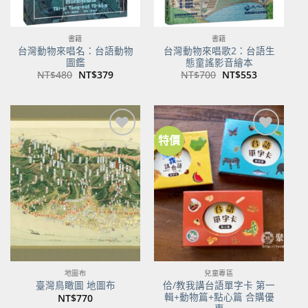
書籍
書籍
台灣動物來唱名：台語動物
台灣動物來唱歌2：台語生
圖鑑
態童謠影音繪本
原
目
原
目
NT$
480
NT$
379
NT$
700
NT$
553
始
前
始
前
價
價
價
價
格：
格：
格：
格：
NT$480。
NT$379。
NT$700。
NT$553。
特價
加到
加到
關注
關注
商品
商品
地圖布
兒童專區
佮/教我講台語單字卡 第一
臺灣鳥瞰圖 地圖布
輯+動物篇+點心篇 合購優
NT$
770