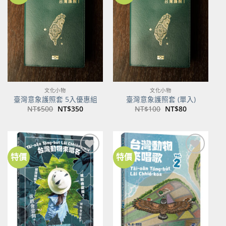
關注
關注
商品
商品
文化小物
文化小物
臺灣意象護照套 5入優惠組
臺灣意象護照套 (單入)
原
目
原
目
NT$
500
NT$
350
NT$
100
NT$
80
始
前
始
前
價
價
價
價
格：
格：
格：
格：
NT$500。
NT$350。
NT$100。
NT$80。
特價
特價
加到
加到
關注
關注
商品
商品