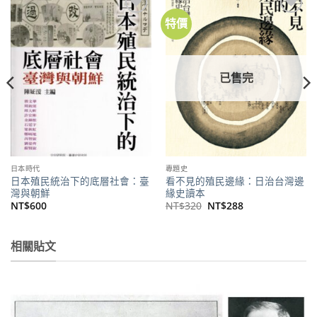
特價
加到
加到
關注
關注
商品
商品
已售完
日本時代
專題史
日本殖民統治下的底層社會：臺
看不見的殖民邊緣：日治台灣邊
灣與朝鮮
緣史讀本
原
目
NT$
600
NT$
320
NT$
288
始
前
價
價
格：
格：
NT$320。
NT$288。
相關貼文