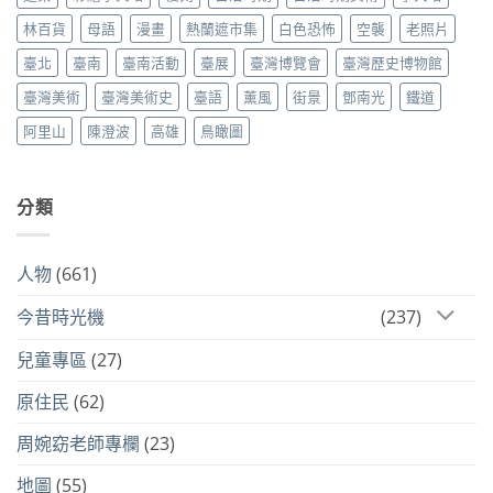
林百貨
母語
漫畫
熱蘭遮市集
白色恐怖
空襲
老照片
臺北
臺南
臺南活動
臺展
臺灣博覽會
臺灣歷史博物館
臺灣美術
臺灣美術史
臺語
薰風
街景
鄧南光
鐵道
阿里山
陳澄波
高雄
鳥瞰圖
分類
人物
(661)
今昔時光機
(237)
兒童專區
(27)
原住民
(62)
周婉窈老師專欄
(23)
地圖
(55)