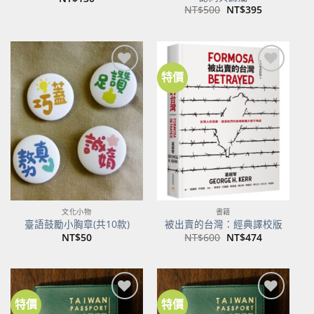
原
目
NT$
500
NT$
395
始
前
價
價
格：
格：
NT$500。
NT$395。
特價
加到
加到
關注
關注
商品
商品
文化小物
書籍
臺語鼓勵小胸章(共10款)
被出賣的台灣：經典譯校版
原
目
NT$
50
NT$
600
NT$
474
始
前
價
價
格：
格：
NT$600。
NT$474。
特價
特價
加到
加到