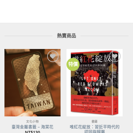
熱賣商品
特價
加到
加到
關注
關注
商品
商品
文化小物
書籍
唯紅花綻放：習近平時代的
臺灣金屬書籤 – 海棠花
認同與歸屬
NT$
130