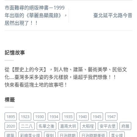
市面難尋的絕版神書－1999
年出版的《華麗島顯風錄》，
臺北延平北路今昔
居然出現了！！
記憶故事
從【歷史上的今天】，到人物、建築、藝術美學、民俗文
化….臺灣多采多姿的多元樣貌，遠超乎我們想像！！
快來看看這塊土地的故事吧！
標籤
1895
1923
1930
1934
1935
1940
1945
1947
2020
二二八
名單之後
嘉南大圳
大稻埕
安平古堡
府展
建築
彩繪李火增
復刻
日治時期
日治時期美術
李火增