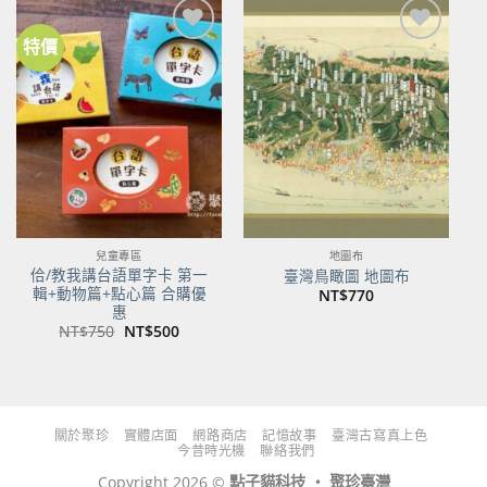
特價
加到
加到
關注
關注
商品
商品
兒童專區
地圖布
佮/教我講台語單字卡 第一
臺灣鳥瞰圖 地圖布
輯+動物篇+點心篇 合購優
NT$
770
惠
原
目
NT$
750
NT$
500
始
前
價
價
格：
格：
NT$750。
NT$500。
關於聚珍
實體店面
網路商店
記憶故事
臺灣古寫真上色
今昔時光機
聯絡我們
Copyright 2026 ©
點子貓科技 ‧ 聚珍臺灣