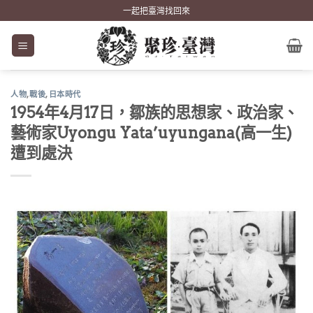
Skip
一起把臺灣找回來
to
content
人物
,
戰後
,
日本時代
1954年4月17日，鄒族的思想家、政治家、
藝術家Uyongu Yata’uyungana(高一生)
遭到處決