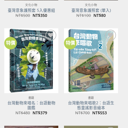
文化小物
文化小物
臺灣意象護照套 5入優惠組
臺灣意象護照套 (單入)
原
目
原
目
NT$
500
NT$
350
NT$
100
NT$
80
始
前
始
前
價
價
價
價
格：
格：
格：
格：
NT$500。
NT$350。
NT$100。
NT$80。
特價
特價
加到
加到
關注
關注
商品
商品
書籍
書籍
台灣動物來唱名：台語動物
台灣動物來唱歌2：台語生
圖鑑
態童謠影音繪本
原
目
原
目
NT$
480
NT$
379
NT$
700
NT$
553
始
前
始
前
價
價
價
價
格：
格：
格：
格：
NT$480。
NT$379。
NT$700。
NT$553。