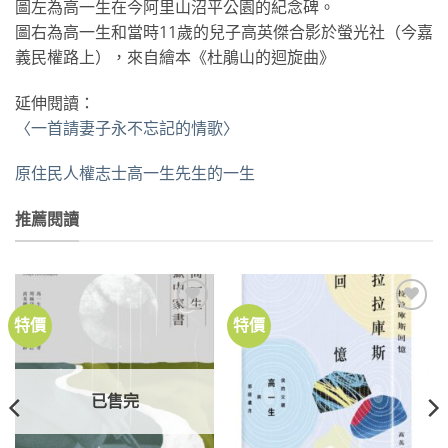
圖左為高一生在今阿里山沼平公園的紀念碑。
圖右為高一生和當時11歲的兒子高英傑合影於螢光社（今嘉
義民權路上），來自繪本《杜鵑山的迴旋曲》
延伸閱讀：
〈一首請妻子永不忘記的情歌〉
原住民人權志士高一生先生的一生
推薦閱讀
特價
特價
加到
加到
關注
關注
商品
商品
已售完