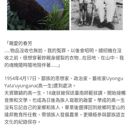
「親愛的春芳
…..物品沒收也無妨，我的冤罪，以後會昭明。縫紉機在沒
收之前，很想穿著妳親身縫製的衣物…在田地、在山中、我
的魂魄隨時隨地陪伴著……」
1954年4月17日，鄒族的思想家、政治家、藝術家Uyongu
Yata’uyungana(高一生)遭到處決。
天資聰穎的高一生，18歲就被保送臺南師範就讀，開始接觸
音樂和文學，也成為日後為族人寫歌的啟蒙。學成的高一生
沒有忘記自己的家鄉和族人，畢業後選擇回到故鄉阿里山的
達邦教育所任教，帶領族人發展農業，更積極參與鄒族語言
文化的紀錄保存。