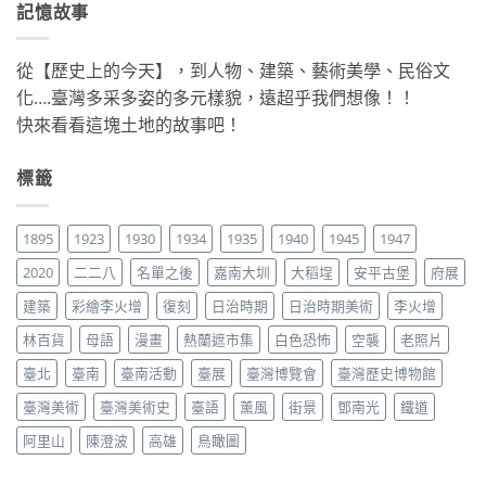
記憶故事
從【歷史上的今天】，到人物、建築、藝術美學、民俗文
化….臺灣多采多姿的多元樣貌，遠超乎我們想像！！
快來看看這塊土地的故事吧！
標籤
1895
1923
1930
1934
1935
1940
1945
1947
2020
二二八
名單之後
嘉南大圳
大稻埕
安平古堡
府展
建築
彩繪李火增
復刻
日治時期
日治時期美術
李火增
林百貨
母語
漫畫
熱蘭遮市集
白色恐怖
空襲
老照片
臺北
臺南
臺南活動
臺展
臺灣博覽會
臺灣歷史博物館
臺灣美術
臺灣美術史
臺語
薰風
街景
鄧南光
鐵道
阿里山
陳澄波
高雄
鳥瞰圖