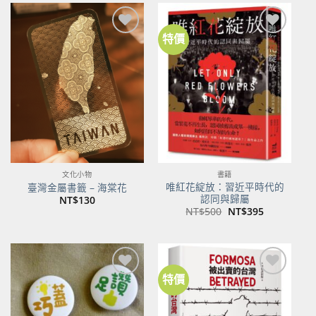
特價
加到
加到
關注
關注
商品
商品
文化小物
書籍
唯紅花綻放：習近平時代的
臺灣金屬書籤 – 海棠花
認同與歸屬
NT$
130
原
目
NT$
500
NT$
395
始
前
價
價
格：
格：
NT$500。
NT$395。
特價
加到
加到
關注
關注
商品
商品