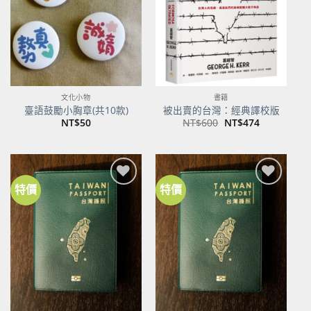
文化小物
書籍
臺語鼓勵小胸章(共10款)
被出賣的台灣：經典譯校版
原
目
NT$
50
NT$
600
NT$
474
始
前
價
價
格：
格：
NT$600。
NT$474。
特價
特價
加到
加到
關注
關注
商品
商品