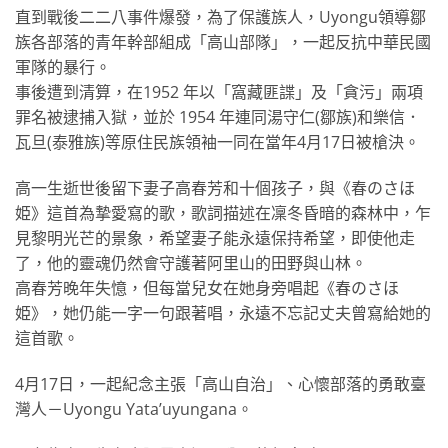
直到戰後二二八事件爆發，為了保護族人，Uyongu領導鄒
族各部落的青年幹部組成「高山部隊」，一起反抗中華民國
軍隊的暴行。
事後遭到清算，在1952 年以「窩藏匪諜」及「貪污」兩項
罪名被逮捕入獄，並於 1954 年連同湯守仁(鄒族)和樂信．
瓦旦(泰雅族)等原住民族領袖一同在當年4月17日被槍決。
高一生逝世後留下妻子高春芳和十個孩子，與《春のさほ
姫》這首為摯愛寫的歌，歌詞描述在凜冬昏暗的森林中，乍
見黎明光芒的景象，希望妻子能永遠保持希望，即使他走
了，他的靈魂仍然會守護著阿里山的田野與山林。
高春芳晚年失憶，但每當兒女在她身旁唱起《春のさほ
姫》，她仍能一字一句跟著唱，永遠不忘記丈夫曾寫給她的
這首歌。
4月17日，一起紀念主張「高山自治」、心懷部落的勇敢臺
灣人－Uyongu Yata’uyungana。