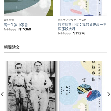
戰後命運
個人史／家族史／生活史
拉拉庫斯回憶：我的父親高一生
高一生獄中家書
與那段歲月
原
目
NT$
380
NT$
360
始
前
原
目
NT$
350
NT$
276
價
價
始
前
格：
格：
價
價
NT$380。
NT$360。
格：
格：
NT$350。
NT$276。
相關貼文