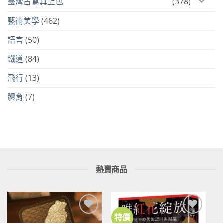
臺灣古寫真上色
(378)
藝術美學
(462)
語言
(50)
鐵道
(84)
飛行
(13)
體育
(7)
熱賣商品
特價
加到
加到