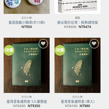
文化小物
書籍
臺語鼓勵小胸章(共10款)
被出賣的台灣：經典譯校版
原
目
NT$
50
NT$
600
NT$
474
始
前
價
價
格：
格：
NT$600。
NT$474。
特價
特價
加到
加到
關注
關注
商品
商品
文化小物
文化小物
臺灣意象護照套 5入優惠組
臺灣意象護照套 (單入)
原
目
原
目
NT$
500
NT$
350
NT$
100
NT$
80
始
前
始
前