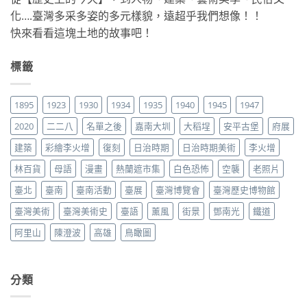
化….臺灣多采多姿的多元樣貌，遠超乎我們想像！！
快來看看這塊土地的故事吧！
標籤
1895
1923
1930
1934
1935
1940
1945
1947
2020
二二八
名單之後
嘉南大圳
大稻埕
安平古堡
府展
建築
彩繪李火增
復刻
日治時期
日治時期美術
李火增
林百貨
母語
漫畫
熱蘭遮市集
白色恐怖
空襲
老照片
臺北
臺南
臺南活動
臺展
臺灣博覽會
臺灣歷史博物館
臺灣美術
臺灣美術史
臺語
薰風
街景
鄧南光
鐵道
阿里山
陳澄波
高雄
鳥瞰圖
分類