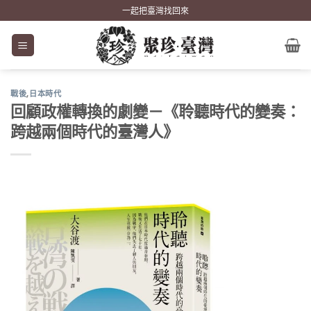
Skip
一起把臺灣找回來
to
content
戰後
,
日本時代
回顧政權轉換的劇變－《聆聽時代的變奏：
跨越兩個時代的臺灣人》