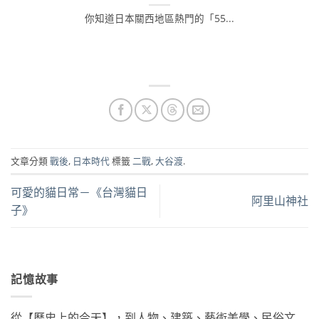
你知道日本關西地區熱門的「55...
文章分類
戰後
,
日本時代
標籤
二戰
,
大谷渡
.
可愛的貓日常－《台灣貓日
阿里山神社
子》
記憶故事
從【歷史上的今天】，到人物、建築、藝術美學、民俗文