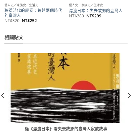
個人史／家族史／生活史
個人史／家族史／生活史
聆聽時代的變奏：跨越兩個時代
漂流日本：失去故鄉的臺灣人
的臺灣人
原
目
NT$
380
NT$
299
始
前
原
目
NT$
320
NT$
252
價
價
始
前
格：
格：
價
價
NT$380。
NT$299。
格：
格：
NT$320。
NT$252。
相關貼文
從《漂流日本》看失去故鄉的臺灣人家族故事