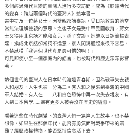
多個經過時代巨變的臺灣人進行多次訪問，成為《聆聽時代
的變奏：跨越兩個時代的臺灣人》這本書－
書中提及一位蔣女士，因雙親都講臺語，受日語教育的她常
常無法理解雙親的意思。之後子女是受中華民國教育，蔣女
士又得用北京話才能和女兒、孫子交談。她能以日語流暢表
達，換成北京話卻常詞不達意，家人間溝通起來很不容易，
不禁感嘆「我這個世代真是最可憐的啊！」
可見即使小至一個家庭內的語言，也被時代和歷史深深影響
著。
這個世代的臺灣人在日本時代渡過青春期，因為戰爭失去親
人和朋友，人生也被一分為二。有人和之後來到臺灣的中國
軍人結婚、有人在二二八和白色恐怖中再一次失去親友、有
人到日本留學……還有更多人被吞沒在歷史的縫隙。
看著這些在時代劇變下的臺灣人們一篇篇人生故事，也不禁
想像，如果生在那個年代，能否有勇氣面對戰爭帶來的磨
難？經歷政權轉換，能否堅持信念活下去？