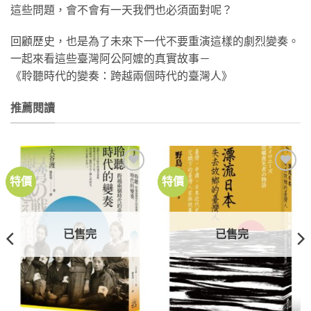
這些問題，會不會有一天我們也必須面對呢？
回顧歷史，也是為了未來下一代不要重演這樣的劇烈變奏。
一起來看這些臺灣阿公阿嬤的真實故事－
《聆聽時代的變奏：跨越兩個時代的臺灣人》
推薦閱讀
特價
特價
加到
加到
關注
關注
商品
商品
已售完
已售完