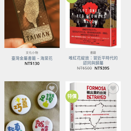
關注
關注
商品
商品
文化小物
書籍
唯紅花綻放：習近平時代的
臺灣金屬書籤 – 海棠花
認同與歸屬
NT$
130
原
目
NT$
500
NT$
395
始
前
價
價
格：
格：
NT$500。
NT$395。
特價
加到
加到
關注
關注
商品
商品