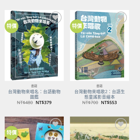
價
價
價
價
格：
格：
格：
格：
NT$500。
NT$350。
NT$100。
NT$80。
特價
特價
加到
加到
關注
關注
商品
商品
書籍
書籍
台灣動物來唱名：台語動物
台灣動物來唱歌2：台語生
圖鑑
態童謠影音繪本
原
目
原
目
NT$
480
NT$
379
NT$
700
NT$
553
始
前
始
前
價
價
價
價
格：
格：
格：
格：
NT$480。
NT$379。
NT$700。
NT$553。
特價
加到
加到