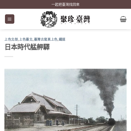
Skip
一起把臺灣找回來
to
content
上色北部
,
上色臺北
,
臺灣古寫真上色
,
鐵道
日本時代艋舺驛