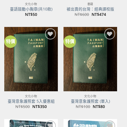
文化小物
書籍
臺語鼓勵小胸章(共10款)
被出賣的台灣：經典譯校版
原
目
NT$
50
NT$
600
NT$
474
始
前
價
價
格：
格：
NT$600。
NT$474。
特價
特價
加到
加到
關注
關注
商品
商品
文化小物
文化小物
臺灣意象護照套 5入優惠組
臺灣意象護照套 (單入)
原
目
原
目
NT$
500
NT$
350
NT$
100
NT$
80
始
前
始
前
價
價
價
價
格：
格：
格：
格：
NT$500。
NT$350。
NT$100。
NT$80。