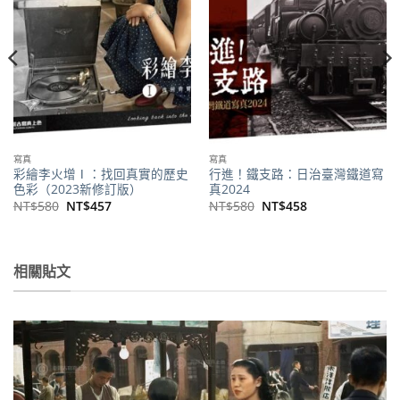
商品
商品
寫真
寫真
彩繪李火增Ⅰ：找回真實的歷史
行進！鐵支路：日治臺灣鐵道寫
色彩（2023新修訂版）
真2024
原
目
原
目
NT$
580
NT$
457
NT$
580
NT$
458
始
前
始
前
價
價
價
價
格：
格：
格：
格：
NT$580。
NT$457。
NT$580。
NT$458。
相關貼文