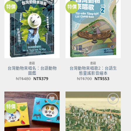
特價
特價
加到
加到
關注
關注
商品
商品
書籍
書籍
台灣動物來唱名：台語動物
台灣動物來唱歌2：台語生
圖鑑
態童謠影音繪本
原
目
原
目
NT$
480
NT$
379
NT$
700
NT$
553
始
前
始
前
價
價
價
價
格：
格：
格：
格：
NT$480。
NT$379。
NT$700。
NT$553。
特價
加到
加到
關注
關注
商品
商品