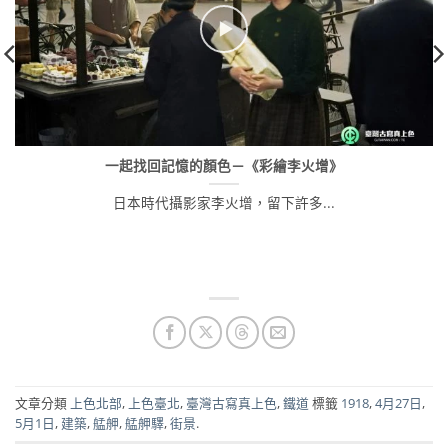
一起找回記憶的顏色－《彩繪李火增》
日本時代攝影家李火增，留下許多...
文章分類
上色北部
,
上色臺北
,
臺灣古寫真上色
,
鐵道
標籤
1918
,
4月27日
,
5月1日
,
建築
,
艋舺
,
艋舺驛
,
街景
.