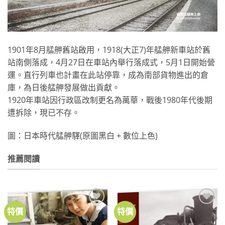
1901年8月艋舺舊站啟用，1918(大正7)年艋舺新車站於舊
站南側落成，4月27日在車站內舉行落成式，5月1日開始營
運。直行列車也計畫在此站停靠，成為南部貨物進出的倉
庫，為日後艋舺發展做出貢獻。
1920年車站因行政區改制更名為萬華，戰後1980年代後期
遭拆除，現已不存。
圖：日本時代艋舺驛(原圖黑白 + 數位上色)
推薦閱讀
特價
特價
加到
加到
關注
關注