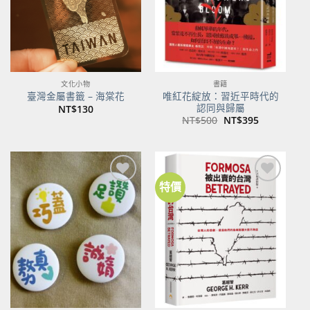
文化小物
書籍
唯紅花綻放：習近平時代的
臺灣金屬書籤 – 海棠花
認同與歸屬
NT$
130
原
目
NT$
500
NT$
395
始
前
價
價
格：
格：
NT$500。
NT$395。
特價
加到
加到
關注
關注
商品
商品