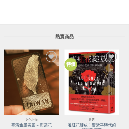
熱賣商品
特價
加到
加到
關注
關注
商品
商品
文化小物
書籍
唯紅花綻放：習近平時代的
臺灣金屬書籤 – 海棠花