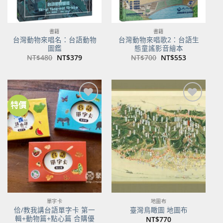
書籍
書籍
台灣動物來唱名：台語動物
台灣動物來唱歌2：台語生
圖鑑
態童謠影音繪本
原
目
原
目
NT$
480
NT$
379
NT$
700
NT$
553
始
前
始
前
價
價
價
價
格：
格：
格：
格：
NT$480。
NT$379。
NT$700。
NT$553。
特價
加到
加到
關注
關注
商品
商品
單字卡
地圖布
佮/教我講台語單字卡 第一
臺灣鳥瞰圖 地圖布
輯+動物篇+點心篇 合購優
NT$
770