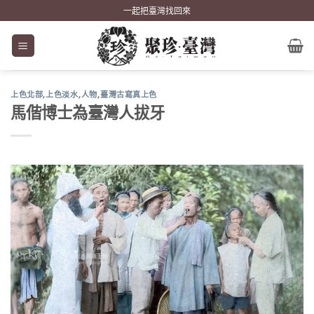
Skip
一起把臺灣找回來
to
content
上色北部
,
上色淡水
,
人物
,
臺灣古寫真上色
馬偕博士為臺灣人拔牙