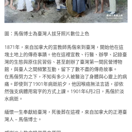
圖：馬偕博士為臺灣人拔牙照片數位上色
1871年，來自加拿大的宣教師馬偕來到臺灣，開始他在這
塊土地上的傳奇事蹟。他在這裡宣教、行醫、辦學、記錄臺
灣的生態與原住民習俗、甚至創辦了臺灣第一間民營博物
館，與臺人之間頻繁互動，留下了數不盡的傳奇故事。
在馬偕努力之下，不知有多少人被醫治了身體與心靈上的病
痛。即使到了1901年病逝前夕，他因喉癌無法言語，卻依
然強支病體用寫字的方式上課。1901年6月2日，馬偕於淡
水病逝。
緬懷一生奉獻給臺灣，死後葬在這裡，來自加拿大的正港臺
灣人 – 馬偕博士。