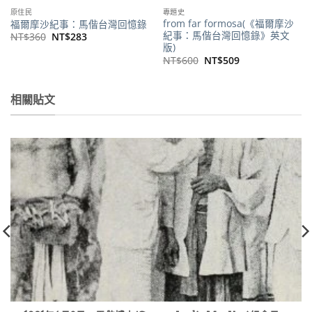
原住民
專題史
from far formosa(《福爾摩沙
福爾摩沙紀事：馬偕台灣回憶錄
紀事：馬偕台灣回憶錄》英文
原
目
NT$
360
NT$
283
始
前
版)
價
價
原
目
NT$
600
NT$
509
格：
格：
始
前
NT$360。
NT$283。
價
價
格：
格：
NT$600。
NT$509。
相關貼文