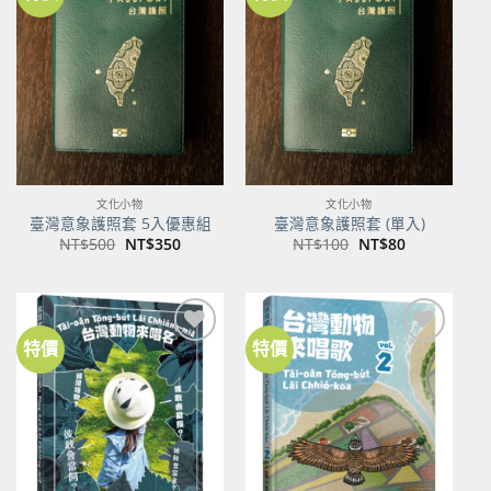
加到
加到
關注
關注
商品
商品
文化小物
文化小物
臺灣意象護照套 5入優惠組
臺灣意象護照套 (單入)
原
目
原
目
NT$
500
NT$
350
NT$
100
NT$
80
始
前
始
前
價
價
價
價
格：
格：
格：
格：
NT$500。
NT$350。
NT$100。
NT$80。
特價
特價
加到
加到
關注
關注
商品
商品