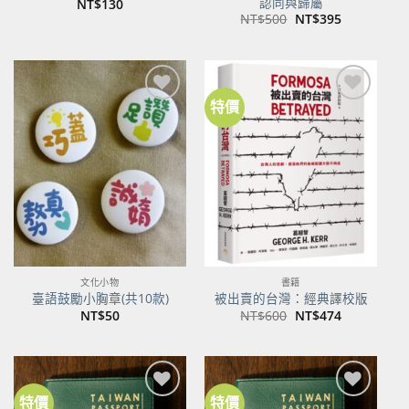
認同與歸屬
NT$
130
原
目
NT$
500
NT$
395
始
前
價
價
格：
格：
NT$500。
NT$395。
特價
加到
加到
關注
關注
商品
商品
文化小物
書籍
臺語鼓勵小胸章(共10款)
被出賣的台灣：經典譯校版
原
目
NT$
50
NT$
600
NT$
474
始
前
價
價
格：
格：
NT$600。
NT$474。
特價
特價