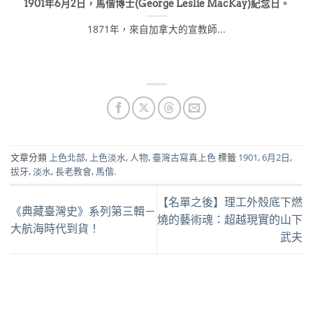
1901年6月2日，馬偕博士(George Leslie MacKay)紀念日。
1871年，來自加拿大的宣教師...
文章分類
上色北部
,
上色淡水
,
人物
,
臺灣古寫真上色
標籤
1901
,
6月2日
,
拔牙
,
淡水
,
長老教會
,
馬偕
.
【名單之後】理工外殼底下燃
《典藏臺灣史》系列第三輯－
燒的藝術魂：超越現實的山下
大航海時代到貨！
武夫