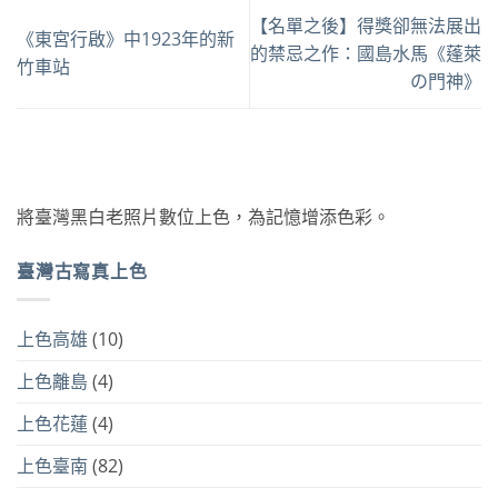
【名單之後】得獎卻無法展出
《東宮行啟》中1923年的新
的禁忌之作：國島水馬《蓬萊
竹車站
の門神》
將臺灣黑白老照片數位上色，為記憶增添色彩。
臺灣古寫真上色
上色高雄
(10)
上色離島
(4)
上色花蓮
(4)
上色臺南
(82)