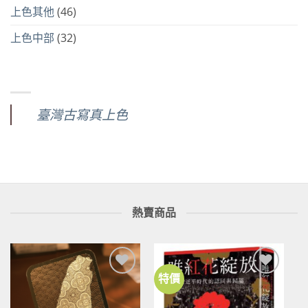
上色其他
(46)
上色中部
(32)
臺灣古寫真上色
熱賣商品
特價
加到
加到
關注
關注