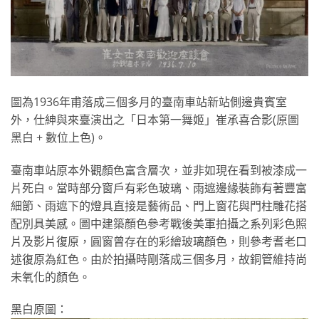
圖為1936年甫落成三個多月的臺南車站新站側邊貴賓室
外，仕紳與來臺演出之「日本第一舞姬」崔承喜合影(原圖
黑白 + 數位上色)。
臺南車站原本外觀顏色富含層次，並非如現在看到被漆成一
片死白。當時部分窗戶有彩色玻璃、雨遮邊緣裝飾有著豐富
細節、雨遮下的燈具直接是藝術品、門上窗花與門柱雕花搭
配別具美感。圖中建築顏色參考戰後美軍拍攝之系列彩色照
片及影片復原，圓窗曾存在的彩繪玻璃顏色，則參考耆老口
述復原為紅色。由於拍攝時剛落成三個多月，故銅管維持尚
未氧化的顏色。
黑白原圖：