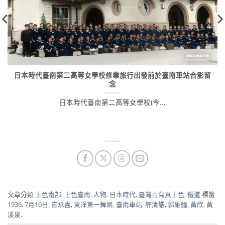
日本時代臺南第二高等女學校修業旅行出發前於臺南車站合影留
念
日本時代臺南第二高等女學校(今...
文章分類
上色南部
,
上色臺南
,
人物
,
日本時代
,
臺灣古寫真上色
,
鐵道
標籤
1936
,
7月10日
,
崔承喜
,
東洋第一舞姬
,
臺南車站
,
許清誥
,
郭維鐘
,
黃欣
,
黃
溪泉
.