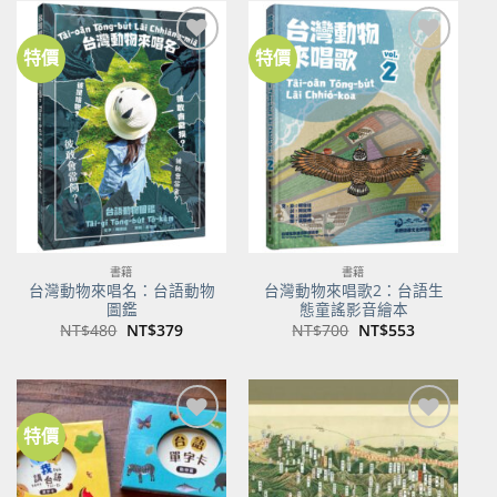
NT$500。
NT$350。
NT$100。
NT$80。
特價
特價
加到
加到
關注
關注
商品
商品
書籍
書籍
台灣動物來唱名：台語動物
台灣動物來唱歌2：台語生
圖鑑
態童謠影音繪本
原
目
原
目
NT$
480
NT$
379
NT$
700
NT$
553
始
前
始
前
價
價
價
價
格：
格：
格：
格：
NT$480。
NT$379。
NT$700。
NT$553。
特價
加到
加到
關注
關注
商品
商品