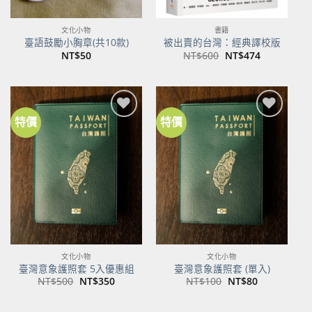
文化小物
書籍
臺語鼓勵小胸章(共10款)
被出賣的台灣：經典譯校版
原
目
NT$
50
NT$
600
NT$
474
始
前
價
價
格：
格：
NT$600。
NT$474。
特價
特價
加到
加到
關注
關注
商品
商品
文化小物
文化小物
臺灣意象護照套 5入優惠組
臺灣意象護照套 (單入)
原
目
原
目
NT$
500
NT$
350
NT$
100
NT$
80
始
前
始
前
價
價
價
價
格：
格：
格：
格：