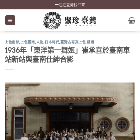
Skip
一起把臺灣找回來
to
content
上色南部
,
上色臺南
,
人物
,
日本時代
,
臺灣古寫真上色
,
鐵道
1936年「東洋第一舞姬」崔承喜於臺南車
站新站與臺南仕紳合影