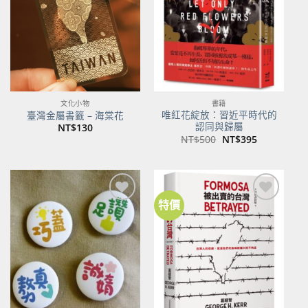
商品
商品
文化小物
書籍
唯紅花綻放：習近平時代的
臺灣金屬書籤 – 海棠花
認同與歸屬
NT$
130
原
目
NT$
500
NT$
395
始
前
價
價
格：
格：
NT$500。
NT$395。
特價
加到
加到
關注
關注
商品
商品