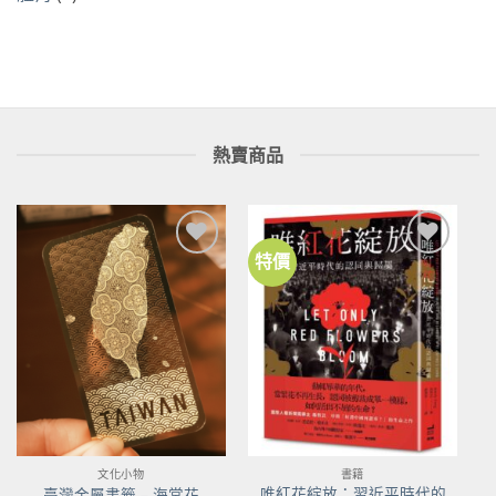
熱賣商品
特價
加到
加到
關注
關注
商品
商品
文化小物
書籍
唯紅花綻放：習近平時代的
臺灣金屬書籤 – 海棠花