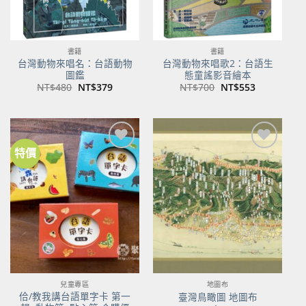
書籍
書籍
台灣動物來唱名：台語動物
台灣動物來唱歌2：台語生
圖鑑
態童謠影音繪本
原
目
原
目
NT$
480
NT$
379
NT$
700
NT$
553
始
前
始
前
價
價
價
價
格：
格：
格：
格：
NT$480。
NT$379。
NT$700。
NT$553。
特價
加到
加到
關注
關注
商品
商品
兒童專區
地圖布
佮/教我講台語單字卡 第一
臺灣鳥瞰圖 地圖布