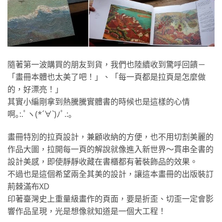
隨著第一波購買的朋友到貨，我們也陸續收到驚呼回饋－
「畫冊本體也太美了吧！」、「每一頁都是拉頁是怎麼做
的，好漂亮！」
其實小編剛拿到熱騰騰實體書的時候也是這樣的心情
啊｡:.ﾟヽ(*´∀`)ﾉﾟ.:｡
畫冊特別的拉頁設計，兼顧收納的方便，也不用切割美麗的
作品大圖，拉開每一頁的解說就像進入新世界～貫串全書的
設計美感，即使靜靜收藏在書櫃都有著裝飾品的效果。
不過也是這個希望兩全其美的設計，讓這本畫冊的出版裝訂
荊棘滿布XD
印著臺灣史上重量級畫作的頁面，要是折歪、切歪一定會影
響作品呈現，光是想像就知道是一個大工程！