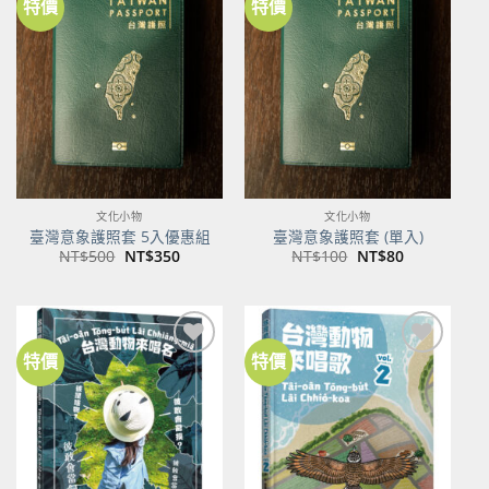
特價
特價
加到
加到
關注
關注
商品
商品
文化小物
文化小物
臺灣意象護照套 5入優惠組
臺灣意象護照套 (單入)
原
目
原
目
NT$
500
NT$
350
NT$
100
NT$
80
始
前
始
前
價
價
價
價
格：
格：
格：
格：
NT$500。
NT$350。
NT$100。
NT$80。
特價
特價
加到
加到
關注
關注
商品
商品