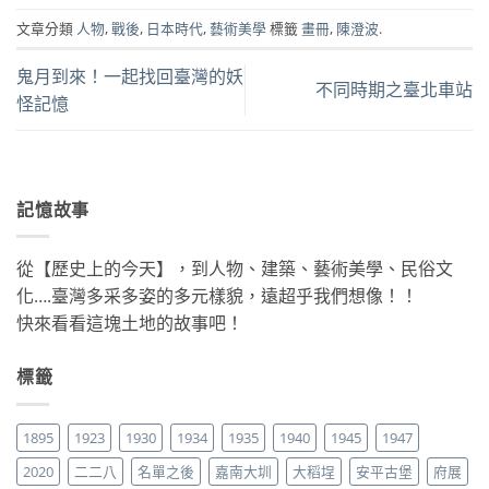
文章分類
人物
,
戰後
,
日本時代
,
藝術美學
標籤
畫冊
,
陳澄波
.
鬼月到來！一起找回臺灣的妖
不同時期之臺北車站
怪記憶
記憶故事
從【歷史上的今天】，到人物、建築、藝術美學、民俗文
化….臺灣多采多姿的多元樣貌，遠超乎我們想像！！
快來看看這塊土地的故事吧！
標籤
1895
1923
1930
1934
1935
1940
1945
1947
2020
二二八
名單之後
嘉南大圳
大稻埕
安平古堡
府展