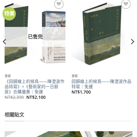
特價
加到
加到
關注
關注
商品
商品
已售完
書籍
書籍
《回歸線上的候鳥——陳澄波作
回歸線上的候鳥——陳澄波作品
品特寫》+《藝術家的一日廚
特寫｜免運
房》合購優惠｜免運
NT$
1,700
原
目
NT$
2,390
NT$
2,100
始
前
價
價
。
格：
格：
NT$2,390。
NT$2,100。
相關貼文