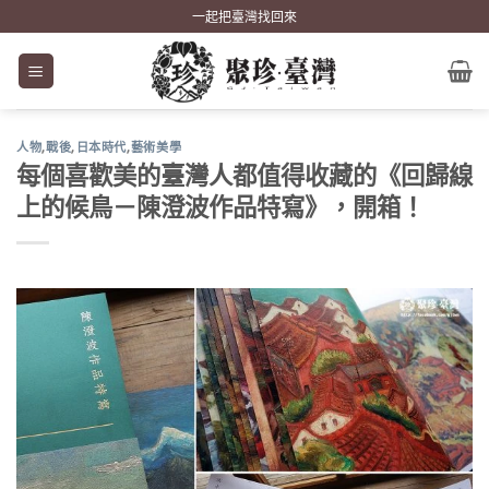
Skip
一起把臺灣找回來
to
content
人物
,
戰後
,
日本時代
,
藝術美學
每個喜歡美的臺灣人都值得收藏的《回歸線
上的候鳥－陳澄波作品特寫》，開箱！