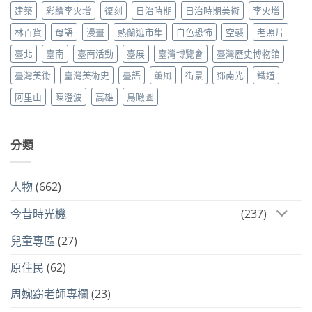
建築
彩繪李火增
復刻
日治時期
日治時期美術
李火增
林百貨
母語
漫畫
熱蘭遮市集
白色恐怖
空襲
老照片
臺北
臺南
臺南活動
臺展
臺灣博覽會
臺灣歷史博物館
臺灣美術
臺灣美術史
臺語
薰風
街景
鄧南光
鐵道
阿里山
陳澄波
高雄
鳥瞰圖
分類
人物
(662)
今昔時光機
(237)
兒童專區
(27)
原住民
(62)
周婉窈老師專欄
(23)