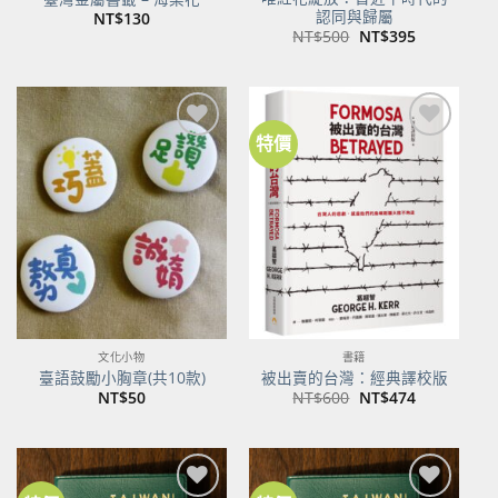
認同與歸屬
NT$
130
原
目
NT$
500
NT$
395
始
前
價
價
格：
格：
NT$500。
NT$395。
特價
加到
加到
關注
關注
商品
商品
文化小物
書籍
臺語鼓勵小胸章(共10款)
被出賣的台灣：經典譯校版
原
目
NT$
50
NT$
600
NT$
474
始
前
價
價
格：
格：
NT$600。
NT$474。