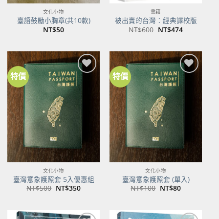
文化小物
書籍
臺語鼓勵小胸章(共10款)
被出賣的台灣：經典譯校版
原
目
NT$
50
NT$
600
NT$
474
始
前
價
價
格：
格：
NT$600。
NT$474。
特價
特價
加到
加到
關注
關注
商品
商品
文化小物
文化小物
臺灣意象護照套 5入優惠組
臺灣意象護照套 (單入)
原
目
原
目
NT$
500
NT$
350
NT$
100
NT$
80
始
前
始
前
價
價
價
價
格：
格：
格：
格：
NT$500。
NT$350。
NT$100。
NT$80。