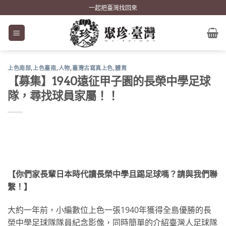
Skip
一起把臺灣找回來
to
content
上色南部
,
上色臺南
,
人物
,
臺灣古寫真上色
,
體育
【募集】1940遠征甲子園的長榮中學足球
隊，尋找球員家屬！！
【你們家長輩日本時代讀長榮中學且踢足球嗎？請與我們聯
繫！】
大約一年前，小編數位上色一張1940年獲得全島優勝的長
榮中學足球隊隊員紀念影像，同時簡單的介紹臺灣人足球隊