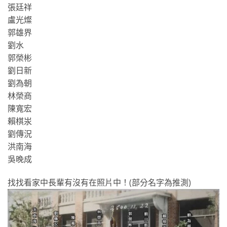
張廷祥
盧光燦
郭雄界
劉水
郭榮彬
劉日新
劉為朝
林榮商
陳寬宏
賴棋汖
劉傳況
洪南海
吳晚成
找找看家中長輩有沒有在照片中！(部分名字為推測)