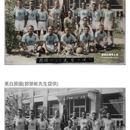
黑白原圖(郭榮彬先生提供)