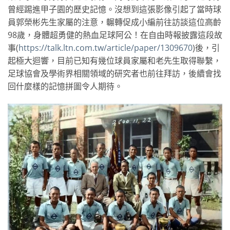
曾經踢進甲子園的歷史記憶。沒想到這張影像引起了當時球
員郭榮彬先生家屬的注意，輾轉促成小編前往訪談這位高齡
98歲，身體超勇健的熱血足球阿公！在自由時報披露這段故
事(
https://talk.ltn.com.tw/article/paper/1309670
)後，引
起極大迴響，目前已知有幾位球員家屬和老先生取得聯繫，
足球協會及學術界相關領域的研究者也前往拜訪，後續會找
回什麼樣的記憶拼圖令人期待。