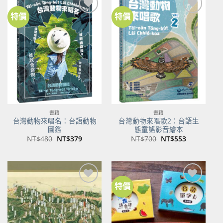
特價
特價
加到
加到
關注
關注
商品
商品
書籍
書籍
台灣動物來唱名：台語動物
台灣動物來唱歌2：台語生
圖鑑
態童謠影音繪本
原
目
原
目
NT$
480
NT$
379
NT$
700
NT$
553
始
前
始
前
價
價
價
價
格：
格：
格：
格：
NT$480。
NT$379。
NT$700。
NT$553。
特價
加到
加到
關注
關注
商品
商品