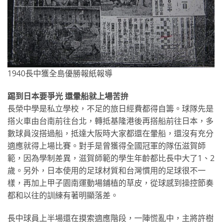
1940長中獲全島優勝報紙報導
踢到日本要爭光 還暈船就上場苦拚
長榮中學是私立學校，不足的旅日經費都得自籌。球隊先是
搭火車由台南前往台北，轉抵基隆港後再搭船前往日本，多
數球員沒搭過船，抵達大阪時大家都還在暈船，還沒有充分
適應就得上場比賽。對手是曾獲得全國冠軍的隊伍滋賀師
範，因為學制差異，滋賀師範的學生年齡都比長中大了1、2
歲。另外，日本使用的足球材質和台灣慣用的足球很不一
樣，再加上甲子園南運動場鋪植的草皮，從球感到操控節奏
都和以往的訓練有著明顯落差。
長中球員上半場還在摸索適應階段，一陣慌亂中，主將許樹