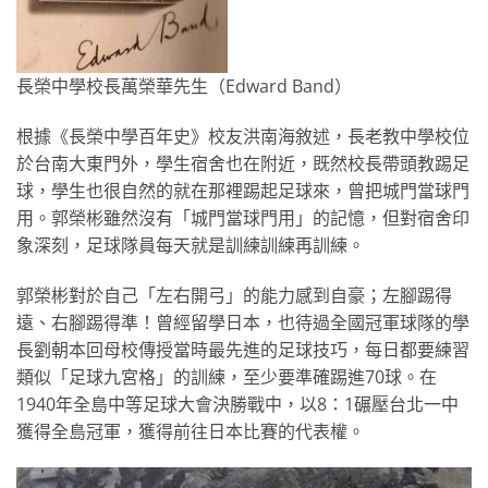
長榮中學校長萬榮華先生（Edward Band）
根據《長榮中學百年史》校友洪南海敘述，長老教中學校位
於台南大東門外，學生宿舍也在附近，既然校長帶頭教踢足
球，學生也很自然的就在那裡踢起足球來，曾把城門當球門
用。郭榮彬雖然沒有「城門當球門用」的記憶，但對宿舍印
象深刻，足球隊員每天就是訓練訓練再訓練。
郭榮彬對於自己「左右開弓」的能力感到自豪；左腳踢得
遠、右腳踢得準！曾經留學日本，也待過全國冠軍球隊的學
長劉朝本回母校傳授當時最先進的足球技巧，每日都要練習
類似「足球九宮格」的訓練，至少要準確踢進70球。在
1940年全島中等足球大會決勝戰中，以8：1碾壓台北一中
獲得全島冠軍，獲得前往日本比賽的代表權。