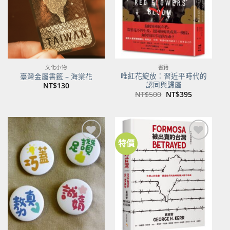
文化小物
書籍
唯紅花綻放：習近平時代的
臺灣金屬書籤 – 海棠花
認同與歸屬
NT$
130
原
目
NT$
500
NT$
395
始
前
價
價
格：
格：
NT$500。
NT$395。
特價
加到
加到
關注
關注
商品
商品