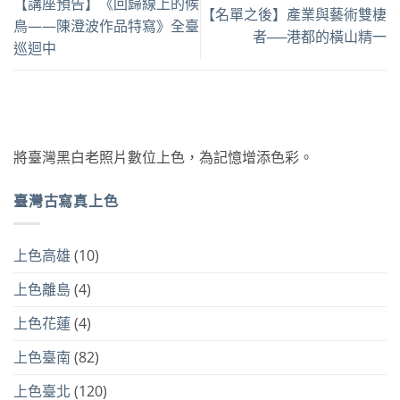
【講座預告】《回歸線上的候
【名單之後】產業與藝術雙棲
鳥——陳澄波作品特寫》全臺
者──港都的橫山精一
巡迴中
將臺灣黑白老照片數位上色，為記憶增添色彩。
臺灣古寫真上色
上色高雄
(10)
上色離島
(4)
上色花蓮
(4)
上色臺南
(82)
上色臺北
(120)