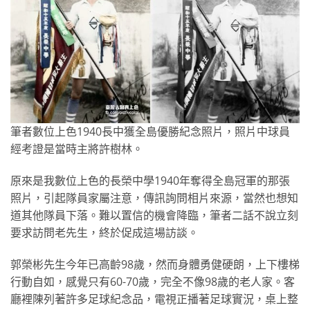
筆者數位上色1940長中獲全島優勝紀念照片，照片中球員
經考證是當時主將許樹林。
原來是我數位上色的長榮中學1940年奪得全島冠軍的那張
照片，引起隊員家屬注意，傳訊詢問相片來源，當然也想知
道其他隊員下落。難以置信的機會降臨，筆者二話不說立刻
要求訪問老先生，終於促成這場訪談。
郭榮彬先生今年已高齡98歲，然而身體勇健硬朗，上下樓梯
行動自如，感覺只有60-70歲，完全不像98歲的老人家。客
廳裡陳列著許多足球紀念品，電視正播著足球實況，桌上整