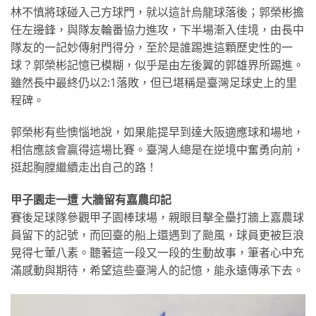
林不慎將球碰入己方球門，就以這計烏龍球落後；郭榮彬擔
任左邊鋒，與隊友輪番協力進攻，下半場漸入佳境，由長中
隊友的一記妙傳射門得分，至於是誰踢進這顆歷史性的一
球？郭榮彬記憶已模糊，似乎是由左後翼的郭雄界所踢進。
雖然長中最終仍以2:1落敗，但已堪稱是臺灣足球史上的里
程碑。
郭榮彬有些懊惱地說，如果能提早到達大阪適應球和場地，
相信應該會贏得這場比賽。臺灣人總是在逆境中奮勇向前，
挺起胸膛繼續走出自己的路！
甲子園走一遭 大牆留有嘉農印記
賽後足球隊參觀甲子園棒球場，親眼目擊全壘打牆上嘉農球
員留下的記號，而回臺的船上還遇到了颱風，球員更被巨浪
晃得七葷八素。聽著這一段又一段的生動故事，筆者心中充
滿感動與期待，希望這些臺灣人的記憶，能永遠傳承下去。