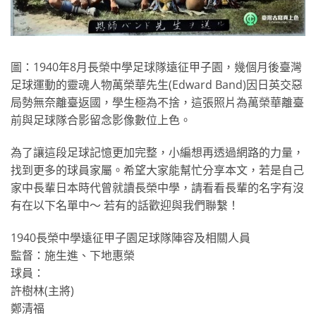
圖：1940年8月長榮中學足球隊遠征甲子園，幾個月後臺灣
足球運動的靈魂人物萬榮華先生(Edward Band)因日英交惡
局勢無奈離臺返國，學生極為不捨，這張照片為萬榮華離臺
前與足球隊合影留念影像數位上色。
為了讓這段足球記憶更加完整，小編想再透過網路的力量，
找到更多的球員家屬。希望大家能幫忙分享本文，若是自己
家中長輩日本時代曾就讀長榮中學，請看看長輩的名字有沒
有在以下名單中～ 若有的話歡迎與我們聯繫！
1940長榮中學遠征甲子園足球隊陣容及相關人員
監督：施生進、下地惠榮
球員：
許樹林(主將)
鄭清福