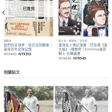
已售完
專題史
個人史／家族史／生活史
我們的足球夢：從日治到戰後，
臺灣名人傳記漫畫：巴克禮【臺
臺灣百年足球記憶
文版】+傳教吧！Formosa福音
戰士 合購優惠
原
目
NT$
450
NT$
355
始
前
原
目
NT$
620
NT$
549
價
價
始
前
格：
格：
價
價
NT$450。
NT$355。
格：
格：
NT$620。
NT$549。
相關貼文