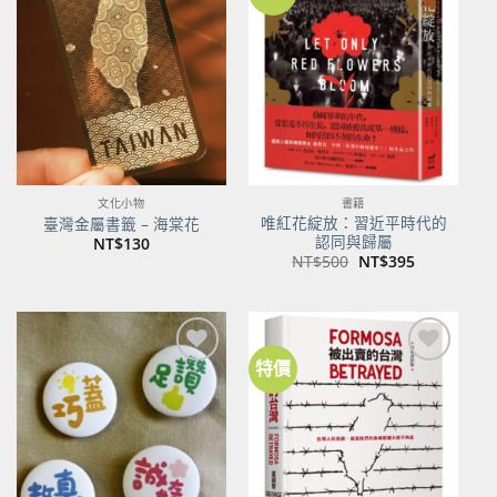
加到
加到
關注
關注
商品
商品
文化小物
書籍
唯紅花綻放：習近平時代的
臺灣金屬書籤 – 海棠花
認同與歸屬
NT$
130
原
目
NT$
500
NT$
395
始
前
價
價
格：
格：
NT$500。
NT$395。
特價
加到
加到
關注
關注
商品
商品