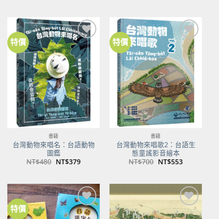
始
前
始
前
價
價
價
價
格：
格：
格：
格：
NT$500。
NT$350。
NT$100。
NT$80。
特價
特價
加到
加到
關注
關注
商品
商品
書籍
書籍
台灣動物來唱名：台語動物
台灣動物來唱歌2：台語生
圖鑑
態童謠影音繪本
原
目
原
目
NT$
480
NT$
379
NT$
700
NT$
553
始
前
始
前
價
價
價
價
格：
格：
格：
格：
NT$480。
NT$379。
NT$700。
NT$553。
特價
加到
加到