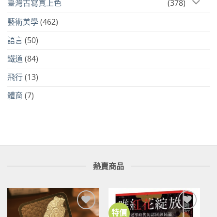
臺灣古寫真上色
(378)
藝術美學
(462)
語言
(50)
鐵道
(84)
飛行
(13)
體育
(7)
熱賣商品
特價