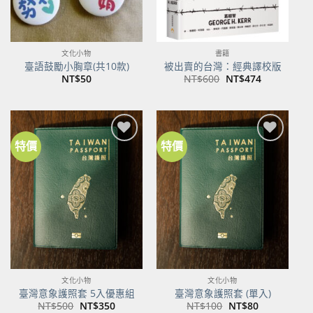
文化小物
書籍
臺語鼓勵小胸章(共10款)
被出賣的台灣：經典譯校版
原
目
NT$
50
NT$
600
NT$
474
始
前
價
價
格：
格：
NT$600。
NT$474。
特價
特價
加到
加到
關注
關注
商品
商品
文化小物
文化小物
臺灣意象護照套 5入優惠組
臺灣意象護照套 (單入)
原
目
原
目
NT$
500
NT$
350
NT$
100
NT$
80