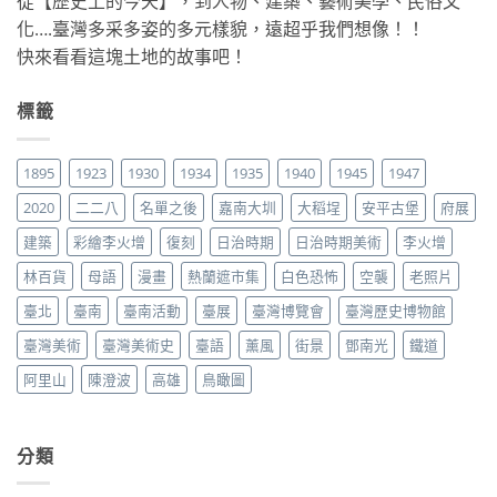
從【歷史上的今天】，到人物、建築、藝術美學、民俗文
化….臺灣多采多姿的多元樣貌，遠超乎我們想像！！
快來看看這塊土地的故事吧！
標籤
1895
1923
1930
1934
1935
1940
1945
1947
2020
二二八
名單之後
嘉南大圳
大稻埕
安平古堡
府展
建築
彩繪李火增
復刻
日治時期
日治時期美術
李火增
林百貨
母語
漫畫
熱蘭遮市集
白色恐怖
空襲
老照片
臺北
臺南
臺南活動
臺展
臺灣博覽會
臺灣歷史博物館
臺灣美術
臺灣美術史
臺語
薰風
街景
鄧南光
鐵道
阿里山
陳澄波
高雄
鳥瞰圖
分類