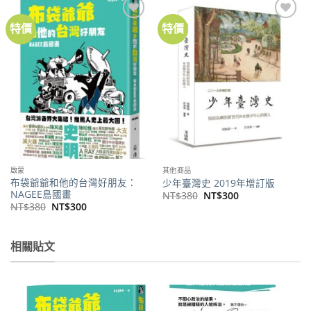
特價
特價
加到
加到
關注
關注
商品
商品
啟蒙
其他商品
布袋爺爺和他的台灣好朋友：
少年臺灣史 2019年增訂版
NAGEE島國畫
原
目
NT$
380
NT$
300
始
前
原
目
NT$
380
NT$
300
價
價
始
前
格：
格：
價
價
NT$380。
NT$300。
格：
格：
NT$380。
NT$300。
相關貼文