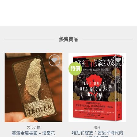
熱賣商品
特價
加到
加到
關注
關注
商品
商品
文化小物
書籍
唯紅花綻放：習近平時代的
臺灣金屬書籤 – 海棠花