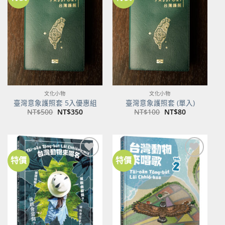
加到
加到
關注
關注
商品
商品
文化小物
文化小物
臺灣意象護照套 5入優惠組
臺灣意象護照套 (單入)
原
目
原
目
NT$
500
NT$
350
NT$
100
NT$
80
始
前
始
前
價
價
價
價
格：
格：
格：
格：
NT$500。
NT$350。
NT$100。
NT$80。
特價
特價
加到
加到
關注
關注
商品
商品