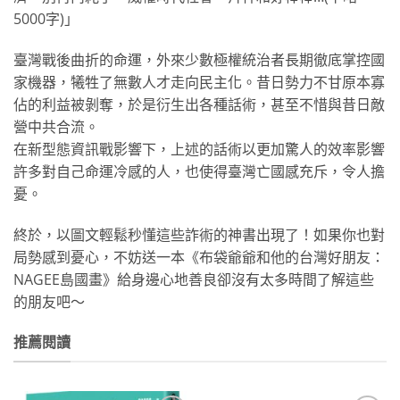
5000字)」
臺灣戰後曲折的命運，外來少數極權統治者長期徹底掌控國
家機器，犧牲了無數人才走向民主化。昔日勢力不甘原本寡
佔的利益被剝奪，於是衍生出各種話術，甚至不惜與昔日敵
營中共合流。
在新型態資訊戰影響下，上述的話術以更加驚人的效率影響
許多對自己命運冷感的人，也使得臺灣亡國感充斥，令人擔
憂。
終於，以圖文輕鬆秒懂這些詐術的神書出現了！如果你也對
局勢感到憂心，不妨送一本《布袋爺爺和他的台灣好朋友：
NAGEE島國畫》給身邊心地善良卻沒有太多時間了解這些
的朋友吧～
推薦閱讀