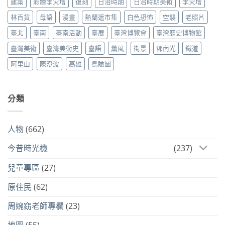
建築
彩繪李火增
復刻
日治時期
日治時期美術
李火增
林百貨
母語
漫畫
熱蘭遮市集
白色恐怖
空襲
老照片
臺北
臺南
臺南活動
臺展
臺灣博覽會
臺灣歷史博物館
臺灣美術
臺灣美術史
臺語
薰風
街景
鄧南光
鐵道
阿里山
陳澄波
高雄
鳥瞰圖
分類
人物
(662)
今昔時光機
(237)
兒童專區
(27)
原住民
(62)
周婉窈老師專欄
(23)