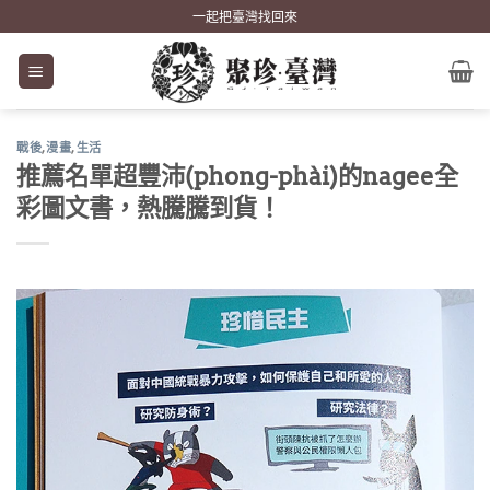
Skip
一起把臺灣找回來
to
content
戰後
,
漫畫
,
生活
推薦名單超豐沛(phong-phài)的nagee全
彩圖文書，熱騰騰到貨！