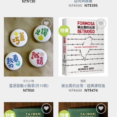
認同與歸屬
NT$
130
原
目
NT$
500
NT$
395
始
前
價
價
格：
格：
NT$500。
NT$395。
特價
加到
加到
關注
關注
商品
商品
文化小物
書籍
臺語鼓勵小胸章(共10款)
被出賣的台灣：經典譯校版
原
目
NT$
50
NT$
600
NT$
474
始
前
價
價
格：
格：
NT$600。
NT$474。
特價
特價