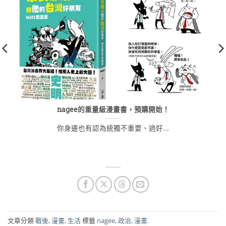
nagee的重量級漫畫書，預購開始！
你身邊也有認為統獨不重要、過好...
文章分類
戰後
,
漫畫
,
生活
標籤
nagee
,
政治
,
漫畫
.