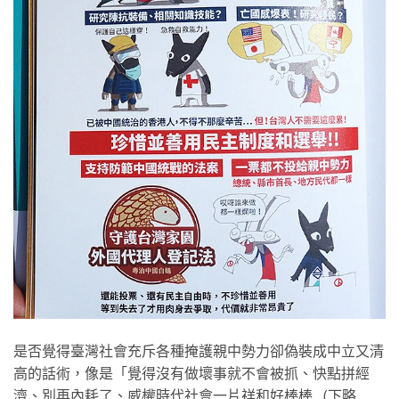
是否覺得臺灣社會充斥各種掩護親中勢力卻偽裝成中立又清
高的話術，像是「覺得沒有做壞事就不會被抓、快點拼經
濟、別再內耗了、威權時代社會一片祥和好棒棒…(下略