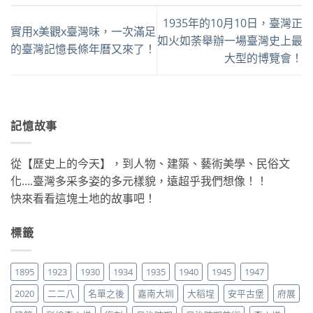
1935年的10月10日，臺灣正
實用x美觀x臺灣味，一次滿足
如火如荼舉辦一場臺灣史上最
的臺灣記憶長條年曆又來了！
大型的博覽會！
記憶故事
從【歷史上的今天】，到人物、建築、藝術美學、民俗文
化….臺灣多采多姿的多元樣貌，遠超乎我們想像！！
快來看看這塊土地的故事吧！
標籤
1895
1923
1930
1934
1935
1940
1945
1947
2020
二二八
名單之後
嘉南大圳
大稻埕
安平古堡
府展