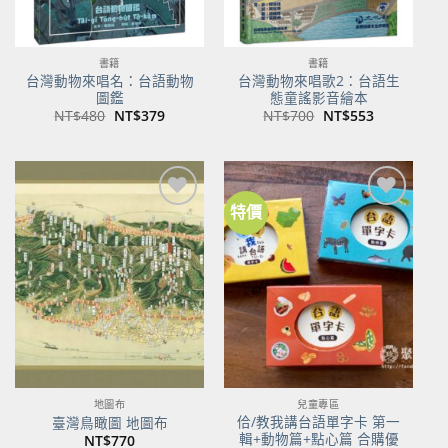
書籍
書籍
台灣動物來唱名：台語動物
台灣動物來唱歌2：台語生
圖鑑
態童謠影音繪本
原
目
原
目
NT$
480
NT$
379
NT$
700
NT$
553
始
前
始
前
價
價
價
價
格：
格：
格：
格：
NT$480。
NT$379。
NT$700。
NT$553。
特價
加到
加到
關注
關注
商品
商品
地圖布
兒童專區
佮/教我講台語單字卡 第一
臺灣鳥瞰圖 地圖布
輯+動物篇+點心篇 合購優
NT$
770