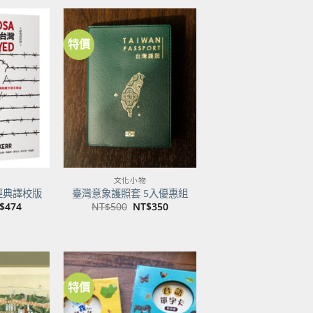
特價
加到
加到
關注
關注
商品
商品
文化小物
經典譯校版
臺灣意象護照套 5入優惠組
目
原
目
$
474
NT$
500
NT$
350
前
始
前
價
價
價
：
格：
格：
格：
$600。
NT$474。
NT$500。
NT$350。
特價
加到
加到
關注
關注