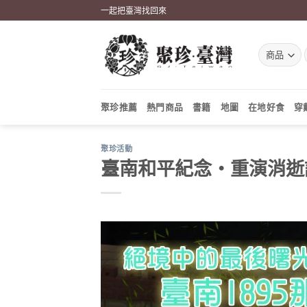
Skip
一起把臺灣找回來
to
content
聚珍推薦
熱門商品
書籍
地圖
在地好食
穿
聚珍活動
臺南和平紀念‧重演消逝