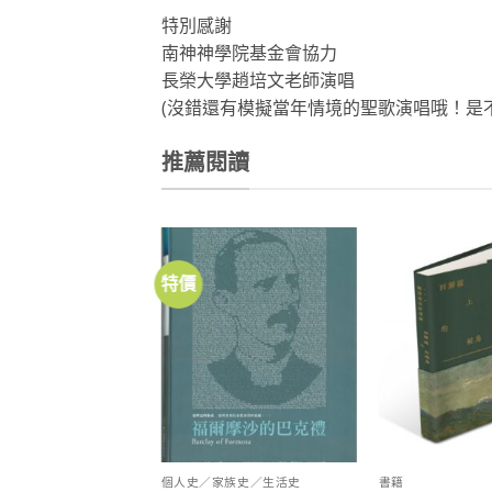
特別感謝
南神神學院基金會協力
長榮大學趙培文老師演唱
(沒錯還有模擬當年情境的聖歌演唱哦！是
推薦閱讀
特價
加到
關注
商品
個人史／家族史／生活史
書籍