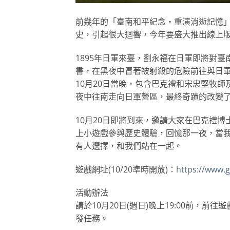
前幾年的「臺南和平紀念‧重演消逝記憶
史，引起很大迴響，今年要盛大推出線上
1895年日軍來臺，劉永福在日軍即將對
書，在黑夜中冒著被射殺的危險前往與日
10月20日當晚，包含巴克禮和宋忠堅牧
夜中往南走向日軍營區，最終奇蹟的改變
10月20日即將到來，邀請大家在巴克禮
上小遊戲參與歷史體驗，回憶那一夜，當
有人選擇，和我們站在一起。
遊戲網址(10/20準時開放)：
https://www.
活動辦法
請於10月20日(週日)晚上19:00前，
發任務。