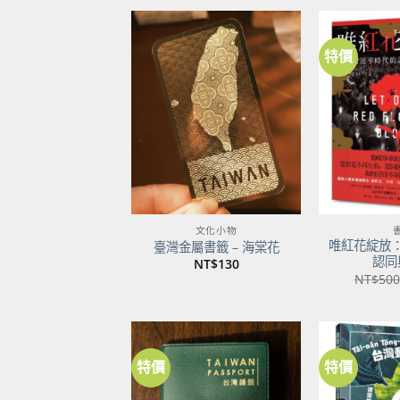
特價
加到
關注
商品
文化小物
唯紅花綻放
臺灣金屬書籤 – 海棠花
認同
NT$
130
NT$
500
特價
特價
加到
關注