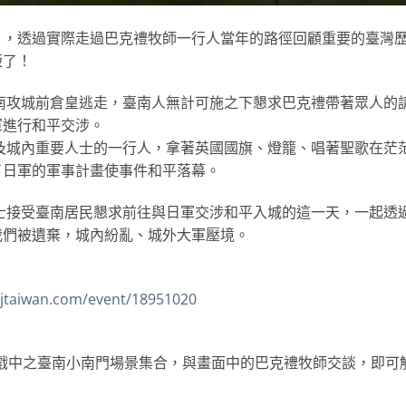
」，透過實際走過巴克禮牧師一行人當年的路徑回顧重要的臺灣
版了！
臺南攻城前倉皇逃走，臺南人無計可施之下懇求巴克禮帶著眾人的
軍進行和平交涉。
師及城內重要人士的一行人，拿著英國國旗、燈籠、唱著聖歌在茫
了日軍的軍事計畫使事件和平落幕。
博士接受臺南居民懇求前往與日軍交涉和平入城的這一天，一起透
我們被遺棄，城內紛亂、城外大軍壓境。
gjtaiwan.com/event/18951020
前往遊戲中之臺南小南門場景集合，與畫面中的巴克禮牧師交談，即可