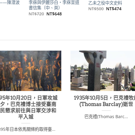
——陳澄波
李庥與伊麗莎白‧李庥宣道
乙未之役中文史料
書信集（中、英）
原
目
NT$
500
NT$
474
始
前
原
目
NT$
720
NT$
648
價
價
始
前
格：
格：
價
價
NT$500。
NT$4
格：
格：
NT$720。
NT$648。
895年10月20日，日軍攻城
1935年10月5日，巴克禮牧
前夕，巴克禮博士接受臺南
(Thomas Barclay)逝世
居民懇求前往與日軍交涉和
巴克禮(Thomas Barc...
平入城
895年日本依馬關條約取得臺...