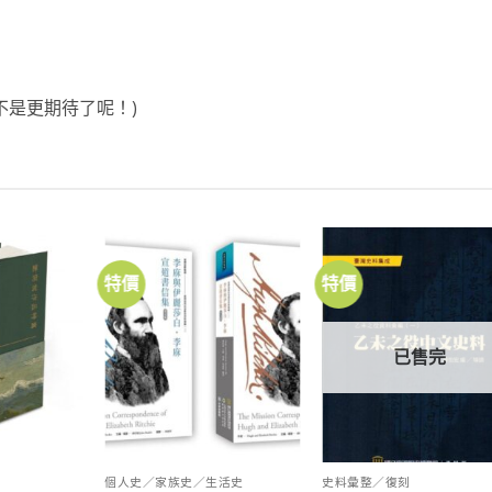
不是更期待了呢！)
特價
特價
加到
加到
加
關注
關注
關
商品
商品
商
已售完
個人史／家族史／生活史
史料彙整／復刻