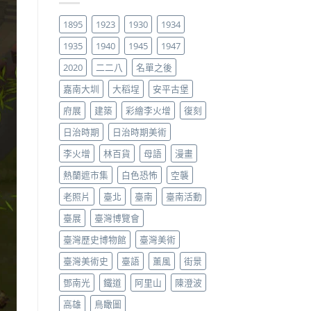
1895
1923
1930
1934
1935
1940
1945
1947
2020
二二八
名單之後
嘉南大圳
大稻埕
安平古堡
府展
建築
彩繪李火增
復刻
日治時期
日治時期美術
李火增
林百貨
母語
漫畫
熱蘭遮市集
白色恐怖
空襲
老照片
臺北
臺南
臺南活動
臺展
臺灣博覽會
臺灣歷史博物館
臺灣美術
臺灣美術史
臺語
薰風
街景
鄧南光
鐵道
阿里山
陳澄波
高雄
鳥瞰圖