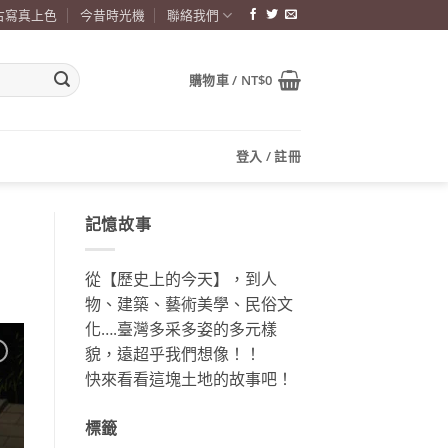
古寫真上色
今昔時光機
聯絡我們
購物車 /
NT$
0
登入 / 註冊
記憶故事
從【歷史上的今天】，到人
物、建築、藝術美學、民俗文
化….臺灣多采多姿的多元樣
貌，遠超乎我們想像！！
快來看看這塊土地的故事吧！
標籤