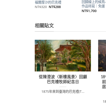
回歸線上的候鳥
福爾摩沙的巴克禮
作品特寫｜免運
原
目
NT$
320
NT$
288
始
前
NT$
1,700
價
價
格：
格：
NT$320。
NT$288。
相關貼文
從陳澄波〈新樓風景〉回顧
1
巴克禮牧師紀念日
1875年來到臺灣的巴克禮(T...
1