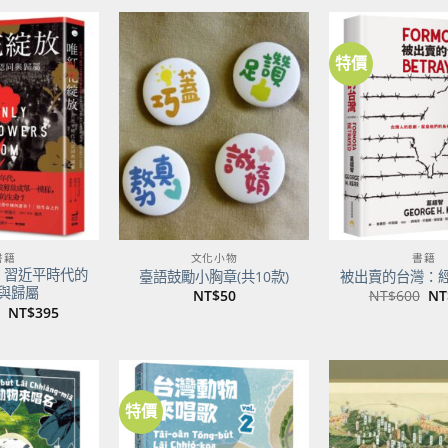
特價
加到
加到
關注
關注
商品
商品
書籍
文化小物
書籍
：習近平時代的
臺語鼓勵小胸章(共10款)
被出賣的台灣：
與歸屬
原
NT$
50
NT$
600
NT
始
原
目
NT$
395
價
始
前
格
價
價
NT
格：
格：
NT$500。
NT$395。
特價
加到
加到
關注
關注