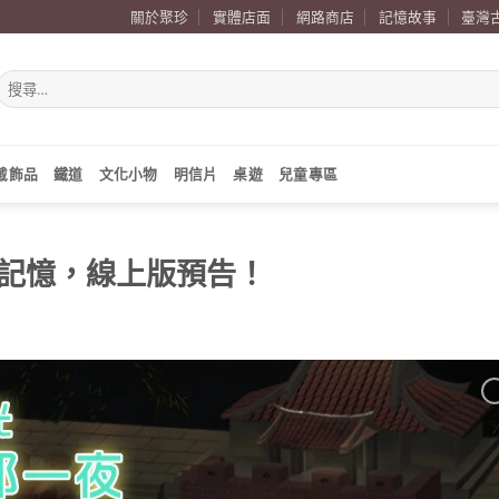
關於聚珍
實體店面
網路商店
記憶故事
臺灣
搜
尋
關
鍵
字:
戴飾品
鐵道
文化小物
明信片
桌遊
兒童專區
記憶，線上版預告！