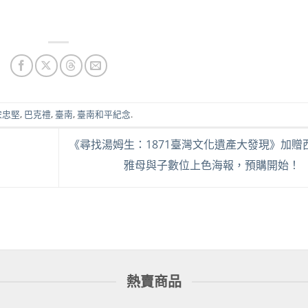
宋忠堅
,
巴克禮
,
臺南
,
臺南和平紀念
.
《尋找湯姆生：1871臺灣文化遺產大發現》加贈
雅母與子數位上色海報，預購開始！
熱賣商品