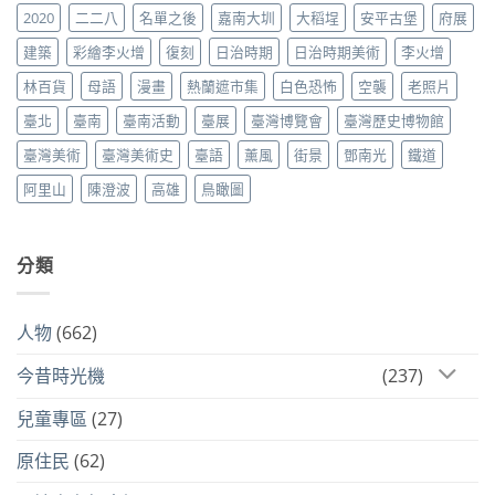
2020
二二八
名單之後
嘉南大圳
大稻埕
安平古堡
府展
建築
彩繪李火增
復刻
日治時期
日治時期美術
李火增
林百貨
母語
漫畫
熱蘭遮市集
白色恐怖
空襲
老照片
臺北
臺南
臺南活動
臺展
臺灣博覽會
臺灣歷史博物館
臺灣美術
臺灣美術史
臺語
薰風
街景
鄧南光
鐵道
阿里山
陳澄波
高雄
鳥瞰圖
分類
人物
(662)
今昔時光機
(237)
兒童專區
(27)
原住民
(62)