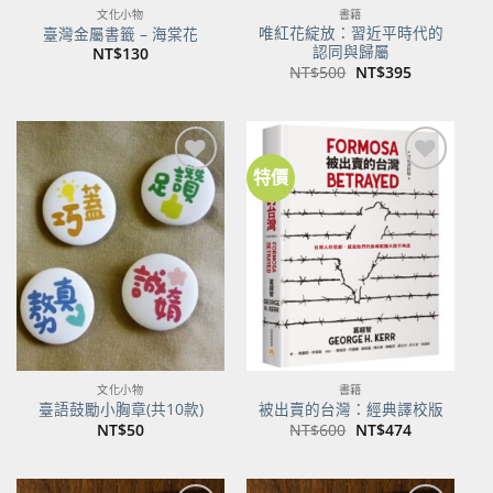
文化小物
書籍
唯紅花綻放：習近平時代的
臺灣金屬書籤 – 海棠花
認同與歸屬
NT$
130
原
目
NT$
500
NT$
395
始
前
價
價
格：
格：
NT$500。
NT$395。
特價
加到
加到
關注
關注
商品
商品
文化小物
書籍
臺語鼓勵小胸章(共10款)
被出賣的台灣：經典譯校版
原
目
NT$
50
NT$
600
NT$
474
始
前
價
價
格：
格：
NT$600。
NT$474。