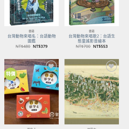
書籍
書籍
台灣動物來唱名：台語動物
台灣動物來唱歌2：台語生
圖鑑
態童謠影音繪本
原
目
原
目
NT$
480
NT$
379
NT$
700
NT$
553
始
前
始
前
價
價
價
價
格：
格：
格：
格：
NT$480。
NT$379。
NT$700。
NT$553。
特價
加到
加到
關注
關注
商品
商品