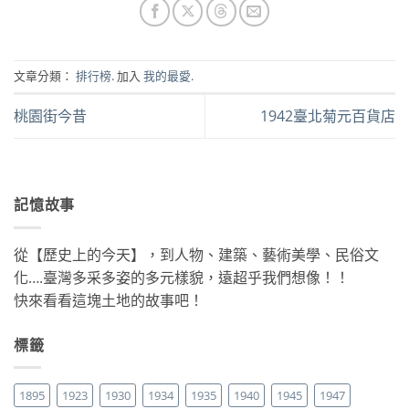
文章分類：
排行榜
. 加入
我的最愛
.
桃園街今昔
1942臺北菊元百貨店
記憶故事
從【歷史上的今天】，到人物、建築、藝術美學、民俗文
化….臺灣多采多姿的多元樣貌，遠超乎我們想像！！
快來看看這塊土地的故事吧！
標籤
1895
1923
1930
1934
1935
1940
1945
1947