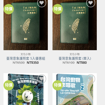
特價
特價
加到
加到
關注
關注
商品
商品
文化小物
文化小物
臺灣意象護照套 5入優惠組
臺灣意象護照套 (單入)
原
目
原
目
NT$
500
NT$
350
NT$
100
NT$
80
始
前
始
前
價
價
價
價
格：
格：
格：
格：
NT$500。
NT$350。
NT$100。
NT$80。
特價
特價
加到
加到
關注
關注
商品
商品