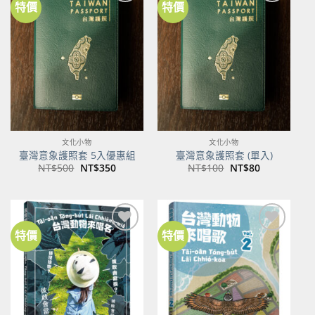
特價
特價
加到
加到
關注
關注
商品
商品
文化小物
文化小物
臺灣意象護照套 5入優惠組
臺灣意象護照套 (單入)
原
目
原
目
NT$
500
NT$
350
NT$
100
NT$
80
始
前
始
前
價
價
價
價
格：
格：
格：
格：
NT$500。
NT$350。
NT$100。
NT$80。
特價
特價
加到
加到
關注
關注
商品
商品