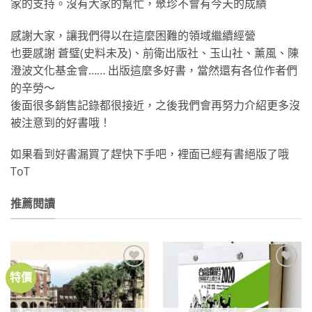
家的支持。沒有大家的幫忙，聚珍不會有今天的成績
感謝大家，讓我們得以在這麼困難的領域繼續經營
也要感謝 蒼璧(史料未及)、前衛出版社、玉山社、薰風、陳
澄波文化基金會…… 出版這麼多好書，當然還有各位作者們
的辛勞～
後面很多銷售記錄都很接近，之後我們會再努力介紹更多沒
被注意到的好書哦！
如果看到好書漏買了趕快下手吧，裡面已經有書絕版了哦
ToT
推薦閱讀
特價
加到
加到
關注
關注
商品
商品