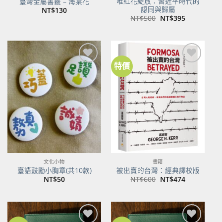
唯紅花綻放：習近平時代的
臺灣金屬書籤 – 海棠花
認同與歸屬
NT$
130
原
目
NT$
500
NT$
395
始
前
價
價
格：
格：
NT$500。
NT$395。
特價
加到
加到
關注
關注
商品
商品
文化小物
書籍
臺語鼓勵小胸章(共10款)
被出賣的台灣：經典譯校版
原
目
NT$
50
NT$
600
NT$
474
始
前
價
價
格：
格：
NT$600。
NT$474。