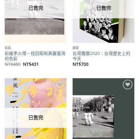
已售完
已售完
寫真
啟蒙
彩繪李火增－找回昭和美麗臺灣
台灣獨曆2020：台灣歷史上的
的色彩
今天
原
目
NT$
480
NT$
431
NT$
700
始
前
價
價
格：
格：
NT$480。
NT$431。
加到
加到
關注
關注
商品
商品
已售完