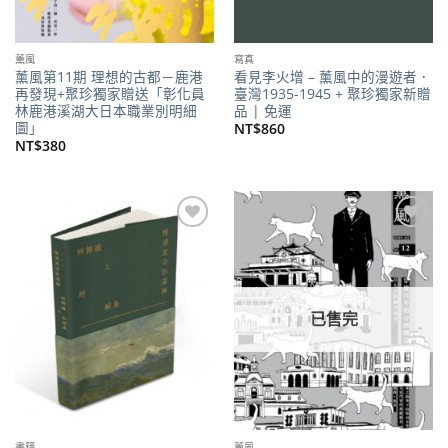
薰風
寫真
薰風第11期 理想的古都－鹿港
看見李火增 – 薰風中的漫遊者．
再發現+聚珍獨家贈送「彰化員
臺灣1935-1945 + 聚珍獨家新贈
林鹿港溪湖大日本職業別明細
品 | 免運
圖」
NT$
860
NT$
380
加到
加到
關注
關注
商品
商品
已售完
書籍
薰風