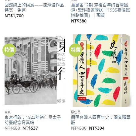
回歸線上的候鳥——陳澄波作品
薰風第12期 穿梭百年的台灣鐵
特寫｜免運
道+聚珍獨家贈送「1935臺灣鐵
道路線圖」｜現貨
NT$
1,700
NT$
380
特價
特價
加到
加到
關注
關注
商品
商品
寫真
原住民
東宮行啟：1923年裕仁皇太子
簡明台灣人四百年史：圖文精華
訪臺記念寫真帖
版
原
目
原
目
NT$
680
NT$
537
NT$
500
NT$
394
始
前
始
前
價
價
價
價