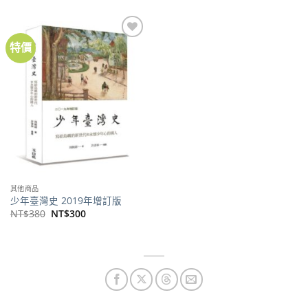
格：
格：
格：
格：
NT$680。
NT$537。
NT$500。
NT$394。
特價
加到
關注
商品
其他商品
少年臺灣史 2019年增訂版
原
目
NT$
380
NT$
300
始
前
價
價
格：
格：
NT$380。
NT$300。