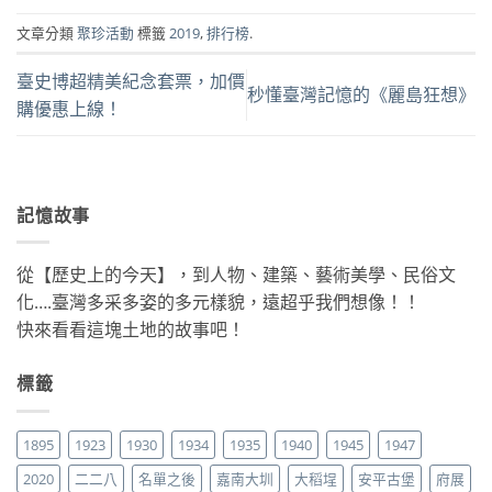
文章分類
聚珍活動
標籤
2019
,
排行榜
.
臺史博超精美紀念套票，加價
秒懂臺灣記憶的《麗島狂想》
購優惠上線！
記憶故事
從【歷史上的今天】，到人物、建築、藝術美學、民俗文
化….臺灣多采多姿的多元樣貌，遠超乎我們想像！！
快來看看這塊土地的故事吧！
標籤
1895
1923
1930
1934
1935
1940
1945
1947
2020
二二八
名單之後
嘉南大圳
大稻埕
安平古堡
府展