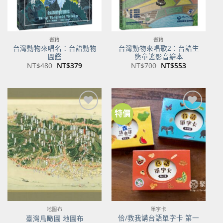
書籍
書籍
台灣動物來唱名：台語動物
台灣動物來唱歌2：台語生
圖鑑
態童謠影音繪本
原
目
原
目
NT$
480
NT$
379
NT$
700
NT$
553
始
前
始
前
價
價
價
價
格：
格：
格：
格：
NT$480。
NT$379。
NT$700。
NT$553。
特價
加到
加到
關注
關注
商品
商品
地圖布
單字卡
佮/教我講台語單字卡 第一
臺灣鳥瞰圖 地圖布