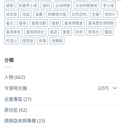
建築
彩繪李火增
復刻
日治時期
日治時期美術
李火增
林百貨
母語
漫畫
熱蘭遮市集
白色恐怖
空襲
老照片
臺北
臺南
臺南活動
臺展
臺灣博覽會
臺灣歷史博物館
臺灣美術
臺灣美術史
臺語
薰風
街景
鄧南光
鐵道
阿里山
陳澄波
高雄
鳥瞰圖
分類
人物
(662)
今昔時光機
(237)
兒童專區
(27)
原住民
(62)
周婉窈老師專欄
(23)