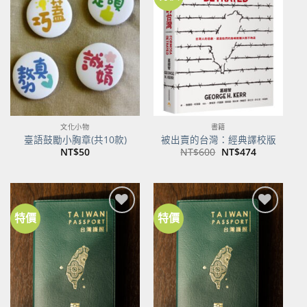
加到
加到
關注
關注
商品
商品
文化小物
書籍
臺語鼓勵小胸章(共10款)
被出賣的台灣：經典譯校版
原
目
NT$
50
NT$
600
NT$
474
始
前
價
價
格：
格：
NT$600。
NT$474。
特價
特價
加到
加到
關注
關注
商品
商品