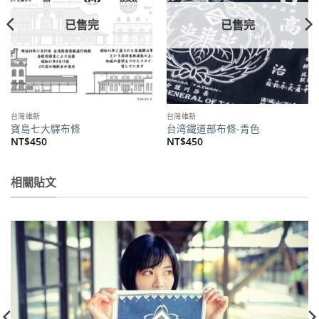
已售完
已售完
台灣維新
台灣維新
寶島七大驛布條
台湾鐵道部布條-青色
NT$
450
NT$
450
相關貼文