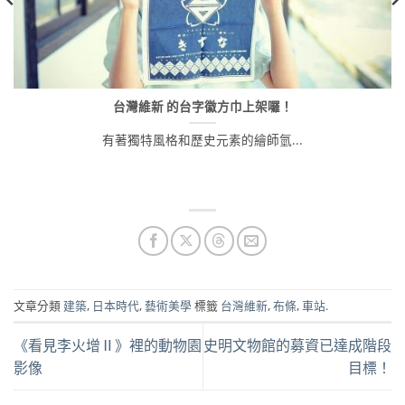
台灣維新 的台字徽方巾上架囉！
有著獨特風格和歷史元素的繪師氫...
文章分類
建築
,
日本時代
,
藝術美學
標籤
台灣維新
,
布條
,
車站
.
《看見李火增Ⅱ》裡的動物園
史明文物館的募資已達成階段
影像
目標！