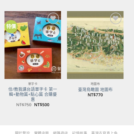
始
前
始
前
價
價
價
價
格：
格：
格：
格：
NT$480。
NT$379。
NT$700。
NT$553。
特價
加到
加到
關注
關注
商品
商品
單字卡
地圖布
佮/教我講台語單字卡 第一
臺灣鳥瞰圖 地圖布
輯+動物篇+點心篇 合購優
NT$
770
惠
原
目
NT$
750
NT$
500
始
前
價
價
格：
格：
NT$750。
NT$500。
關於聚珍
實體店面
網路商店
記憶故事
臺灣古寫真上色