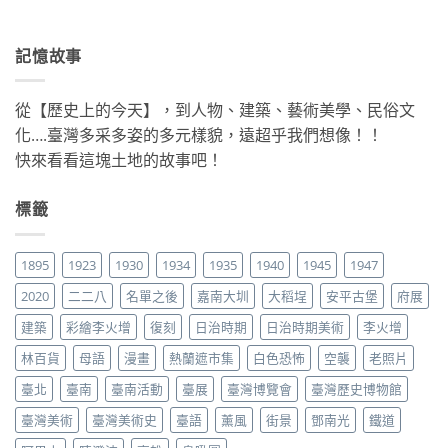
記憶故事
從【歷史上的今天】，到人物、建築、藝術美學、民俗文
化….臺灣多采多姿的多元樣貌，遠超乎我們想像！！
快來看看這塊土地的故事吧！
標籤
1895
1923
1930
1934
1935
1940
1945
1947
2020
二二八
名單之後
嘉南大圳
大稻埕
安平古堡
府展
建築
彩繪李火增
復刻
日治時期
日治時期美術
李火增
林百貨
母語
漫畫
熱蘭遮市集
白色恐怖
空襲
老照片
臺北
臺南
臺南活動
臺展
臺灣博覽會
臺灣歷史博物館
臺灣美術
臺灣美術史
臺語
薰風
街景
鄧南光
鐵道