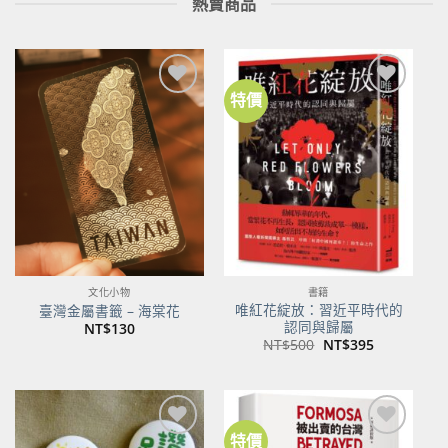
熱賣商品
特價
加到
加到
關注
關注
商品
商品
文化小物
書籍
唯紅花綻放：習近平時代的
臺灣金屬書籤 – 海棠花
認同與歸屬
NT$
130
原
目
NT$
500
NT$
395
始
前
價
價
格：
格：
NT$500。
NT$395。
特價