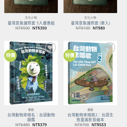
文化小物
文化小物
臺灣意象護照套 5入優惠組
臺灣意象護照套 (單入)
原
目
原
目
NT$
500
NT$
350
NT$
100
NT$
80
始
前
始
前
價
價
價
價
格：
格：
格：
格：
NT$500。
NT$350。
NT$100。
NT$80。
特價
特價
加到
加到
關注
關注
商品
商品
書籍
書籍
台灣動物來唱名：台語動物
台灣動物來唱歌2：台語生
圖鑑
態童謠影音繪本
原
目
原
目
NT$
480
NT$
379
NT$
700
NT$
553