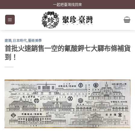
Skip
一起把臺灣找回來
to
content
建築
,
日本時代
,
藝術美學
首批火速銷售一空的氰酸鉀七大驛布條補貨
到！