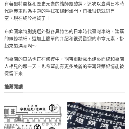
有著獨特風格和歷史元素的繪師氰酸鉀，這次以臺灣日本時
代經典車站為主題的手拭布條超熱門，首批很快就銷售一
空，現在終於補貨了！
布條圖案特別挑選外型各具特色的日本時代臺灣車站，建築
的線條精細，還加上簡單的介紹和很受歡迎的市章元素，掛
起來超漂亮啊～
而臺南的車站也正在修復中，期待重新露出建築面貌和臺南
人相見的那一天，也希望能有更多美麗的臺灣建築記憶能被
保留下來
推薦閱讀
加到
加到
關注
關注
商品
商品