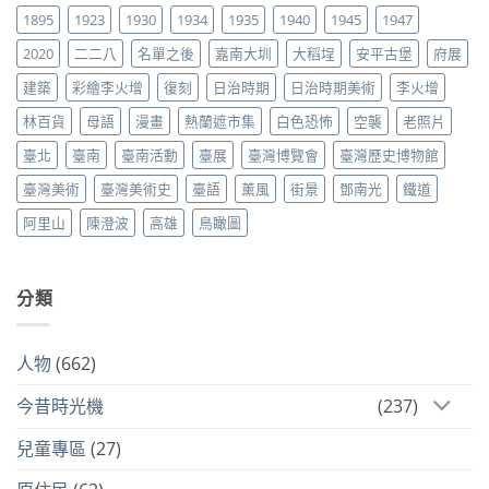
1895
1923
1930
1934
1935
1940
1945
1947
2020
二二八
名單之後
嘉南大圳
大稻埕
安平古堡
府展
建築
彩繪李火增
復刻
日治時期
日治時期美術
李火增
林百貨
母語
漫畫
熱蘭遮市集
白色恐怖
空襲
老照片
臺北
臺南
臺南活動
臺展
臺灣博覽會
臺灣歷史博物館
臺灣美術
臺灣美術史
臺語
薰風
街景
鄧南光
鐵道
阿里山
陳澄波
高雄
鳥瞰圖
分類
人物
(662)
今昔時光機
(237)
兒童專區
(27)