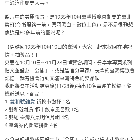
生過這件歷史大事。
照片中的美麗夜景，是1935年10月臺灣博覽會期間的
臺北
榮町(今衡陽路一帶，原圖黑白 + 數位上色)，是不是很難想
像這是80多年前的臺灣呢？
【穿越回1935年10月10日的臺灣，大家一起來找回
在地記
憶 + 抽獎品！】
只要在10月10日～11月28日博覽會期間，分享本專
頁系列
貼文並設為「公開」、或是留言分享家中長輩的臺灣
博覽會
記憶，就有機會得到充滿臺灣特色的獎品喔！
我們將會在活動結束後(11/
28後)抽出10名幸運的粉絲，隨
機贈送以下商品：
1.
雙和號雜貨
新款市徽杯 1名
2.雙和號雜貨 都市紋章風呂敷 1名
3.雙絕 臺灣八景明信片組 4名
4.臺灣案內圖繪拼圖 4名
※分享記得將權限設定為「公開」，這樣小編才能將您加入