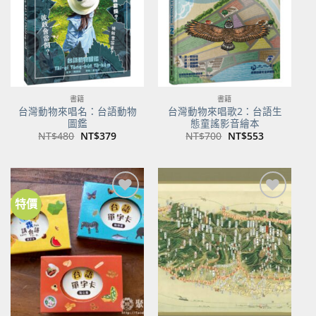
書籍
書籍
台灣動物來唱名：台語動物
台灣動物來唱歌2：台語生
圖鑑
態童謠影音繪本
原
目
原
目
NT$
480
NT$
379
NT$
700
NT$
553
始
前
始
前
價
價
價
價
格：
格：
格：
格：
NT$480。
NT$379。
NT$700。
NT$553。
特價
加到
加到
關注
關注
商品
商品