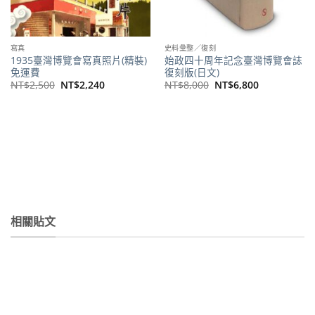
寫真
史料彙整／復刻
1935臺灣博覽會寫真照片(精裝)
始政四十周年記念臺灣博覽會誌
免運費
復刻版(日文)
原
目
原
目
NT$
2,500
NT$
2,240
NT$
8,000
NT$
6,800
始
前
始
前
價
價
價
價
。
格：
格：
格：
格：
NT$2,500。
NT$2,240。
NT$8,000。
NT$6,800。
相關貼文