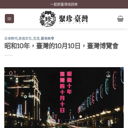
Skip
一起把臺灣找回來
to
content
日本時代
,
民俗文化
,
生活
,
藝術美學
昭和10年，臺灣的10月10日，臺灣博覽會