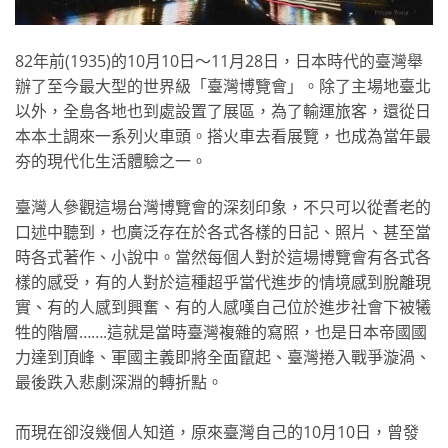
82年前(1935)的10月10日～11月28日，日
本時代的臺灣舉
辦了至今最大型的世界級「臺灣博覽會」。
除了主場地臺北
以外，全島各地也到處設置了展區，為了輸
運旅客，還從日
本本土調來一系列火車頭。搭火車去看展覽
，也成為當年最
夯的現代化生活體驗之一。
臺灣人參觀這場台灣博覽會的深刻印象，不只可以從耆老的
口述中聽到，也廣泛存在於各式各樣的日記、照片、甚至當
時各式著作、小說中。當然每個人對於這場博覽會有各式各
樣的感受，有的人對於這種超乎當代進步的情境感到脫離現
實、有的人感到興奮、有的人感嘆自己位於進步社會下被犧
牲的階層…….這就是當時臺灣複雜的寫照，也是日本帝國
國
力達到頂峰、軍國主義即將全面竄起、臺灣捲入戰爭漩渦
、
最後跌入悲劇深淵的轉折點。
而現在卻沒幾個人知道，原來臺灣自己的10月10日，曾
發