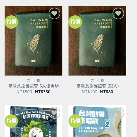
格：
格：
NT$600。
NT$474。
特價
特價
加到
加到
關注
關注
商品
商品
文化小物
文化小物
臺灣意象護照套 5入優惠組
臺灣意象護照套 (單入)
原
目
原
目
NT$
500
NT$
350
NT$
100
NT$
80
始
前
始
前
價
價
價
價
格：
格：
格：
格：
NT$500。
NT$350。
NT$100。
NT$80。
特價
特價
加到
加到
關注
關注
商品
商品