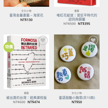
文化小物
書籍
唯紅花綻放：習近平時代的
臺灣金屬書籤 – 海棠花
認同與歸屬
NT$
130
原
目
NT$
500
NT$
395
始
前
價
價
格：
格：
NT$500。
NT$395。
特價
加到
加到
關注
關注
商品
商品
書籍
文化小物
被出賣的台灣：經典譯校版
臺語鼓勵小胸章(共10款)
原
目
NT$
600
NT$
474
NT$
50
始
前
價
價