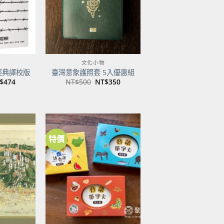
文化小物
經典譯校版
臺灣意象護照套 5入優惠組
目
原
目
$
474
NT$
500
NT$
350
前
始
前
價
價
價
：
格：
格：
格：
$600。
NT$474。
NT$500。
NT$350。
特價
加到
加到
關注
關注
商品
商品