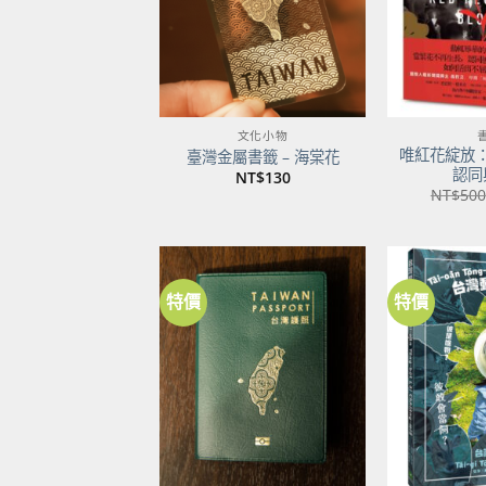
文化小物
唯紅花綻放
臺灣金屬書籤 – 海棠花
認同
NT$
130
NT$
500
特價
特價
加到
關注
商品