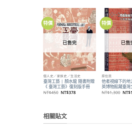
特價
特價
加到
關注
商品
已售完
已售
個人史／家族史／生活史
原住民
臺灣工藝 | 顏水龍 隨書附贈
他者視線下的地
《 臺灣工藝》復刻版手冊
英博物館藏臺灣
原
目
原
NT$
450
NT$
378
NT$
1,300
NT$
始
前
始
價
價
價
格：
格：
格：
NT$450。
NT$378。
NT$
相關貼文