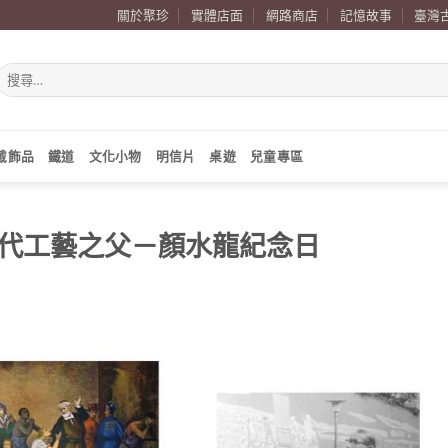
關於聚珍
實體店面
網路商店
記憶故事
臺灣
搜
尋
關
鍵
字:
戴飾品
鐵道
文化小物
明信片
桌遊
兒童專區
灣近代工藝之父－顏水龍紀念日