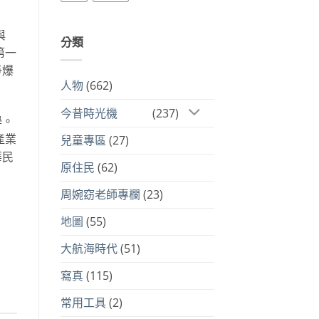
與
分類
第一
爭爆
人物
(662)
今昔時光機
(237)
學。
產業
兒童專區
(27)
華民
原住民
(62)
周婉窈老師專欄
(23)
地圖
(55)
大航海時代
(51)
寫真
(115)
常用工具
(2)