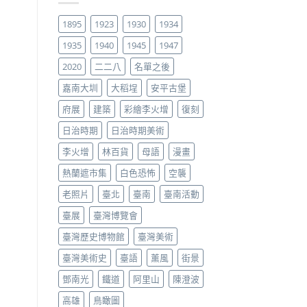
1895
1923
1930
1934
1935
1940
1945
1947
2020
二二八
名單之後
嘉南大圳
大稻埕
安平古堡
府展
建築
彩繪李火增
復刻
日治時期
日治時期美術
李火增
林百貨
母語
漫畫
熱蘭遮市集
白色恐怖
空襲
老照片
臺北
臺南
臺南活動
臺展
臺灣博覽會
臺灣歷史博物館
臺灣美術
臺灣美術史
臺語
薰風
街景
鄧南光
鐵道
阿里山
陳澄波
高雄
鳥瞰圖