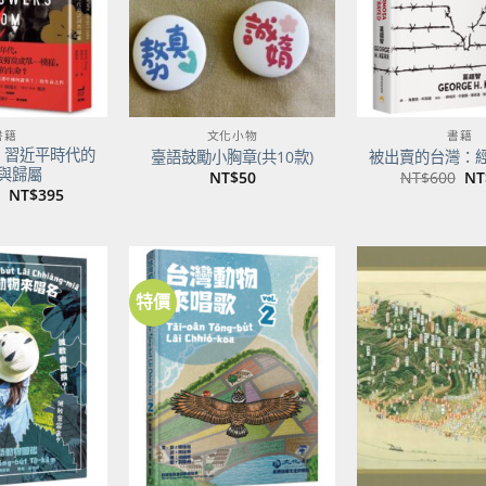
書籍
文化小物
書籍
：習近平時代的
臺語鼓勵小胸章(共10款)
被出賣的台灣：
與歸屬
原
NT$
50
NT$
600
NT
始
原
目
NT$
395
價
始
前
格
價
價
NT
格：
格：
NT$500。
NT$395。
特價
加到
加到
關注
關注
商品
商品