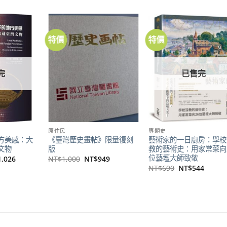
特價
特價
加到
加到
加
關注
關注
關
商品
商品
商
完
已售完
原住民
專題史
方美感：大
《臺灣歷史畫帖》限量復刻
藝術家的一日廚房：學校
文物
版
教的藝術史：用家常菜向
位藝壇大師致敬
目
原
目
1,026
NT$
1,000
NT$
949
前
始
前
原
目
NT$
690
NT$
544
價
價
價
始
前
格：
格：
格：
價
價
1,300。
NT$1,026。
NT$1,000。
NT$949。
格：
格：
NT$690。
NT$5