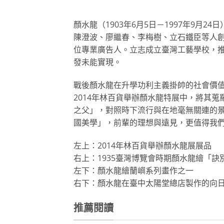
顏水龍（1903年6月5日－1997年9月24日
陳澄波、廖繼春、李梅樹、立石鐵臣等人
位
專業廣告人。立志成立臺灣工藝學校，
發未能實現
。
戰後顏水龍在升學功利主義掛帥的社會價
2014
年林百貨舉辦顏水龍特展中，將其蒐
之父」，對照
時下流行與在地毫無關連的
國美學」，前輩的理想
與遠見，更值得我
左上：2014年林百貨舉辦顏水龍展展品
右上：1935臺灣博覽會時期顏水龍繪「訣
左下：顏水龍繪蘭嶼系列畫作之一
右下：顏水龍在臺中太陽堂總店製作的向
推薦閱讀