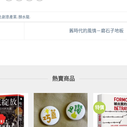
化創意產業
,
顏水龍
.
舊時代的風情－磨石子地板
熱賣商品
特價
加到
加到
關注
關注
商品
商品