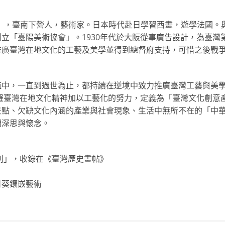
），
臺南下營人，藝術家。日本時代赴日學習西畫，遊學法國。
創立「臺陽美術
協會」。1930年代於大阪從事廣告設計，為臺灣
推廣臺灣在地文化的
工藝及美學並得到總督府支持，可惜之後戰
值中，一直到過世
為止，都持續在逆境中致力推廣臺灣工藝與美
羅臺灣在地文化精神加
以工藝化的努力，定義為「臺灣文化創意
景點、欠缺文化內涵的產業與社
會現象、生活中無所不在的「中
們深思與懷念。
別」，收錄在
《臺灣歷史畫帖》
日葵鑲嵌藝術