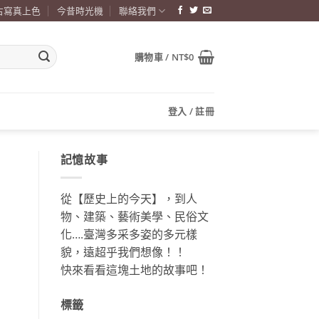
古寫真上色
今昔時光機
聯絡我們
購物車 /
NT$
0
登入 / 註冊
記憶故事
從【歷史上的今天】，到人
物、建築、藝術美學、民俗文
化….臺灣多采多姿的多元樣
貌，遠超乎我們想像！！
快來看看這塊土地的故事吧！
標籤