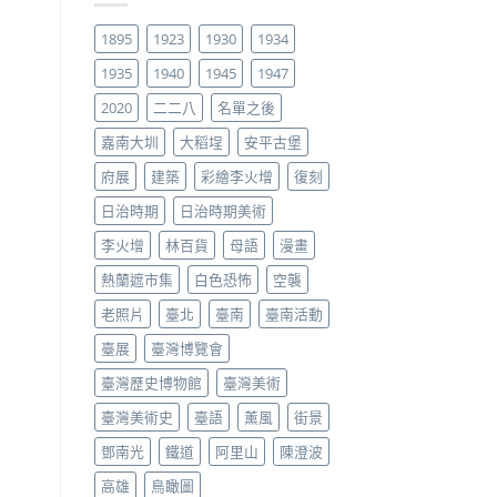
1895
1923
1930
1934
1935
1940
1945
1947
2020
二二八
名單之後
嘉南大圳
大稻埕
安平古堡
府展
建築
彩繪李火增
復刻
日治時期
日治時期美術
李火增
林百貨
母語
漫畫
熱蘭遮市集
白色恐怖
空襲
老照片
臺北
臺南
臺南活動
臺展
臺灣博覽會
臺灣歷史博物館
臺灣美術
臺灣美術史
臺語
薰風
街景
鄧南光
鐵道
阿里山
陳澄波
高雄
鳥瞰圖