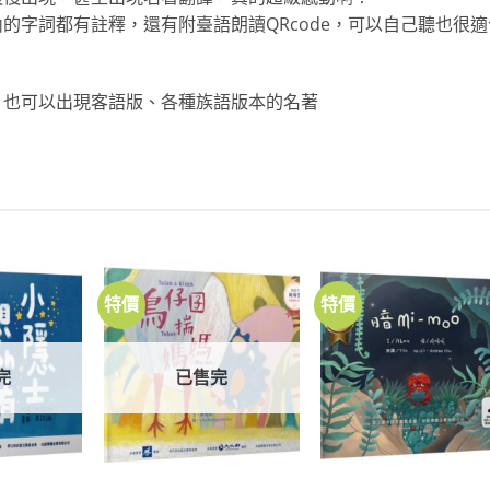
的字詞都有註釋，還有附臺語朗讀QRcode，可以自己聽也很適
，也可以出現客語版、各種族語版本的名著
特價
特價
加到
加到
加
關注
關注
關
商品
商品
商
完
已售完