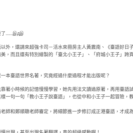
了……இдஇ
語以外，還請來超強卡司－活水來冊房主人黃震南、《臺語好日
精美，而且還有特別繪製的「臺北小王子」、「府城小王子」跨
樣一本臺語世界名著，究竟經過什麼過程才能出版呢？
能靠著小時候的記憶慢慢學習，她先用法文讀過原著，再用臺語
這樣一句一句「教小王子說臺語」，也從中和小王子一起冒險，
南老師和鄭順聰老師審定，將細節進一步修訂成正港臺語，才成
慢慢出現，甚至出現名著翻譯，真的超級感動啊！