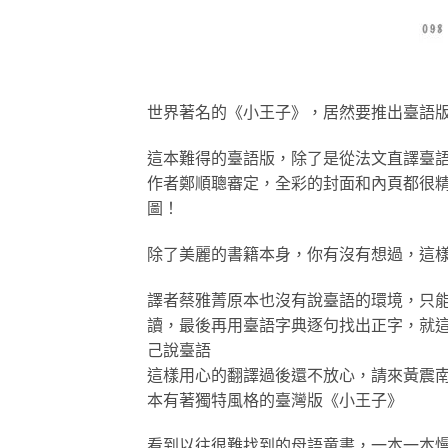
世界著名的《小王子》，居然要推出臺語版
這本難得的臺語版，除了是從法文直譯臺
作者鄭順聰審定，全彩的封面和內頁都很
圖！
除了美麗的書籍本身，你有沒有想過，這
譯者蔡雅菁原本也沒有說臺語的環境，只
讀，最後再用臺語字典逐句找出正字，就
己說臺語
這樣用心的翻譯過後還不放心，請來黃震
本有著獨特風格的臺灣版《小王子》
看到以往很難找到的母語童書，一本一本