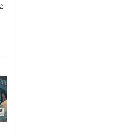
合
到
注
品