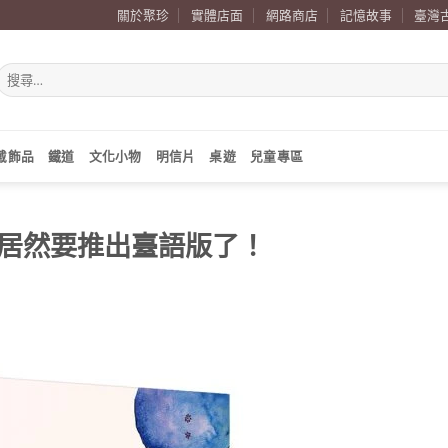
關於聚珍
實體店面
網路商店
記憶故事
臺灣
搜
尋
關
鍵
字:
戴飾品
鐵道
文化小物
明信片
桌遊
兒童專區
居然要推出臺語版了！