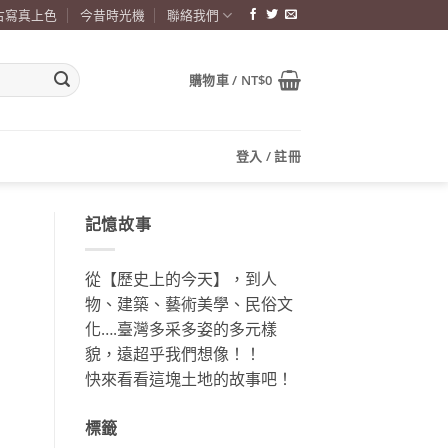
古寫真上色
今昔時光機
聯絡我們
購物車 /
NT$
0
登入 / 註冊
記憶故事
從【歷史上的今天】，到人
物、建築、藝術美學、民俗文
化….臺灣多采多姿的多元樣
貌，遠超乎我們想像！！
快來看看這塊土地的故事吧！
標籤