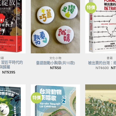
特價
加到
加到
關注
關注
商品
商品
書籍
文化小物
書籍
：習近平時代的
臺語鼓勵小胸章(共10款)
被出賣的台灣：
與歸屬
原
NT$
50
NT$
600
NT
始
原
目
NT$
395
價
始
前
格
價
價
NT
格：
格：
NT$500。
NT$395。
特價
加到
加到
關注
關注
商品
商品