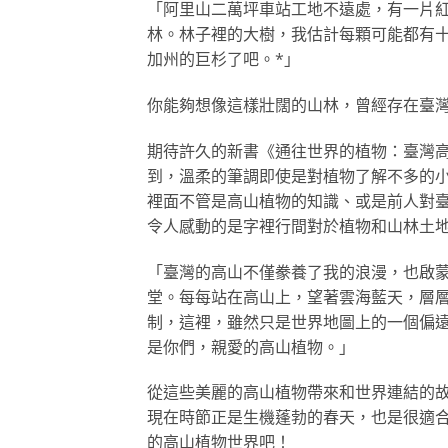
「阿里山二萬坪車站工地不遠處，有一片
林。林子裡的大樹，我估計每顆可能都有
加州的巨杉了吧。*」
你能夠想像這樣壯闊的山林，曾經存在臺
期待許久的新書《通往世界的植物：臺灣
到，溫柔的筆調即使是對植物了解不多的
裡面不管是高山植物的知識、或是前人對
令人感動的是字裡行間對於植物和山林土
「臺灣的高山不僅豢養了我的浪漫，也啟
堂。每每站在高山上，望著雲海藍天，層
制，這裡，雖然只是世界地圖上的一個偏
是你們，親愛的高山植物。」
從這些美麗的高山植物帶來和世界連結的
現在時節正是生機蓬勃的春天，也是很適
的高山植物世界吧！