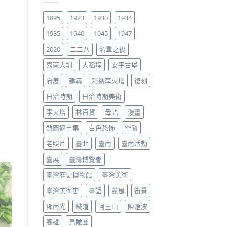
1895
1923
1930
1934
1935
1940
1945
1947
2020
二二八
名單之後
嘉南大圳
大稻埕
安平古堡
府展
建築
彩繪李火增
復刻
日治時期
日治時期美術
李火增
林百貨
母語
漫畫
熱蘭遮市集
白色恐怖
空襲
老照片
臺北
臺南
臺南活動
臺展
臺灣博覽會
臺灣歷史博物館
臺灣美術
臺灣美術史
臺語
薰風
街景
鄧南光
鐵道
阿里山
陳澄波
高雄
鳥瞰圖