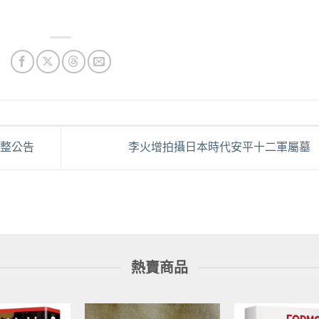
前
價
格：
60。
NT$410。
調整公告
李火增拍攝日本時代安平十二軍屬墓
熱賣商品