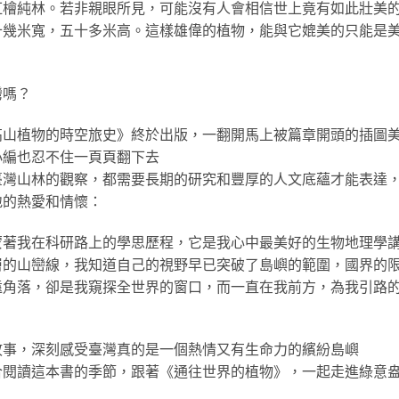
紅檜純林。若非親眼所見，可能沒有人會相信世上竟有如此壯美
十幾米寬，五十多米高。這樣雄偉的植物，能與它媲美的只能是
灣嗎？
高山植物的時空旅史》終於出版，一翻開馬上被篇章開頭的插圖
小編也忍不住一頁頁翻下去
臺灣山林的觀察，都需要長期的研究和豐厚的人文底蘊才能表達
地的熱愛和情懷：
蒙著我在科研路上的學思歷程，它是我心中最美好的生物地理學
層的山巒線，我知道自己的視野早已突破了島嶼的範圍，國界的
遠角落，卻是我窺探全世界的窗口，而一直在我前方，為我引路
故事，深刻感受臺灣真的是一個熱情又有生命力的繽紛島嶼
合閱讀這本書的季節，跟著《通往世界的植物》，一起走進綠意