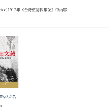
 Price)1912年《台灣植物採集記》中內容
加到
關注
商品
植物大命名
目
0