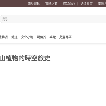
關於聚珍
實體店面
網路商店
記憶故事
臺灣
搜
尋
關
鍵
字:
戴飾品
鐵道
文化小物
明信片
桌遊
兒童專區
山植物的時空旅史