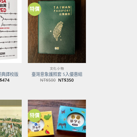
特價
加到
加到
關注
關注
商品
商品
文化小物
經典譯校版
臺灣意象護照套 5入優惠組
目
原
目
$
474
NT$
500
NT$
350
前
始
前
價
價
價
：
格：
格：
格：
$600。
NT$474。
NT$500。
NT$350。
特價
加到
加到
關注
關注
商品
商品