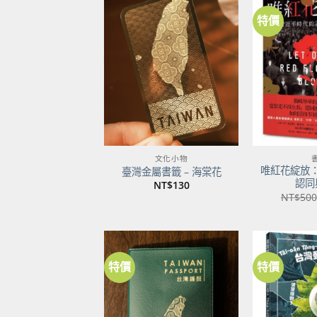
特價
加到
關注
商品
文化小物
唯紅花綻放
臺灣金屬書籤 – 海棠花
認同
NT$
130
NT$
500
特價
特價
加到
關注
商品