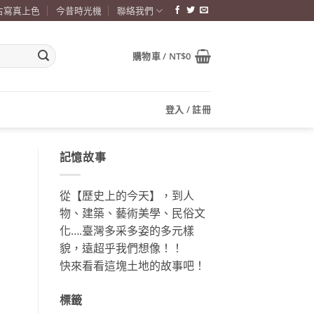
古寫真上色
今昔時光機
聯絡我們
購物車 /
NT$
0
登入 / 註冊
記憶故事
從【歷史上的今天】，到人
物、建築、藝術美學、民俗文
化….臺灣多采多姿的多元樣
貌，遠超乎我們想像！！
快來看看這塊土地的故事吧！
標籤