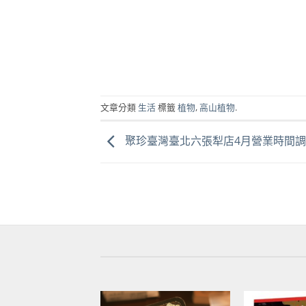
始
前
始
價
價
價
格：
格：
格：
NT$580。
NT$458。
NT$4
文章分類
生活
標籤
植物
,
高山植物
.
聚珍臺灣臺北六張犁店4月營業時間