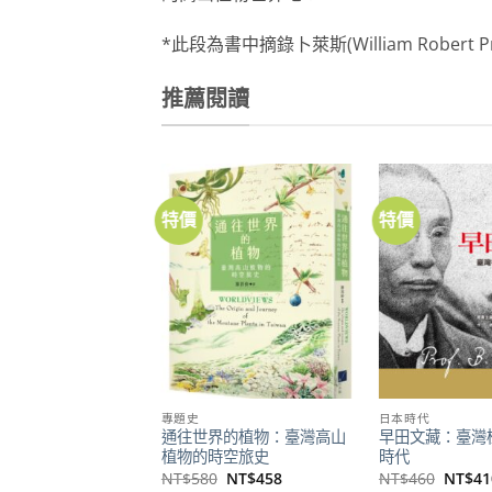
*此段為書中摘錄卜萊斯(William Robert
推薦閱讀
特價
特價
加到
關注
商品
專題史
日本時代
通往世界的植物：臺灣高山
早田文藏：臺灣
植物的時空旅史
時代
原
目
原
NT$
580
NT$
458
NT$
460
NT$
41