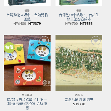
書籍
書籍
台灣動物來唱名：台語動物
台灣動物來唱歌2：台語生
圖鑑
態童謠影音繪本
原
目
原
目
NT$
480
NT$
379
NT$
700
NT$
553
始
前
始
前
價
價
價
價
格：
格：
格：
格：
NT$480。
NT$379。
NT$700。
NT$553。
特價
加到
加到
關注
關注
商品
商品
兒童專區
地圖布
佮/教我講台語單字卡 第一
臺灣鳥瞰圖 地圖布
輯+動物篇+點心篇 合購優
NT$
770
惠