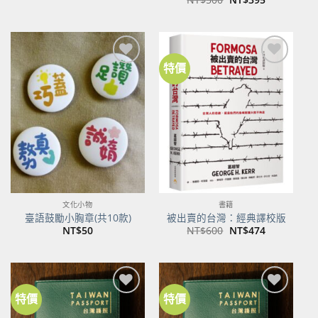
始
前
價
價
格：
格：
NT$500。
NT$395。
特價
加到
加到
關注
關注
商品
商品
文化小物
書籍
臺語鼓勵小胸章(共10款)
被出賣的台灣：經典譯校版
原
目
NT$
50
NT$
600
NT$
474
始
前
價
價
格：
格：
NT$600。
NT$474。
特價
特價
加到
加到