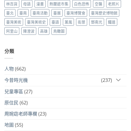
林百貨
母語
漫畫
熱蘭遮市集
白色恐怖
空襲
老照片
臺北
臺南
臺南活動
臺展
臺灣博覽會
臺灣歷史博物館
臺灣美術
臺灣美術史
臺語
薰風
街景
鄧南光
鐵道
阿里山
陳澄波
高雄
鳥瞰圖
分類
人物
(662)
今昔時光機
(237)
兒童專區
(27)
原住民
(62)
周婉窈老師專欄
(23)
地圖
(55)