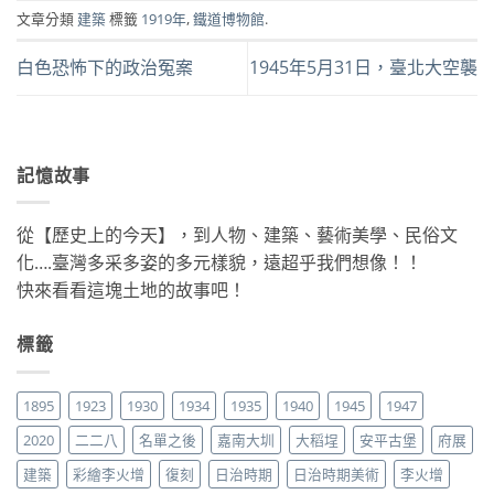
文章分類
建築
標籤
1919年
,
鐵道博物館
.
白色恐怖下的政治冤案
1945年5月31日，臺北大空襲
記憶故事
從【歷史上的今天】，到人物、建築、藝術美學、民俗文
化….臺灣多采多姿的多元樣貌，遠超乎我們想像！！
快來看看這塊土地的故事吧！
標籤
1895
1923
1930
1934
1935
1940
1945
1947
2020
二二八
名單之後
嘉南大圳
大稻埕
安平古堡
府展
建築
彩繪李火增
復刻
日治時期
日治時期美術
李火增