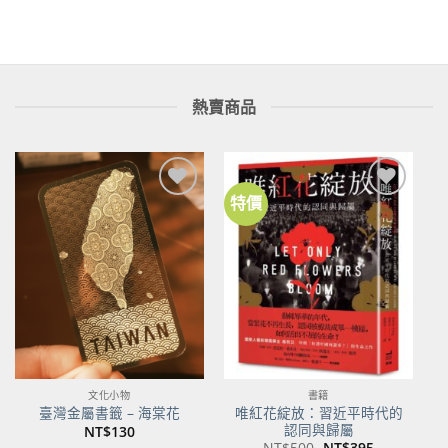
熱賣商品
特價
加到
加到
關注
關注
商品
商品
文化小物
書籍
唯紅花綻放：習近平時代的
臺灣金屬書籤 – 海棠花
認同與歸屬
NT$
130
原
目
NT$
500
NT$
395