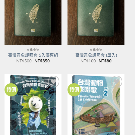
關注
關注
商品
商品
文化小物
文化小物
臺灣意象護照套 5入優惠組
臺灣意象護照套 (單入)
原
目
原
目
NT$
500
NT$
350
NT$
100
NT$
80
始
前
始
前
價
價
價
價
格：
格：
格：
格：
NT$500。
NT$350。
NT$100。
NT$80。
特價
特價
加到
加到
關注
關注
商品
商品