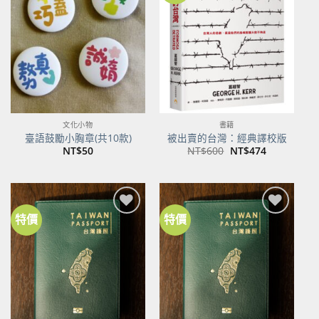
關注
關注
商品
商品
文化小物
書籍
臺語鼓勵小胸章(共10款)
被出賣的台灣：經典譯校版
原
目
NT$
50
NT$
600
NT$
474
始
前
價
價
格：
格：
NT$600。
NT$474。
特價
特價
加到
加到
關注
關注
商品
商品