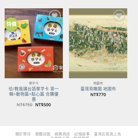
價
價
價
價
格：
格：
格：
格：
NT$480。
NT$379。
NT$700。
NT$553。
特價
加到
加到
關注
關注
商品
商品
單字卡
地圖布
佮/教我講台語單字卡 第一
臺灣鳥瞰圖 地圖布
輯+動物篇+點心篇 合購優
NT$
770
惠
原
目
NT$
750
NT$
500
始
前
價
價
格：
格：
NT$750。
NT$500。
關於聚珍
實體店面
網路商店
記憶故事
臺灣古寫真上色