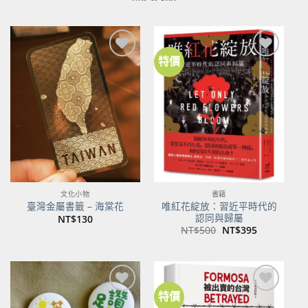
特價
加到
加到
關注
關注
商品
商品
文化小物
書籍
唯紅花綻放：習近平時代的
臺灣金屬書籤 – 海棠花
認同與歸屬
NT$
130
原
目
NT$
500
NT$
395
始
前
價
價
格：
格：
NT$500。
NT$395。
特價
加到
加到