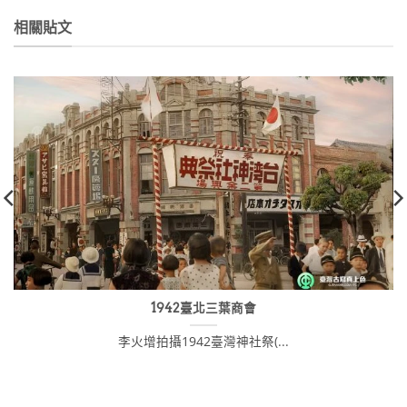
NT$480。
NT$431。
相關貼文
1942臺北三葉商會
李火增拍攝1942臺灣神社祭(...