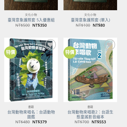
文化小物
文化小物
臺灣意象護照套 5入優惠組
臺灣意象護照套 (單入)
原
目
原
目
NT$
500
NT$
350
NT$
100
NT$
80
始
前
始
前
價
價
價
價
格：
格：
格：
格：
NT$500。
NT$350。
NT$100。
NT$80。
特價
特價
加到
加到
關注
關注
商品
商品
書籍
書籍
台灣動物來唱名：台語動物
台灣動物來唱歌2：台語生
圖鑑
態童謠影音繪本
原
目
原
目
NT$
480
NT$
379
NT$
700
NT$
553
始
前
始
前