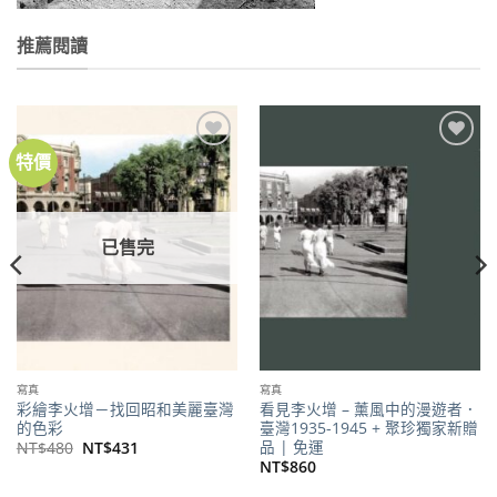
推薦閱讀
特價
加到
加到
關注
關注
商品
商品
已售完
寫真
寫真
彩繪李火增－找回昭和美麗臺灣
看見李火增 – 薰風中的漫遊者．
的色彩
臺灣1935-1945 + 聚珍獨家新贈
品 | 免運
原
目
NT$
480
NT$
431
始
前
NT$
860
價
價
格：
格：