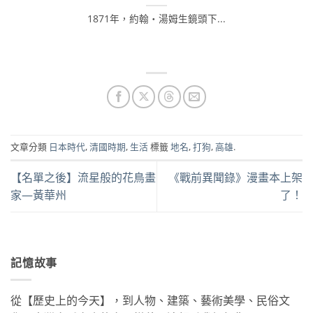
1871年，約翰・湯姆生鏡頭下...
文章分類
日本時代
,
清國時期
,
生活
標籤
地名
,
打狗
,
高雄
.
【名單之後】流星般的花鳥畫
《戰前異聞錄》漫畫本上架
家—黃華州
了！
記憶故事
從【歷史上的今天】，到人物、建築、藝術美學、民俗文