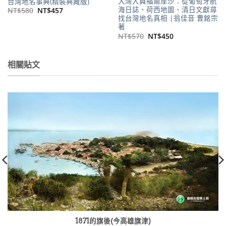
大灣大員福爾摩沙：從葡萄牙航
台灣地名事典(精裝典藏版)
海日誌、荷西地圖、清日文獻尋
原
目
NT$
580
NT$
457
始
前
找台灣地名真相 |翁佳音 曹銘宗
價
價
著
格：
格：
原
目
NT$
570
NT$
450
NT$580。
NT$457。
始
前
價
價
格：
格：
NT$570。
NT$450。
相關貼文
1871的旗後(今高雄旗津)