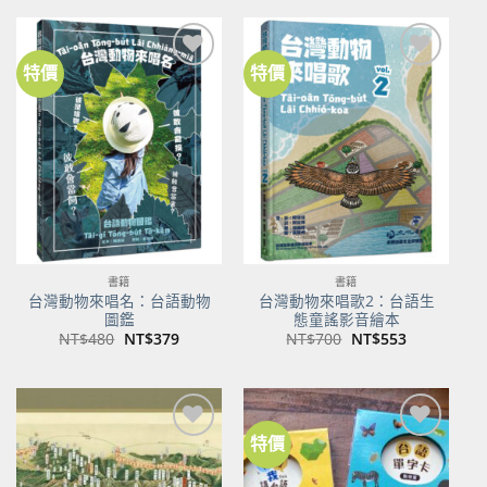
格：
格：
格：
格：
NT$500。
NT$350。
NT$100。
NT$80。
特價
特價
加到
加到
關注
關注
商品
商品
書籍
書籍
台灣動物來唱名：台語動物
台灣動物來唱歌2：台語生
圖鑑
態童謠影音繪本
原
目
原
目
NT$
480
NT$
379
NT$
700
NT$
553
始
前
始
前
價
價
價
價
格：
格：
格：
格：
NT$480。
NT$379。
NT$700。
NT$553。
特價
加到
加到
關注
關注