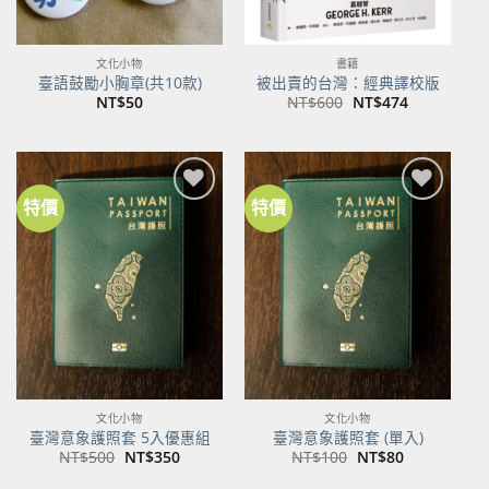
文化小物
書籍
臺語鼓勵小胸章(共10款)
被出賣的台灣：經典譯校版
原
目
NT$
50
NT$
600
NT$
474
始
前
價
價
格：
格：
NT$600。
NT$474。
特價
特價
加到
加到
關注
關注
商品
商品
文化小物
文化小物
臺灣意象護照套 5入優惠組
臺灣意象護照套 (單入)
原
目
原
目
NT$
500
NT$
350
NT$
100
NT$
80
始
前
始
前
價
價
價
價