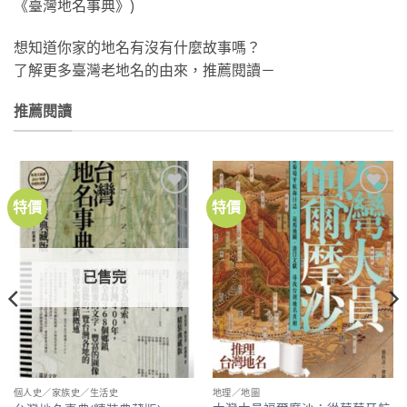
《臺灣地名事典》)
想知道你家的地名有沒有什麼故事嗎？
了解更多臺灣老地名的由來，推薦閱讀－
推薦閱讀
特價
特價
加到
加到
關注
關注
商品
商品
已售完
個人史／家族史／生活史
地理／地圖