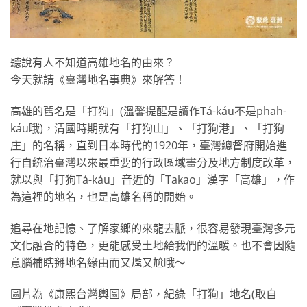
聽說有人不知道高雄地名的由來？
今天就請《臺灣地名事典》來解答！
高雄的舊名是「打狗」(溫馨提醒是讀作Tá-káu不是phah-
káu哦)，清國時期就有「打狗山」、「打狗港」、「打狗
庄」的名稱，直到日本時代的1920年，臺灣總督府開始進
行自統治臺灣以來最重要的行政區域畫分及地方制度改革，
就以與「打狗Tá-káu」音近的「Takao」漢字「高雄」，作
為這裡的地名，也是高雄名稱的開始。
追尋在地記憶、了解家鄉的來龍去脈，很容易發現臺灣多元
文化融合的特色，更能感受土地給我們的溫暖。也不會因隨
意腦補瞎掰地名緣由而又尷又尬哦～
圖片為《康熙台灣輿圖》局部，紀錄「打狗」地名(取自