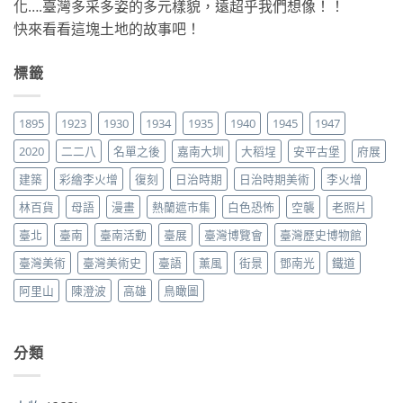
化….臺灣多采多姿的多元樣貌，遠超乎我們想像！！
快來看看這塊土地的故事吧！
標籤
1895
1923
1930
1934
1935
1940
1945
1947
2020
二二八
名單之後
嘉南大圳
大稻埕
安平古堡
府展
建築
彩繪李火增
復刻
日治時期
日治時期美術
李火增
林百貨
母語
漫畫
熱蘭遮市集
白色恐怖
空襲
老照片
臺北
臺南
臺南活動
臺展
臺灣博覽會
臺灣歷史博物館
臺灣美術
臺灣美術史
臺語
薰風
街景
鄧南光
鐵道
阿里山
陳澄波
高雄
鳥瞰圖
分類