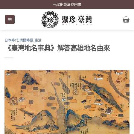
Skip
一起把臺灣找回來
to
content
日本時代
,
清國時期
,
生活
《臺灣地名事典》解答高雄地名由來