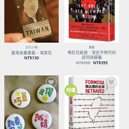
關注
關注
商品
商品
文化小物
書籍
唯紅花綻放：習近平時代的
臺灣金屬書籤 – 海棠花
認同與歸屬
NT$
130
原
目
NT$
500
NT$
395
始
前
價
價
格：
格：
NT$500。
NT$395。
特價
加到
加到
關注
關注
商品
商品