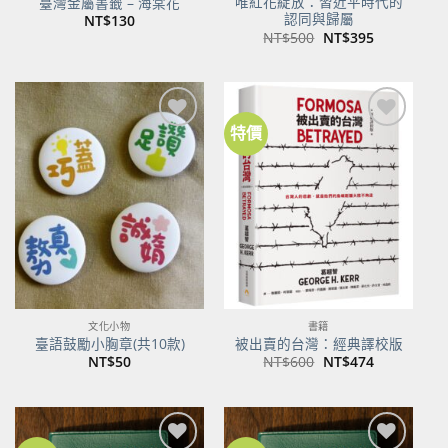
唯紅花綻放：習近平時代的
臺灣金屬書籤 – 海棠花
認同與歸屬
NT$
130
原
目
NT$
500
NT$
395
始
前
價
價
格：
格：
NT$500。
NT$395。
特價
加到
加到
關注
關注
商品
商品
文化小物
書籍
臺語鼓勵小胸章(共10款)
被出賣的台灣：經典譯校版
原
目
NT$
50
NT$
600
NT$
474
始
前
價
價
格：
格：
NT$600。
NT$474。