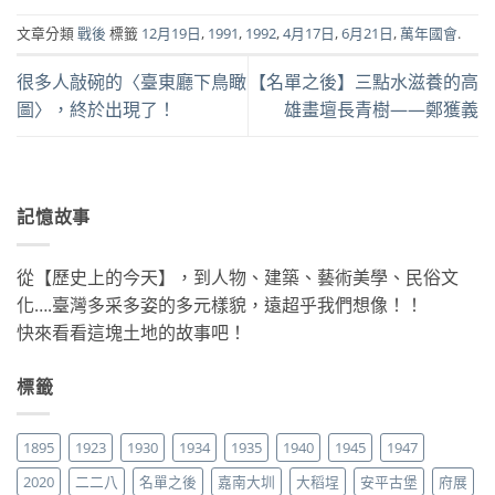
文章分類
戰後
標籤
12月19日
,
1991
,
1992
,
4月17日
,
6月21日
,
萬年國會
.
很多人敲碗的〈臺東廳下鳥瞰
【名單之後】三點水滋養的高
圖〉，終於出現了！
雄畫壇長青樹——鄭獲義
記憶故事
從【歷史上的今天】，到人物、建築、藝術美學、民俗文
化….臺灣多采多姿的多元樣貌，遠超乎我們想像！！
快來看看這塊土地的故事吧！
標籤
1895
1923
1930
1934
1935
1940
1945
1947
2020
二二八
名單之後
嘉南大圳
大稻埕
安平古堡
府展