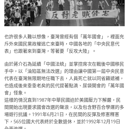
也許很多人難以想像，臺灣曾經有個「萬年國會」，裡面充
斥外來國民黨政權逃亡來臺時，中國各地的「中央民意代
表」也跟著來到臺灣，等著要「反攻大陸」。
由於蔣介石為延續「中國法統」並掌控席次在戰後中國移民
手中，以「淪陷區無法改選」的理由讓中國第一屆中央民意
代表在臺灣無限期地任職下去，人員死亡就以同省籍遞補，
也造成後來垂垂老矣的民代提著點滴、尿袋開會的「萬年國
會」怪象。
這樣的情況直到1987年中華民國迫於美國壓力下解嚴，民
間開始出現要求國會改選的聲浪，以及包含野百合學運的多
場遊行抗議。1991年6月21日，在民間的反彈及修憲釋憲
下，565位國大代表終於全數退休，並於1992年12月19日
全面改選。