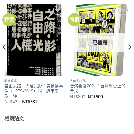
特價
特價
加到
加到
關注
關注
商品
商品
已售完
戰後命運
大航海時代
自由之路．人權光影：美麗島事
台灣獨曆2021：台灣歷史上的
件（1979-2019）四十週年影
今天
像．詩
原
目
NT$
800
NT$
500
始
前
原
目
NT$
420
NT$
331
價
價
始
前
格：
格：
價
價
NT$800。
NT$500。
格：
格：
NT$420。
NT$331。
相關貼文