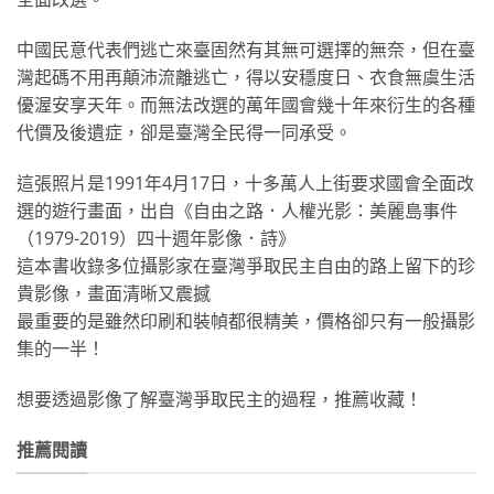
中國民意代表們逃亡來臺固然有其無可選擇的無奈，但在臺
灣起碼不用再顛沛流離逃亡，得以安穩度日、衣食無虞生活
優渥安享天年。而無法改選的萬年國會幾十年來衍生的各種
代價及後遺症，卻是臺灣全民得一同承受。
這張照片是1991年4月17日，十多萬人上街要求國會全面改
選的遊行畫面，出自《自由之路．人權光影：美麗島事件
（1979-2019）四十週年影像．詩》
這本書收錄多位攝影家在臺灣爭取民主自由的路上留下的珍
貴影像，畫面清晰又震撼
最重要的是雖然印刷和裝幀都很精美，價格卻只有一般攝影
集的一半！
想要透過影像了解臺灣爭取民主的過程，推薦收藏！
推薦閱讀