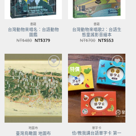
書籍
書籍
台灣動物來唱名：台語動物
台灣動物來唱歌2：台語生
圖鑑
態童謠影音繪本
原
目
原
目
NT$
480
NT$
379
NT$
700
NT$
553
始
前
始
前
價
價
價
價
格：
格：
格：
格：
NT$480。
NT$379。
NT$700。
NT$553。
特價
加到
加到
關注
關注
商品
商品
地圖布
單字卡
佮/教我講台語單字卡 第一
臺灣鳥瞰圖 地圖布