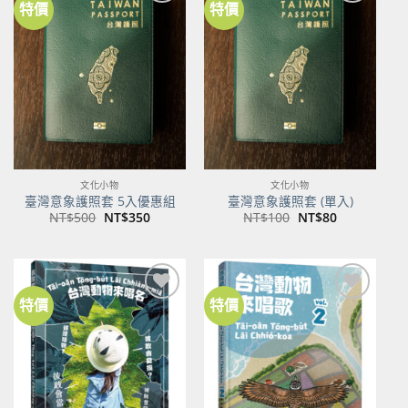
特價
特價
加到
加到
關注
關注
商品
商品
文化小物
文化小物
臺灣意象護照套 5入優惠組
臺灣意象護照套 (單入)
原
目
原
目
NT$
500
NT$
350
NT$
100
NT$
80
始
前
始
前
價
價
價
價
格：
格：
格：
格：
NT$500。
NT$350。
NT$100。
NT$80。
特價
特價
加到
加到
關注
關注
商品
商品