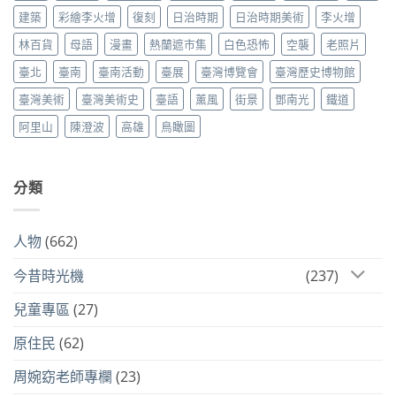
建築
彩繪李火增
復刻
日治時期
日治時期美術
李火增
林百貨
母語
漫畫
熱蘭遮市集
白色恐怖
空襲
老照片
臺北
臺南
臺南活動
臺展
臺灣博覽會
臺灣歷史博物館
臺灣美術
臺灣美術史
臺語
薰風
街景
鄧南光
鐵道
阿里山
陳澄波
高雄
鳥瞰圖
分類
人物
(662)
今昔時光機
(237)
兒童專區
(27)
原住民
(62)
周婉窈老師專欄
(23)