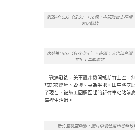
劉啟祥1933〈紅衣〉。來源：中研院台史所檔
案館網站
席德進1962〈紅衣少年〉。來源：文化部台灣
文化工具箱網站
二戰爆發後，美軍轟炸機開抵新竹上空，
旅館被燃燒、毀壞、夷為平地。田中濱次
了現在，被施工圍欄圍起的新竹車站站前
這裡生活過。
新竹空襲空照圖，圖片中濃煙處即是新竹