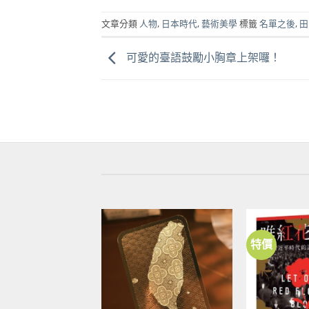
文章分類
人物
,
日本時代
,
藝術美學
標籤
名單之後
,
田
可愛的臺語鼓勵小胸章上架囉！
特價
加到
關注
商品