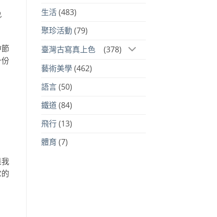
生活
(483)
,
聚珍活動
(79)
中節
臺灣古寫真上色
(378)
身份
藝術美學
(462)
語言
(50)
鐵道
(84)
飛行
(13)
體育
(7)
果我
它的