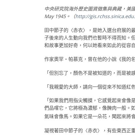
中央研究院海外歷史圖資徵集與典藏，美國空軍
May 1945。（
http://gis.rchss.sinica.ed
田中節子的〈赤衣〉，是她入選台府展的
子後來的人生動向我們也暫時不得而知。
和故事更加好奇，何以她看來如此的從容
作家奧罕・帕慕克，曾在他的小說《我的
「但別忘了，顏色不是被知道的，而是被
「我親愛的大師，請向一個從來不知道紅
「如果我們用指尖觸摸，它感覺起來會像
們品嚐它，它將極為濃郁，像醃肉一般。
氣味會像馬。如果它是一朵花，聞起來將
凝視著田中節子的〈赤衣〉，有些東西正