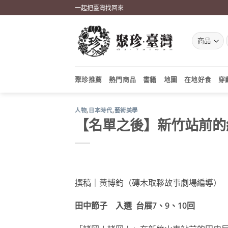
Skip
一起把臺灣找回來
to
content
聚珍推薦
熱門商品
書籍
地圖
在地好食
穿
人物
,
日本時代
,
藝術美學
【名單之後】新竹站前的
撰稿｜黃博鈞（磚木取夥故事劇場編導）
田中節子 入選 台展7、9、10回