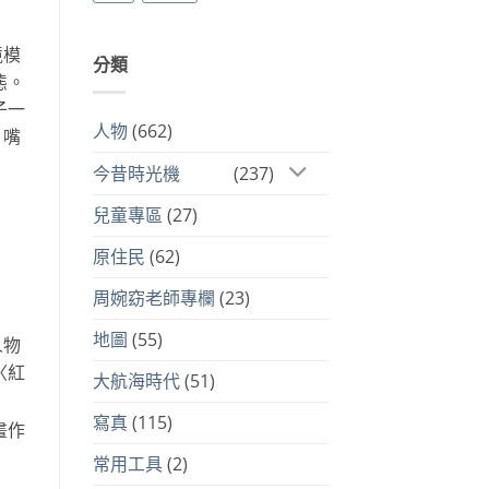
境模
分類
態。
子一
人物
(662)
，嘴
今昔時光機
(237)
兒童專區
(27)
原住民
(62)
周婉窈老師專欄
(23)
地圖
(55)
人物
〈紅
大航海時代
(51)
了
寫真
(115)
畫作
常用工具
(2)