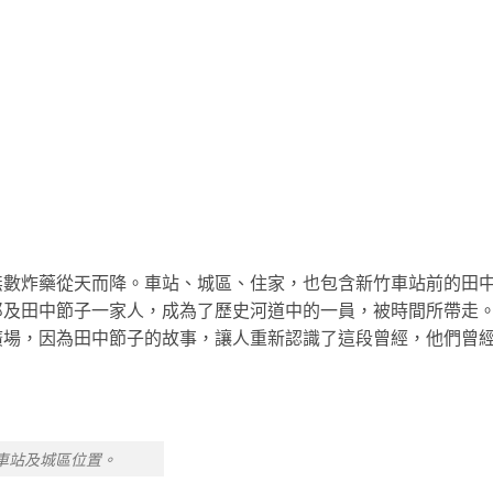
無數炸藥從天而降。車站、城區、住家，也包含新竹車站前的田
郎及田中節子一家人，成為了歷史河道中的一員，被時間所帶走
廣場，因為田中節子的故事，讓人重新認識了這段曾經，他們曾
車站及城區位置。