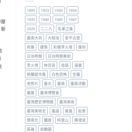
贖
1895
1923
1930
1934
1935
1940
1945
1947
中屋
了新
2020
二二八
名單之後
嘉南大圳
大稻埕
安平古堡
府展
建築
彩繪李火增
復刻
旅
日治時期
日治時期美術
酒
李火增
林百貨
母語
漫畫
旅
熱蘭遮市集
白色恐怖
空襲
老照片
臺北
臺南
臺南活動
臺展
臺灣博覽會
臺灣歷史博物館
臺灣美術
臺灣美術史
臺語
薰風
街景
鄧南光
鐵道
阿里山
陳澄波
高雄
鳥瞰圖