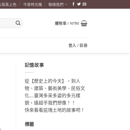
古寫真上色
今昔時光機
聯絡我們
購物車 /
NT$
0
登入 / 註冊
記憶故事
從【歷史上的今天】，到人
物、建築、藝術美學、民俗文
化….臺灣多采多姿的多元樣
貌，遠超乎我們想像！！
快來看看這塊土地的故事吧！
標籤