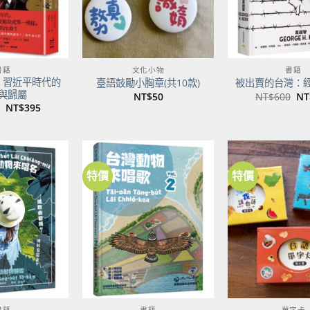
書籍
文化小物
書籍
：習近平時代的
臺語鼓勵小胸章(共10款)
被出賣的台灣：
與歸屬
原
NT$
50
NT$
600
NT
始
原
目
NT$
395
價
始
前
格
價
價
NT
格：
格：
NT$500。
NT$395。
特價
特價
加到
加到
關注
關注
商品
商品
書籍
書籍
單字卡