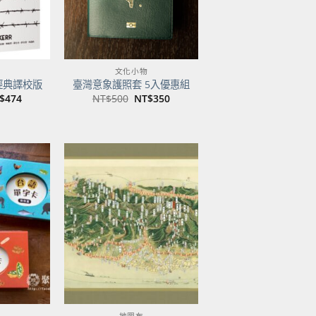
文化小物
經典譯校版
臺灣意象護照套 5入優惠組
目
原
目
$
474
NT$
500
NT$
350
前
始
前
價
價
價
：
格：
格：
格：
$600。
NT$474。
NT$500。
NT$350。
加到
加到
關注
關注
商品
商品
地圖布