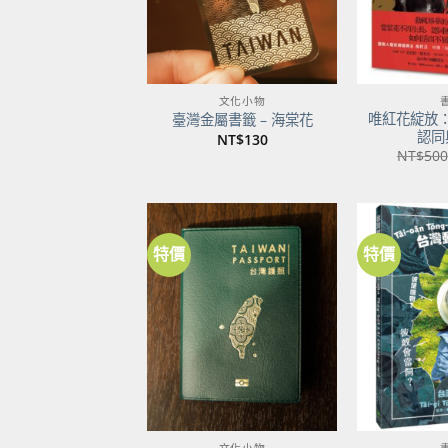
文化小物
唯紅花綻放
臺灣金屬書籤 – 海棠花
認同
NT$
130
NT$
500
特價
特價
加到
關注
商品
文化小物