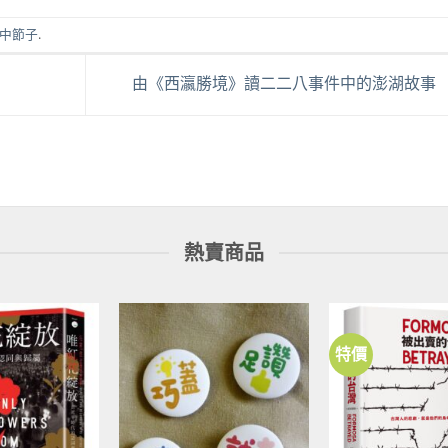
中節子
.
由《西瀛勝境》讀二二八事件中的澎湖故事
熱賣商品
特價
加到
加到
關注
關注
商品
商品