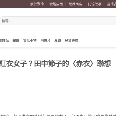
關於聚珍
實體店面
網路商店
記憶故事
臺灣
搜
尋
關
鍵
字:
戴飾品
鐵道
文化小物
明信片
桌遊
兒童專區
紅衣女子？田中節子的〈赤衣〉聯想