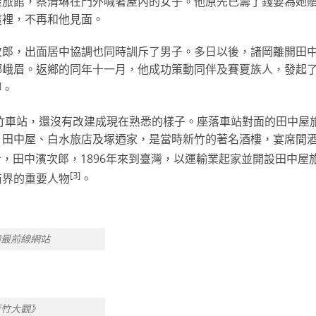
屋旅館，蔡清琳在門外喊著屋內的女子。他原先已籌了錢要為她
這裡，不再和他見面。
次郎，出面居中協調也同時訓斥了男子。多日以後，諸岡離開田
鄉峨眉。返鄉的同年十一月，他成功策動同伴及賽夏族人，發起
]
。
新竹車站，還沒有改建成現在熟悉的樣子。座落車站對面的田中屋
。田中屋、白水旅店及塚迺家，是當時新竹的著名酒樓，宴席間
，田中濱次郎，1896年來到臺灣，以運輸業起家並開設田中屋
[3]
商界的重要人物
。
讀最前線網站
新竹大觀》