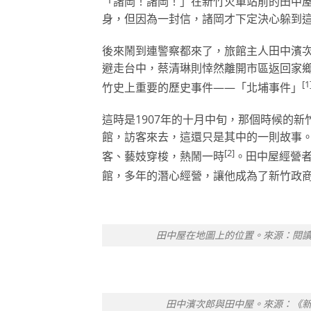
「諸岡！諸岡！」在新竹火車站前的田中
身，但因為一封信，諸岡才下定決心躲到
後來鬧到連警察都來了，旅館主人田中濱
避走台中，蔡清琳則悻然離開市區返回家
[1
竹史上重要的歷史事件——「北埔事件」
這時是1907年的十月中旬，那個時候的
館，訪客來去，這還只是其中的一則故事
[2]
客、藝妓穿梭，熱鬧一時
。田中屋經營者
館，多年的潛心經營，讓他成為了新竹政
田中屋在地圖上的位置。來源：閱
田中濱次郎與田中屋。來源：《