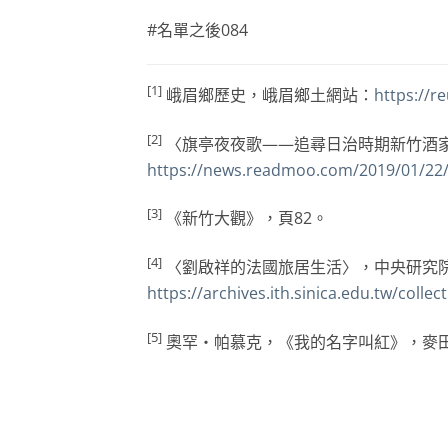
#名單之後084
[1]
峨眉鄉歷史，峨眉鄉土網站：
https://r
[2]
〈旗亭夜夜歌——追尋日治時期新竹酒
https://news.readmoo.com/2019/01/2
[3]
《新竹大觀》，頁82。
[4]
〈劉啟祥的法國旅居生活〉，中央研究
https://archives.ith.sinica.edu.tw/coll
[5]
奧罕・帕慕克，《我的名字叫紅》，麥田出