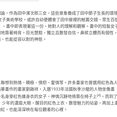
闊論，作為田中濱次郎三女，這些景象疊成了田中節子生長的環
京女子美術學校。或許自幼便體會了田中屋裡的觥籌交錯、眾生百
衣〉，畫中即表現著這一份，她對人的理解和觀察。畫中的短髮女
懶地靠著椅背。目光慧黠，獨立且散發自信。鼻樑立體而有個性
情，也能從容以對的神態。
人聯想到熱情、積極、憤怒、愛情等。許多畫家也曾選用紅色為
摹畫作的畫家劉啟祥，入選1933年法國秋季沙龍的人物坐像畫
[4]
一名身穿紅色連身衣的女子，神情沉靜地倚靠在椅子上
。而到
〉，少年的濃眉大眼，醒目的紅色上衣，散發魅力的站姿，再加上
的紅，也能深深映在每位觀者的心裡。