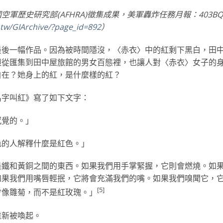
歷史研究部(AFHRA)徵集成果，美軍轟炸任務月報：403BQ
u.tw/GIArchive/?page_id=892
）
最後一幅作品。因為被時間隱沒，〈赤衣〉中的紅剩下黑白，田
但從匯集到田中屋旅館的男女百態裡，也讓人對〈赤衣〉女子的
自在？她身上的紅，是什麼樣的紅？
名字叫紅》寫了如下文字：
感覺的。」
色的人解釋什麼是紅色。」
是鐵和黃銅之間的東西。如果我們用手掌緊握，它則會燃燒。如
如果我們用嘴唇輕抿，它將會充滿我們的嘴。如果我們嗅聞它，
[5]
會像雛菊，而不是紅玫瑰。」
重新被喚起。