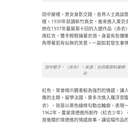
田中屋裡，男女身影交錯，各界人士高談
樣。1930年就讀新竹高女，後來進入東
她在1937年臺展第十回的入選作品〈赤
席紅衣，雙手輕輕擒著衣領，身姿有些慵
角帶著若有似無的笑意。一副如若發生事
田中節子，〈赤衣〉。來源：台府展資料庫網
站
紅色，常會暗示觀者較為強烈的情感，讓
像的主題。留學法國，曾多次進入羅浮宮臨
衣〉，就是以黑色線條勾勒出輪廓，表現
1962年，畫家席德進所創作〈紅衣少年
背後關於席德進的情感故事，讓這幅作品