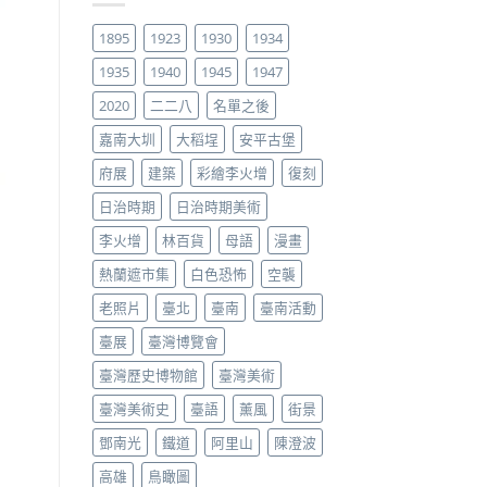
1895
1923
1930
1934
1935
1940
1945
1947
2020
二二八
名單之後
嘉南大圳
大稻埕
安平古堡
府展
建築
彩繪李火增
復刻
日治時期
日治時期美術
李火增
林百貨
母語
漫畫
熱蘭遮市集
白色恐怖
空襲
老照片
臺北
臺南
臺南活動
臺展
臺灣博覽會
臺灣歷史博物館
臺灣美術
臺灣美術史
臺語
薰風
街景
鄧南光
鐵道
阿里山
陳澄波
高雄
鳥瞰圖