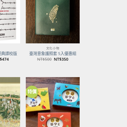
關注
關注
商品
商品
文化小物
經典譯校版
臺灣意象護照套 5入優惠組
目
原
目
$
474
NT$
500
NT$
350
前
始
前
價
價
價
：
格：
格：
格：
$600。
NT$474。
NT$500。
NT$350。
特價
加到
加到
關注
關注
商品
商品