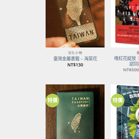
關注
商品
文化小物
唯紅花綻放
臺灣金屬書籤 – 海棠花
認同
NT$
130
NT$
500
特價
特價
加到
關注
商品