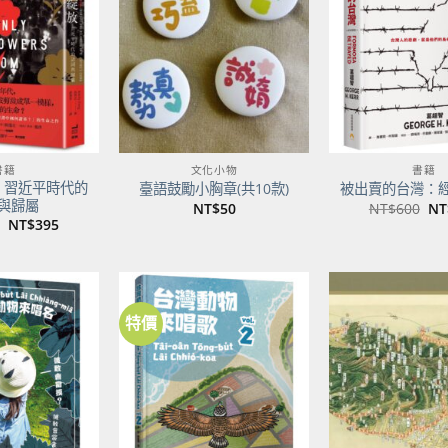
關注
關注
商品
商品
書籍
文化小物
書籍
：習近平時代的
臺語鼓勵小胸章(共10款)
被出賣的台灣：
與歸屬
原
NT$
50
NT$
600
NT
始
原
目
NT$
395
價
始
前
格
價
價
NT
格：
格：
NT$500。
NT$395。
特價
加到
加到
關注
關注
商品
商品