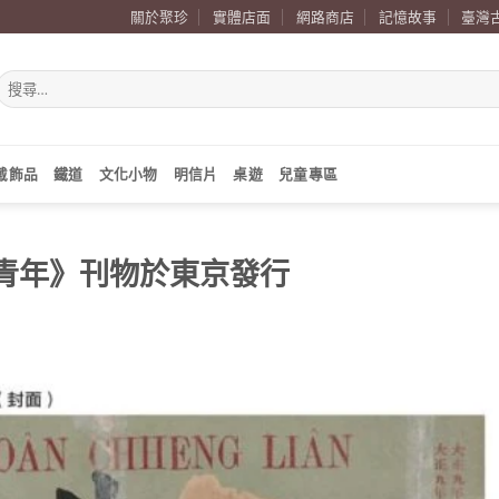
關於聚珍
實體店面
網路商店
記憶故事
臺灣
搜
尋
關
鍵
字:
戴飾品
鐵道
文化小物
明信片
桌遊
兒童專區
臺灣青年》刊物於東京發行