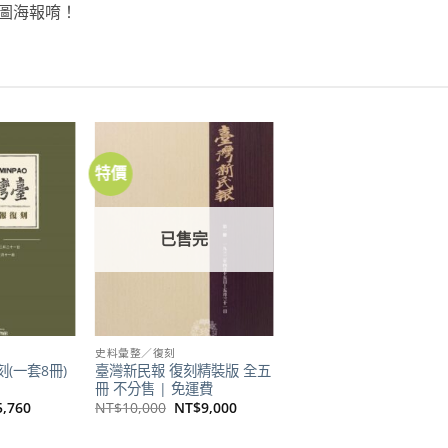
圖海報唷！
特價
加到
加到
關注
關注
商品
商品
已售完
史料彙整／復刻
(一套8冊)
臺灣新民報 復刻精裝版 全五
冊 不分售 | 免運費
目
原
目
5,760
NT$
10,000
NT$
9,000
前
始
前
價
價
價