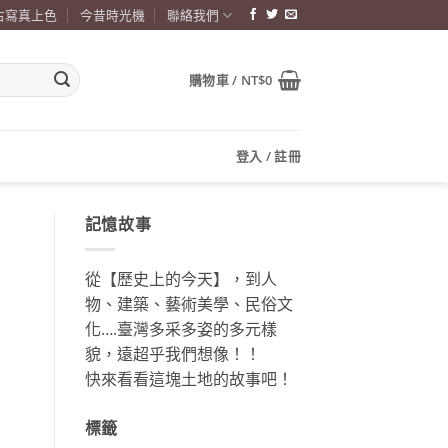
古寫真上色
今昔時光機
聯絡我們
購物車 /
NT$
0
登入 / 註冊
記憶故事
從【歷史上的今天】，到人
物、建築、藝術美學、民俗文
化….臺灣多采多姿的多元樣
貌，遠超乎我們想像！！
快來看看這塊土地的故事吧！
標籤