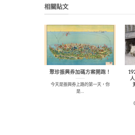
格：
格：
格：
NT$2,500。
NT$2,124。
NT$
相關貼文
聚珍振興券加碼方案開跑！
1
今天是振興券上路的第一天，你
是...