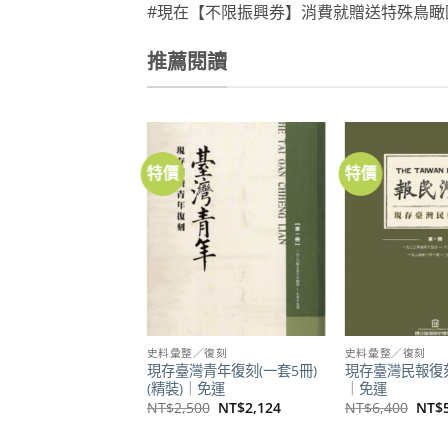
#現在【不限振興券】消費就贈送特殊鳥瞰
推薦閱讀
特價
特價
加到
關注
商品
史料彙整／復刻
史料彙整／復刻
現存臺灣青年復刻(一套5冊)
現存臺灣民報復刻
(精裝)｜免運
｜免運
原
目
原
NT$
2,500
NT$
2,124
NT$
6,400
NT$
始
前
始
價
價
價