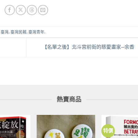
,
臺灣
,
臺灣民報
,
臺灣青年
.
【名單之後】北斗宮前街的慈愛畫家─余香
熱賣商品
特價
加到
加到