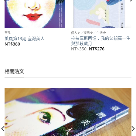
薰風
個人史／家族史／生活史
拉拉庫斯回憶：我的父親高一生
薰風第13期 臺灣美人
與那段歲月
NT$
380
原
目
NT$
350
NT$
276
始
前
價
價
格：
格：
NT$350。
NT$276。
000。
相關貼文