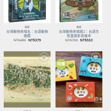
書籍
書籍
台灣動物來唱名：台語動物
台灣動物來唱歌2：台語生
圖鑑
態童謠影音繪本
原
目
原
目
NT$
480
NT$
379
NT$
700
NT$
553
始
前
始
前
價
價
價
價
格：
格：
格：
格：
NT$480。
NT$379。
NT$700。
NT$553。
特價
加到
加到
關注
關注
商品
商品