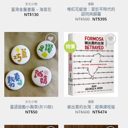
文化小物
書籍
唯紅花綻放：習近平時代的
臺灣金屬書籤 – 海棠花
認同與歸屬
NT$
130
原
目
NT$
500
NT$
395
始
前
價
價
格：
格：
NT$500。
NT$395。
特價
加到
加到
關注
關注
商品
商品
文化小物
書籍
臺語鼓勵小胸章(共10款)
被出賣的台灣：經典譯校版
原
目
NT$
50
NT$
600
NT$
474
始
前
價
價
格：
格：
NT$600。
NT$474。