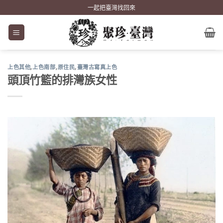
Skip
一起把臺灣找回來
to
content
上色其他
,
上色南部
,
原住民
,
臺灣古寫真上色
頭頂竹籃的排灣族女性