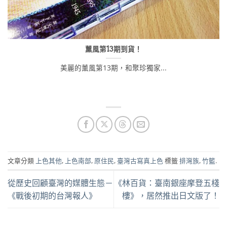
薰風第13期到貨！
美麗的薰風第13期，和聚珍獨家...
文章分類
上色其他
,
上色南部
,
原住民
,
臺灣古寫真上色
標籤
排灣族
,
竹籃
.
從歷史回顧臺灣的媒體生態－
《林百貨：臺南銀座摩登五棧
《戰後初期的台灣報人》
樓》，居然推出日文版了！