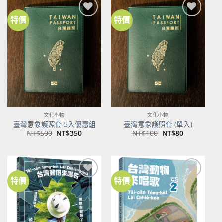
特價
特價
加到
加到
關注
關注
商品
商品
文化小物
文化小物
臺灣意象護照套 5入優惠組
臺灣意象護照套 (單入)
原
目
原
目
NT$
500
NT$
350
NT$
100
NT$
80
始
前
始
前
價
價
價
價
格：
格：
格：
格：
NT$500。
NT$350。
NT$100。
NT$80。
特價
特價
加到
加到
關注
關注
商品
商品