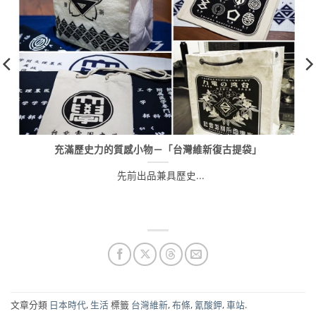
充滿歷史力的質感小物－「台灣維新復古提袋」
先前出品兼具歷史...
文章分類
日本時代
,
生活
標籤
台灣維新
,
布條
,
氰酸鉀
,
車站
.