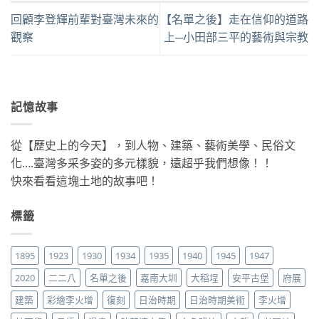
回顧李登輝前輩對臺灣未來的
【名單之後】走在信仰的道路
觀察
上─小田部三平的藝術與宗教
記憶故事
從【歷史上的今天】，到人物、建築、藝術美學、民俗文
化….臺灣多采多姿的多元樣貌，遠超乎我們想像！！
快來看看這塊土地的故事吧！
標籤
1895
1923
1930
1934
1935
1940
1945
1947
2020
二二八
名單之後
嘉南大圳
大稻埕
安平古堡
府展
建築
彩繪李火增
復刻
日治時期
日治時期美術
李火增