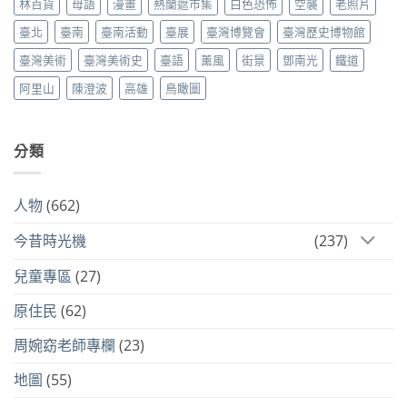
林百貨
母語
漫畫
熱蘭遮市集
白色恐怖
空襲
老照片
臺北
臺南
臺南活動
臺展
臺灣博覽會
臺灣歷史博物館
臺灣美術
臺灣美術史
臺語
薰風
街景
鄧南光
鐵道
阿里山
陳澄波
高雄
鳥瞰圖
分類
人物
(662)
今昔時光機
(237)
兒童專區
(27)
原住民
(62)
周婉窈老師專欄
(23)
地圖
(55)