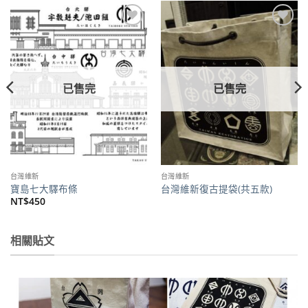
加到
加到
關注
關注
商品
商品
已售完
已售完
台灣維新
台灣維新
寶島七大驛布條
台灣維新復古提袋(共五款)
NT$
450
相關貼文