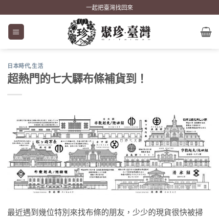
Skip
一起把臺灣找回來
to
content
日本時代
,
生活
超熱門的七大驛布條補貨到！
最近遇到幾位特別來找布條的朋友，少少的現貨很快被掃