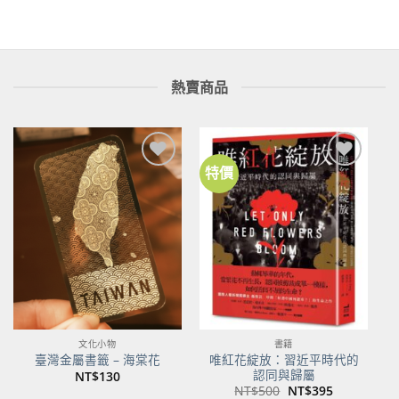
熱賣商品
特價
加到
加到
關注
關注
商品
商品
文化小物
書籍
唯紅花綻放：習近平時代的
臺灣金屬書籤 – 海棠花
認同與歸屬
NT$
130
原
目
NT$
500
NT$
395