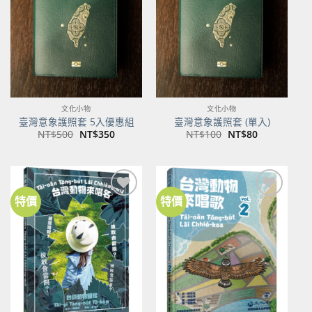
商品
商品
文化小物
文化小物
臺灣意象護照套 5入優惠組
臺灣意象護照套 (單入)
原
目
原
目
NT$
500
NT$
350
NT$
100
NT$
80
始
前
始
前
價
價
價
價
格：
格：
格：
格：
NT$500。
NT$350。
NT$100。
NT$80。
特價
特價
加到
加到
關注
關注
商品
商品