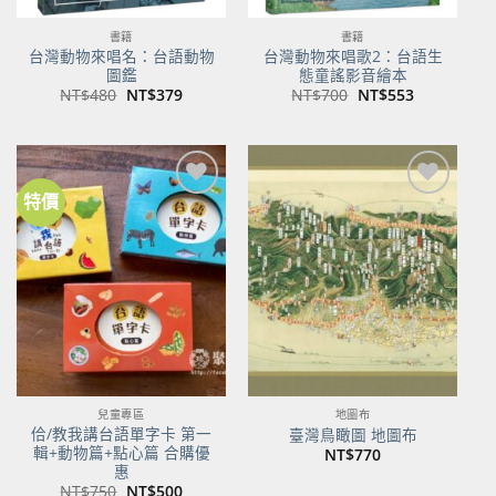
書籍
書籍
台灣動物來唱名：台語動物
台灣動物來唱歌2：台語生
圖鑑
態童謠影音繪本
原
目
原
目
NT$
480
NT$
379
NT$
700
NT$
553
始
前
始
前
價
價
價
價
格：
格：
格：
格：
NT$480。
NT$379。
NT$700。
NT$553。
特價
加到
加到
關注
關注
商品
商品
兒童專區
地圖布
佮/教我講台語單字卡 第一
臺灣鳥瞰圖 地圖布
輯+動物篇+點心篇 合購優
NT$
770
惠
原
目
NT$
750
NT$
500