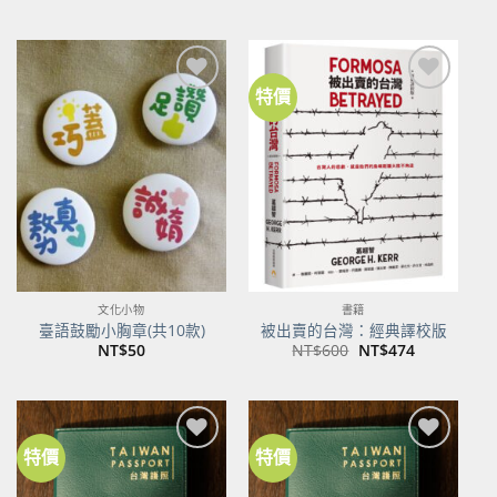
始
前
價
價
格：
格：
NT$500。
NT$395。
特價
加到
加到
關注
關注
商品
商品
文化小物
書籍
臺語鼓勵小胸章(共10款)
被出賣的台灣：經典譯校版
原
目
NT$
50
NT$
600
NT$
474
始
前
價
價
格：
格：
NT$600。
NT$474。
特價
特價
加到
加到
關注
關注