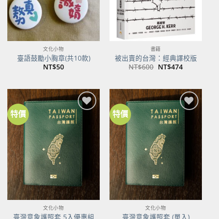
文化小物
書籍
臺語鼓勵小胸章(共10款)
被出賣的台灣：經典譯校版
原
目
NT$
50
NT$
600
NT$
474
始
前
價
價
格：
格：
NT$600。
NT$474。
特價
特價
加到
加到
關注
關注
商品
商品
文化小物
文化小物
臺灣意象護照套 5入優惠組
臺灣意象護照套 (單入)