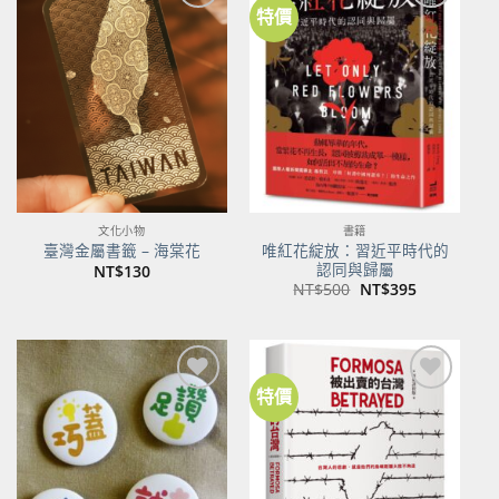
特價
加到
加到
關注
關注
商品
商品
文化小物
書籍
唯紅花綻放：習近平時代的
臺灣金屬書籤 – 海棠花
認同與歸屬
NT$
130
原
目
NT$
500
NT$
395
始
前
價
價
格：
格：
NT$500。
NT$395。
特價
加到
加到
關注
關注
商品
商品