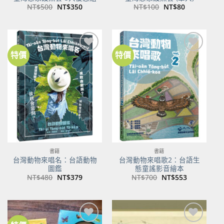
原
目
原
目
NT$
500
NT$
350
NT$
100
NT$
80
始
前
始
前
價
價
價
價
格：
格：
格：
格：
NT$500。
NT$350。
NT$100。
NT$80。
特價
特價
加到
加到
關注
關注
商品
商品
書籍
書籍
台灣動物來唱名：台語動物
台灣動物來唱歌2：台語生
圖鑑
態童謠影音繪本
原
目
原
目
NT$
480
NT$
379
NT$
700
NT$
553
始
前
始
前
價
價
價
價
格：
格：
格：
格：
NT$480。
NT$379。
NT$700。
NT$553。