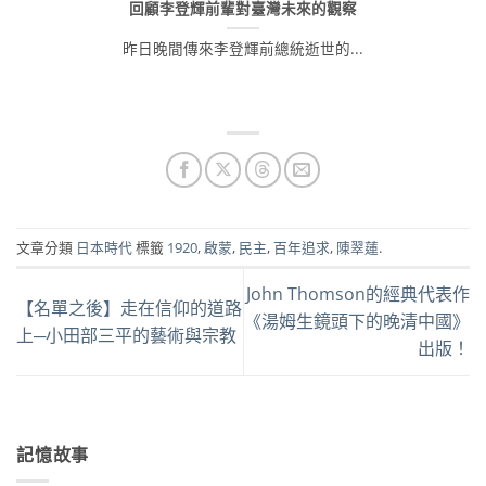
回顧李登輝前輩對臺灣未來的觀察
昨日晚間傳來李登輝前總統逝世的...
文章分類
日本時代
標籤
1920
,
啟蒙
,
民主
,
百年追求
,
陳翠蓮
.
John Thomson的經典代表作
【名單之後】走在信仰的道路
《湯姆生鏡頭下的晚清中國》
上─小田部三平的藝術與宗教
出版！
記憶故事