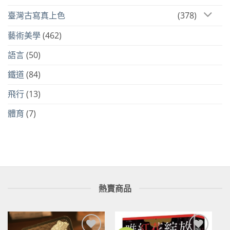
臺灣古寫真上色
(378)
藝術美學
(462)
語言
(50)
鐵道
(84)
飛行
(13)
體育
(7)
熱賣商品