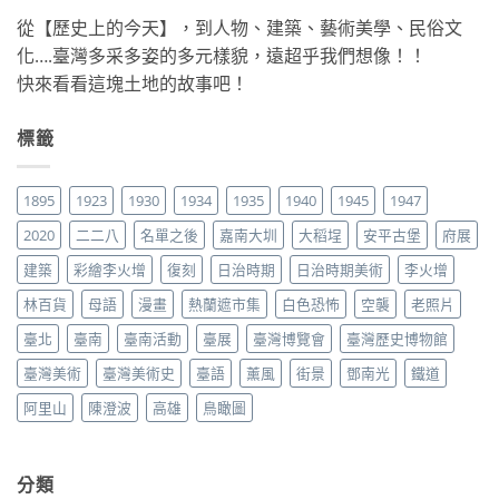
從【歷史上的今天】，到人物、建築、藝術美學、民俗文
化….臺灣多采多姿的多元樣貌，遠超乎我們想像！！
快來看看這塊土地的故事吧！
標籤
1895
1923
1930
1934
1935
1940
1945
1947
2020
二二八
名單之後
嘉南大圳
大稻埕
安平古堡
府展
建築
彩繪李火增
復刻
日治時期
日治時期美術
李火增
林百貨
母語
漫畫
熱蘭遮市集
白色恐怖
空襲
老照片
臺北
臺南
臺南活動
臺展
臺灣博覽會
臺灣歷史博物館
臺灣美術
臺灣美術史
臺語
薰風
街景
鄧南光
鐵道
阿里山
陳澄波
高雄
鳥瞰圖
分類