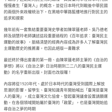
慢慢產生「臺灣人」的概念，並從日本時代到戰後中華民國
的兩個外來政權統治下，在黑暗中篳路藍縷地進行對民主的
追求和摸索
幾年前有一套集結重要臺灣史學者如陳翠蓮老師、吳乃德老
師及胡慧玲老師講述這段重要過程的《百年追求：臺灣民主
運動的故事》，脈絡清楚的經典內容成為許多人了解臺灣民
主運動歷史的推薦書，也因此絕版一書難求
最近終於傳出套書的第一冊、由陳翠蓮老師主筆的《自治的
夢想》將以《自治之夢: 日治時期到二二八的臺灣民主運
動》的名字重新出版，封面也改版囉！
內容將從1920年代、處於日本時代的臺灣受到國際上解放
思潮的影響，留學生、臺灣知識青年開始喊出「臺灣是臺灣
人的臺灣」，成立臺灣文化協會、發起臺灣議會設置請願運
動，在各個領域開始屬於臺灣的「啟蒙」，也是臺灣開始追
尋自治之夢的時期