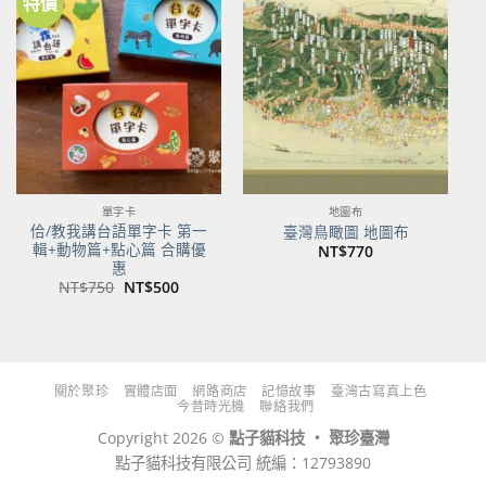
特價
加到
加到
關注
關注
商品
商品
單字卡
地圖布
佮/教我講台語單字卡 第一
臺灣鳥瞰圖 地圖布
輯+動物篇+點心篇 合購優
NT$
770
惠
原
目
NT$
750
NT$
500
始
前
價
價
格：
格：
NT$750。
NT$500。
關於聚珍
實體店面
網路商店
記憶故事
臺灣古寫真上色
今昔時光機
聯絡我們
Copyright 2026 ©
點子貓科技 ‧ 聚珍臺灣
點子貓科技有限公司 統編：12793890