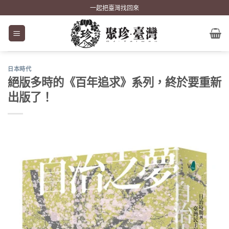
Skip
一起把臺灣找回來
to
content
日本時代
絕版多時的《百年追求》系列，終於要重新
出版了！