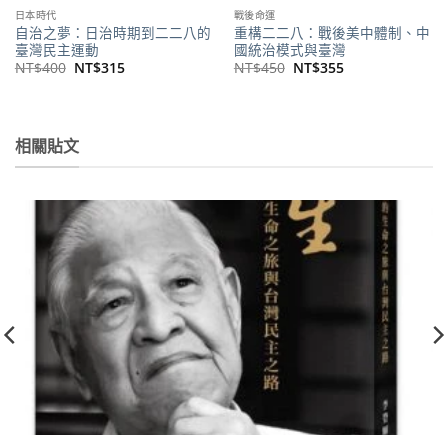
日本時代
戰後命運
自治之夢：日治時期到二二八的
重構二二八：戰後美中體制、中
臺灣民主運動
國統治模式與臺灣
原
目
原
目
NT$
400
NT$
315
NT$
450
NT$
355
始
前
始
前
價
價
價
價
格：
格：
格：
格：
NT$400。
NT$315。
NT$450。
NT$355。
相關貼文