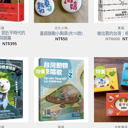
書籍
文化小物
書籍
：習近平時代的
臺語鼓勵小胸章(共10款)
被出賣的台灣：
與歸屬
原
NT$
50
NT$
600
NT
始
原
目
NT$
395
價
始
前
格
價
價
NT
格：
格：
NT$500。
NT$395。
特價
特價
加到
加到
關注
關注
商品
商品
書籍
書籍
兒童專區