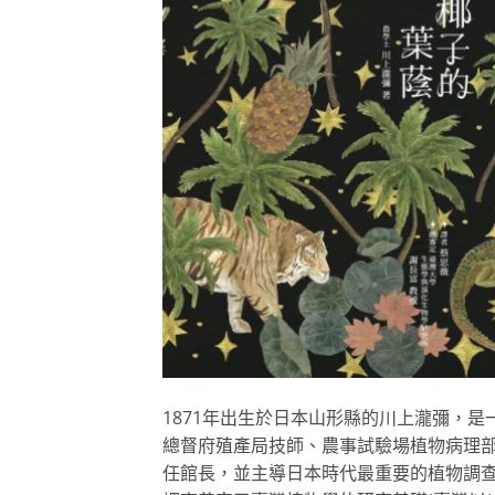
1871年出生於日本山形縣的川上瀧彌，是
總督府殖產局技師、農事試驗場植物病理
任館長，並主導日本時代最重要的植物調