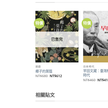
特價
特價
加到
關注
商品
已售完
旅遊
日本時代
早田文藏：臺灣
椰子的葉蔭
時代
原
目
NT$
680
NT$
612
始
前
原
NT$
460
NT$
41
價
價
始
格：
格：
價
NT$680。
NT$612。
格：
NT$4
相關貼文