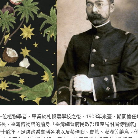
一位植物學者，畢業於札幌農學校之後，1903年來臺，期間擔任
部長、臺灣博物館的前身「臺灣總督府民政部殖產局附屬博物館
查十餘年，足跡踏遍臺灣各地以及彭佳嶼、蘭嶼、澎湖等離島。