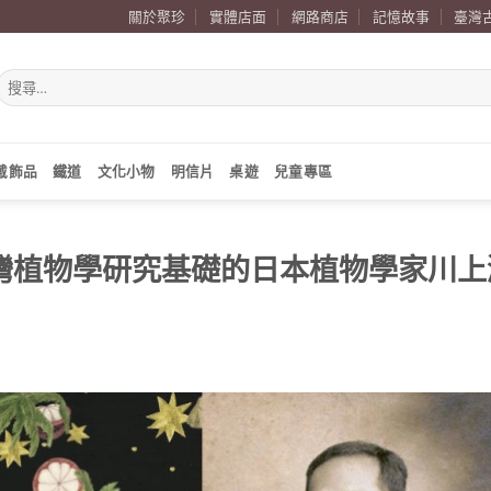
關於聚珍
實體店面
網路商店
記憶故事
臺灣
搜
尋
關
鍵
字:
戴飾品
鐵道
文化小物
明信片
桌遊
兒童專區
定臺灣植物學研究基礎的日本植物學家川上