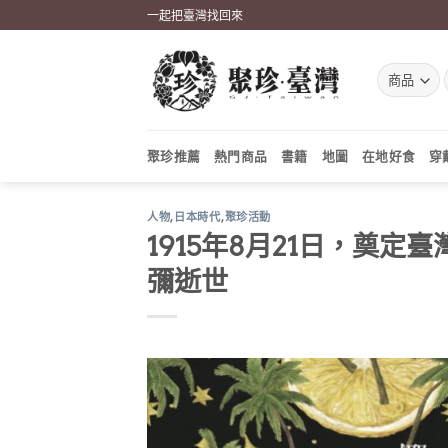
Skip
一起把臺灣找回來
to
content
聚珍推薦
熱門商品
書籍
地圖
在地好食
穿
人物
,
日本時代
,
聚珍活動
1915年8月21日，奠
彌逝世