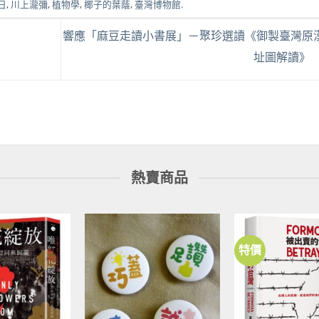
日
,
川上瀧彌
,
植物學
,
椰子的葉蔭
,
臺灣博物館
.
響應「麻豆走讀小書展」－聚珍選讀《御製臺灣原
址圖解讀》
熱賣商品
特價
加到
加到
關注
關注
商品
商品