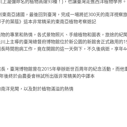
川上瀧彌命名的植物高達93種！)，也讓臺灣走進西洋植物學界。
到東南亞諸國，最後回到臺灣，完成一場將近300天的南洋視察
椰子的葉蔭》這本非常精采的東南亞植物考察遊記
植物的專業和熱情，各式景物照片、手繪植物和圖表，旅途的紀
川上主導的臺灣總督府博物館位於新公園的新館舍正式啟用的19
長時間抱病工作，竟在開館的這一天倒下，不久後病逝，享年4
長，臺灣博物館曾在2015年舉辦逝世百周年的紀念活動，而他
5年後終於由農委會林試所出版非常精美的中譯本
的南洋見聞，以及對於植物滿溢的熱情