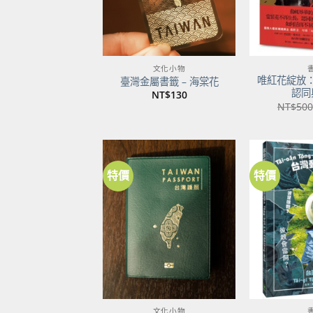
文化小物
唯紅花綻放
臺灣金屬書籤 – 海棠花
認同
NT$
130
NT$
500
特價
特價
加到
關注
商品
文化小物