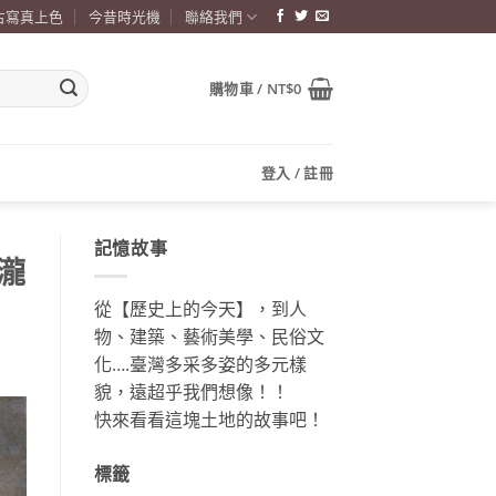
古寫真上色
今昔時光機
聯絡我們
購物車 /
NT$
0
登入 / 註冊
記憶故事
瀧
從【歷史上的今天】，到人
物、建築、藝術美學、民俗文
化….臺灣多采多姿的多元樣
貌，遠超乎我們想像！！
快來看看這塊土地的故事吧！
標籤