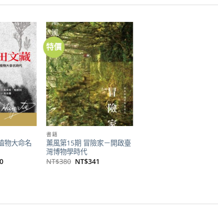
特價
加到
加到
關注
關注
商品
商品
書籍
植物大命名
薰風第15期 冒險家－開啟臺
灣博物學時代
目
原
目
0
NT$
380
NT$
341
前
始
前
價
價
價
格：
格：
格：
60。
NT$410。
NT$380。
NT$341。