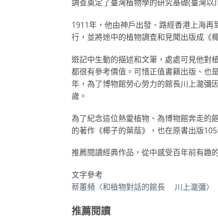
調查奠定了臺灣植物學的研究基礎(臺灣以
1911年，他由神戶出發、路經香港上海再
行，並將途中的植物調查和見聞出版成《
遊記中生動的描述和文筆，處處可見他對
都很有參考價值。可惜正值書籍出版、也是
年，為了博物館勞心勞力的館長川上瀧彌因
歲。
為了紀念這位熱愛植物、為博物館奔走的館
的著作《椰子的葉蔭》，也在原書出版10
推薦閱讀經典作品，從中感受百年前有趣
文字參考
蔡蕙頻〈和植物對話的館長 川上瀧彌〉
推薦閱讀