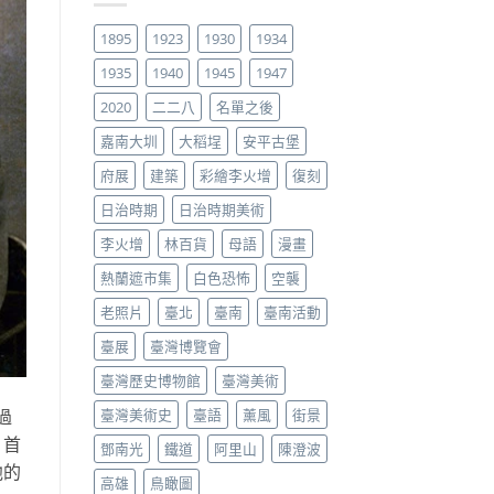
1895
1923
1930
1934
1935
1940
1945
1947
2020
二二八
名單之後
嘉南大圳
大稻埕
安平古堡
府展
建築
彩繪李火增
復刻
日治時期
日治時期美術
李火增
林百貨
母語
漫畫
熱蘭遮市集
白色恐怖
空襲
老照片
臺北
臺南
臺南活動
臺展
臺灣博覽會
臺灣歷史博物館
臺灣美術
臺灣美術史
臺語
薰風
街景
過
」首
鄧南光
鐵道
阿里山
陳澄波
他的
高雄
鳥瞰圖