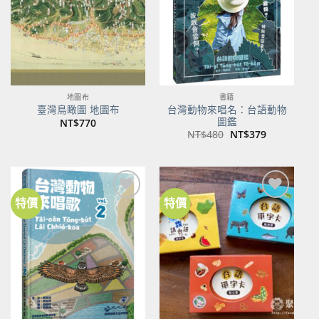
地圖布
書籍
台灣動物來唱名：台語動物
臺灣鳥瞰圖 地圖布
圖鑑
NT$
770
原
目
NT$
480
NT$
379
始
前
價
價
格：
格：
NT$480。
NT$379。
特價
特價