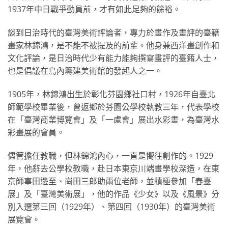
1937年中日戰爭動員前，才有如此足夠的餘裕。
談到日治時代的臺灣美術評論者，專力於畫作及畫評的臺籍
畫家林錦鴻，是不能不被提及的前輩。他身兼西洋畫創作和
文化評論，是日治時代少有能力能夠撰寫畫評的臺籍人士，
也是倡議在島內籌建美術館的發起人之一。
1905年，林錦鴻出生於彰化芬園鄉社口村，1926年自臺北
師範學校畢業後，曾返鄉於芬園公學校執教三年，代表學校
在「臺灣商業博覽會」及「一盧會」展出水彩畫，為臺灣水
彩畫展的會員。
儘管擔任教職，但林錦鴻內心，一直是嚮往創作的。1929
年，他辭去公學校教職，赴日本東京川端畫學校深造，在東
京師事田邊至、崗田三郎助兩位老師，並積極參加「春臺
展」及「臺灣美術展」，他的作品《少女》以及《風景》分
別入選第三回（1929年）、第四回（1930年）的臺灣美術
展覽會。