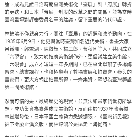
論，成為見證日治時期臺灣美術從「臺展」到「府展」轉折
的更迭，和日本「帝展」制度的改革之間的關係，並為當時
臺灣畫壇對評審委員名單的建議，留下重要的時代印證。
林錦鴻不僅親身力行，關注「臺展」的評選和改革動向，在
1935年6月9日，他更與當時臺灣知名近代美術、書畫大家
呂鐵洲、郭雪湖、陳敬輝、楊三郎、曹秋圃等人，共同成立
「六硯會」，致力於推廣美術創作外，更倡議建立美術館。
「六硯會」成立才短短一年多期間，已在臺北舉辦了多場講
習會、繪畫課程，也積極舉辦了數場畫展和拍賣會，參與的
畫家們，更大方捐出拍賣所得，一齊集資，擘想為臺灣籌設
第一間美術館。
然而可惜的是，最終歷史的現實，並無法如畫家們當初所擘
想，成功集資為臺灣成立美術館，反而由於1937年蘆溝橋
事變爆發後，日本軍國主義勢力急遽擴張，《臺灣新民報》
被下令廢止漢文版，而林錦鴻於是遠走上海從商。