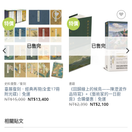
特價
特價
已售完
已售完
史料彙整／復刻
書籍
臺展復刻．經典再現(全套17冊
《回歸線上的候鳥——陳澄波作
附光碟)｜免運
品特寫》+《藝術家的一日廚
房》合購優惠｜免運
原
目
NT$
15,000
NT$
13,400
始
前
原
目
NT$
2,390
NT$
2,100
價
價
始
前
格：
格：
價
價
。
NT$15,000。
NT$13,400。
格：
格：
NT$2,390。
NT$2,100。
相關貼文