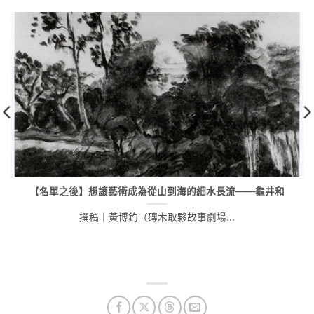
【名單之後】想讓藝術成為從山到海的細水長流——龜井和
撰稿｜黃博鈞（磚木取夥故事劇場...