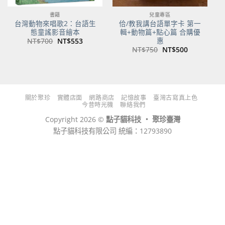
書籍
兒童專區
台灣動物來唱歌2：台語生
佮/教我講台語單字卡 第一
態童謠影音繪本
輯+動物篇+點心篇 合購優
惠
原
目
NT$
700
NT$
553
始
前
原
目
NT$
750
NT$
500
價
價
始
前
格：
格：
價
價
NT$700。
NT$553。
格：
格：
NT$750。
NT$500。
關於聚珍
實體店面
網路商店
記憶故事
臺灣古寫真上色
今昔時光機
聯絡我們
Copyright 2026 ©
點子貓科技 ‧ 聚珍臺灣
點子貓科技有限公司 統編：12793890