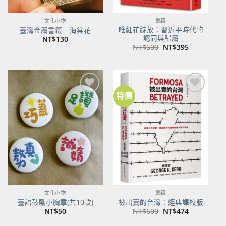
文化小物
書籍
唯紅花綻放：習近平時代的
臺灣金屬書籤 – 海棠花
認同與歸屬
NT$
130
原
目
NT$
500
NT$
395
始
前
價
價
格：
格：
NT$500。
NT$395。
特價
文化小物
書籍
臺語鼓勵小胸章(共10款)
被出賣的台灣：經典譯校版
原
目
NT$
50
NT$
600
NT$
474
始
前
價
價