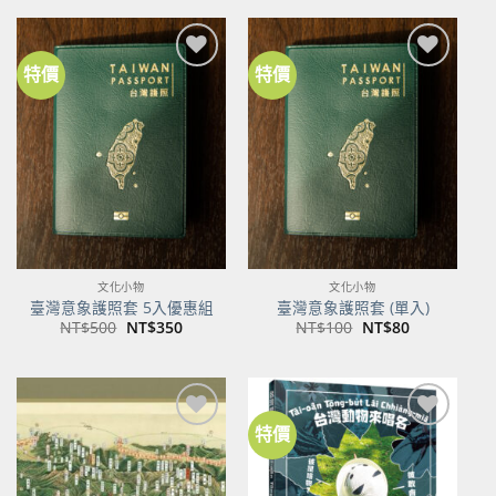
格：
格：
NT$600。
NT$474。
特價
特價
文化小物
文化小物
臺灣意象護照套 5入優惠組
臺灣意象護照套 (單入)
原
目
原
目
NT$
500
NT$
350
NT$
100
NT$
80
始
前
始
前
價
價
價
價
格：
格：
格：
格：
NT$500。
NT$350。
NT$100。
NT$80。
特價