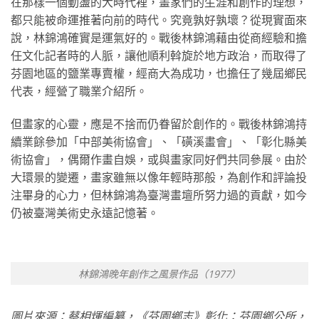
在那樣一個動盪的大時代裡，畫家們的生涯和創作的理想，
都只能被命運推著向前的時代。究竟孰好孰壞？從現實面來
說，林錦鴻確實是運氣好的。戰後林錦鴻藉由從商經驗和擔
任文化記者時的人脈，讓他順利斡旋於地方政治，而取得了
芬園地區的鹽業專賣權，經商大為成功，也擔任了幾屆鄉民
代表，經營了職業介紹所。
但畫家的心靈，應是不捨而仍眷留於創作的。戰後林錦鴻持
續業餘參加「中部美術協會」、「磺溪畫會」、「彰化縣美
術協會」，偶爾作畫自娛，或與畫家同好們共同參展。由於
大環景的變遷，畫家雖無以像年輕時那般，為創作和評論投
注畢身的心力，但林錦鴻為臺灣畫壇所努力過的貢獻，如今
仍被臺灣美術史永遠記憶著。
林錦鴻晚年創作之風景作品（1977）
圖片來源：蔡相煇編纂，《芬園鄉志》彰化：芬園鄉公所，