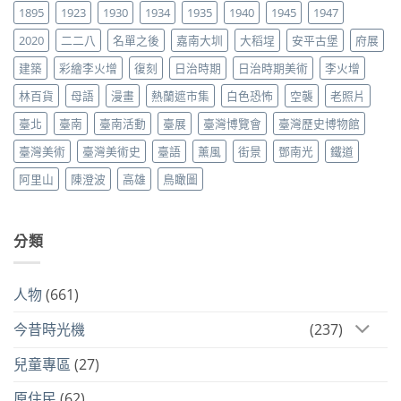
1895
1923
1930
1934
1935
1940
1945
1947
2020
二二八
名單之後
嘉南大圳
大稻埕
安平古堡
府展
建築
彩繪李火增
復刻
日治時期
日治時期美術
李火增
林百貨
母語
漫畫
熱蘭遮市集
白色恐怖
空襲
老照片
臺北
臺南
臺南活動
臺展
臺灣博覽會
臺灣歷史博物館
臺灣美術
臺灣美術史
臺語
薰風
街景
鄧南光
鐵道
阿里山
陳澄波
高雄
鳥瞰圖
分類
人物
(661)
今昔時光機
(237)
兒童專區
(27)
原住民
(62)