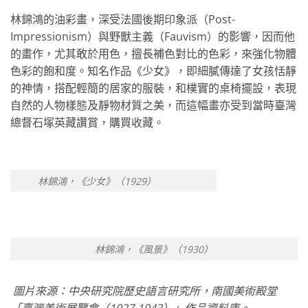
林錦鴻的油彩畫，深受法國後期印象派（Post-
Impressionism）與野獸主義（Fauvism）的影響，因而他
的畫作，尤其敢於用色，擅長補色對比的色彩，來強化物體
色彩的飽和度。知名作品《少女》，即細膩傳達了女孩恬靜
的神情，搭配輕簡的居家的服裝，和樸實的桌椅擺設，表現
自然的人物樣態及靜物材質之美，而這幅畫亦受到當時臺灣
總督石塚英藏讚賞，購買收藏。
林錦鴻，《少女》（1929）
林錦鴻，《風景》（1930）
圖片來源：中央研究院歷史語言研究所，南國美術殿堂
「臺灣美術展覽會（1927-1943）」作品資料庫。