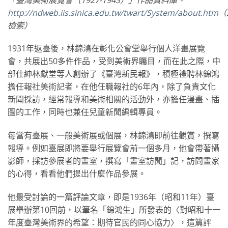
http://ndweb.iis.sinica.edu.tw/twart/System/about.htm
（2
檢索）
1931年返臺後，林錦鴻在彰化公會堂舉行個人洋畫展覽
會，共展出50多件作品，受到美術界矚目，而在此之際，中
部仕紳林獻堂等人創辦了《臺灣新民報》，積極禮聘林錦鴻
擔任報社美術記者，在他任職報社的6年內，除了負責文化
新聞採訪，經常報導和美術相關的活動外，亦擔任漫畫、插
圖的工作，同時也兼任兒童新聞編輯專員。
每當有臺展、一般美術展或個展，林錦鴻即前往觀賞，撰寫
報導。例如臺展即將要舉行展覽會前一個多月，他會帶著攝
影師，採訪參展者的畫室，撰寫「畫室訪聞」記，訪問畫家
的心得，看看他們提出什麼作品參展。
他最受討論的一篇評論文章，即是1936年（昭和11年）臺
展舉辦第10回前，以筆名「錦鴻生」所發表的〈對昭和十一
年度臺灣美術界的希望：期待官民的同心協力〉，這篇評