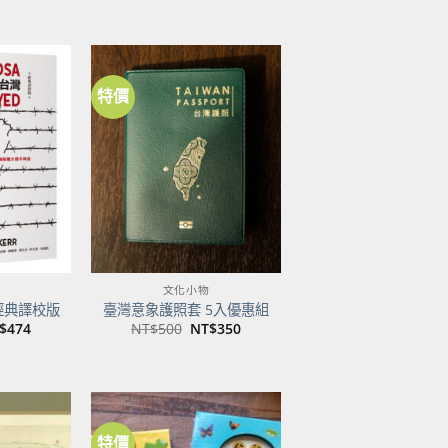
特價
加到
加到
關注
關注
商品
商品
文化小物
經典譯校版
臺灣意象護照套 5入優惠組
目
原
目
$
474
NT$
500
NT$
350
前
始
前
價
價
價
：
格：
格：
格：
$600。
NT$474。
NT$500。
NT$350。
特價