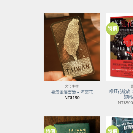
特價
加到
關注
商品
文化小物
唯紅花綻放
臺灣金屬書籤 – 海棠花
認同
NT$
130
NT$
500
特價
特價