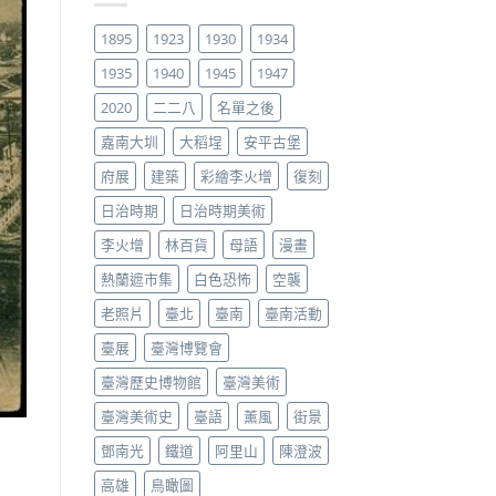
1895
1923
1930
1934
1935
1940
1945
1947
2020
二二八
名單之後
嘉南大圳
大稻埕
安平古堡
府展
建築
彩繪李火增
復刻
日治時期
日治時期美術
李火增
林百貨
母語
漫畫
熱蘭遮市集
白色恐怖
空襲
老照片
臺北
臺南
臺南活動
臺展
臺灣博覽會
臺灣歷史博物館
臺灣美術
臺灣美術史
臺語
薰風
街景
鄧南光
鐵道
阿里山
陳澄波
高雄
鳥瞰圖