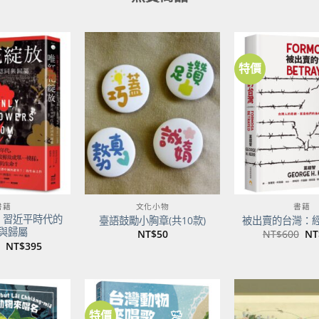
特價
加到
加到
關注
關注
商品
商品
書籍
文化小物
書籍
：習近平時代的
臺語鼓勵小胸章(共10款)
被出賣的台灣：
與歸屬
原
NT$
50
NT$
600
NT
始
原
目
NT$
395
價
始
前
格
價
價
NT
格：
格：
NT$500。
NT$395。
特價