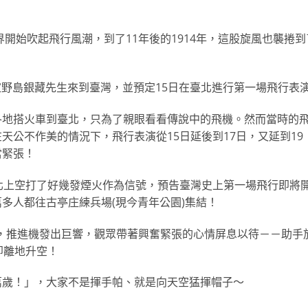
界開始吹起飛行風潮，到了11年後的1914年，這股旋風也襲捲到
行家野島銀藏先生來到臺灣，並預定15日在臺北進行第一場飛行表
各地搭火車到臺北，只為了親眼看看傳說中的飛機。然而當時的
天公不作美的情況下，飛行表演從15日延後到17日，又延到19
當緊張！
北上空打了好幾發煙火作為信號，預告臺灣史上第一場飛行即將
多人都往古亭庄練兵場(現今青年公園)集結！
左手，推進機發出巨響，觀眾帶著興奮緊張的心情屏息以待－－助手
即離地升空！
萬歲！」，大家不是揮手帕、就是向天空猛揮帽子～