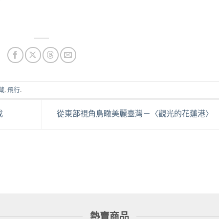
藏
,
飛行
.
成
從東部視角鳥瞰美麗臺灣－〈觀光的花蓮港〉
熱賣商品