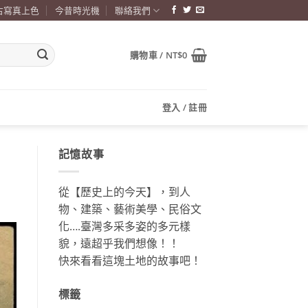
古寫真上色
今昔時光機
聯絡我們
購物車 /
NT$
0
登入 / 註冊
記憶故事
從【歷史上的今天】，到人
物、建築、藝術美學、民俗文
化….臺灣多采多姿的多元樣
貌，遠超乎我們想像！！
快來看看這塊土地的故事吧！
標籤