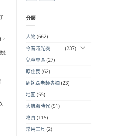
了
分類
人物
(662)
演。
今昔時光機
(237)
飛機
兒童專區
(27)
原住民
(62)
開
周婉窈老師專欄
(23)
地圖
(55)
放
大航海時代
(51)
寫真
(115)
常用工具
(2)