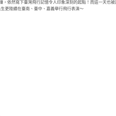
分鐘，依然寫下臺灣飛行記憶令人印象深刻的起點！而這一天也被
先生更陸續在臺南、臺中、嘉義舉行飛行表演～
3