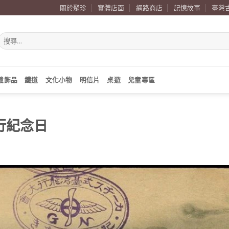
關於聚珍
實體店面
網路商店
記憶故事
臺灣
搜
尋
關
鍵
字:
戴飾品
鐵道
文化小物
明信片
桌遊
兒童專區
飛行紀念日