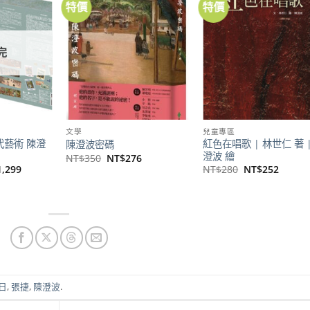
特價
特價
加到
加到
加
關注
關注
關
商品
商品
商
完
文學
兒童專區
 現代藝術 陳澄
紅色在唱歌 | 林世仁 著 
陳澄波密碼
澄波 繪
原
目
NT$
350
NT$
276
始
前
目
原
目
1,299
NT$
280
NT$
252
價
價
前
始
前
格：
格：
價
價
價
NT$350。
NT$276。
格：
格：
格：
1,320。
NT$1,299。
NT$280。
NT$2
5日
,
張捷
,
陳澄波
.