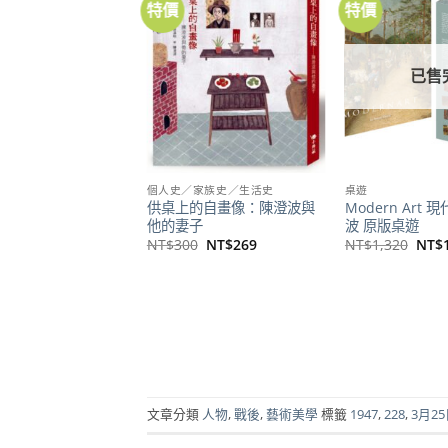
特價
特價
加到
關注
商品
已售
個人史／家族史／生活史
桌遊
供桌上的自畫像：陳澄波與
Modern Art
他的妻子
波 原版桌遊
原
目
原
NT$
300
NT$
269
NT$
1,320
NT$
始
前
始
價
價
價
格：
格：
格：
NT$300。
NT$269。
NT$
文章分類
人物
,
戰後
,
藝術美學
標籤
1947
,
228
,
3月2