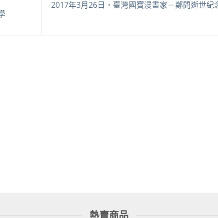
2017年3月26日，臺灣國寶漫畫家－鄭問逝世紀
學
熱賣商品