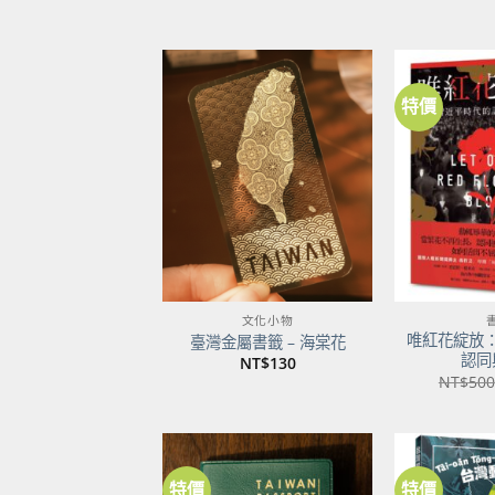
特價
加到
關注
商品
文化小物
唯紅花綻放
臺灣金屬書籤 – 海棠花
認同
NT$
130
NT$
500
特價
特價