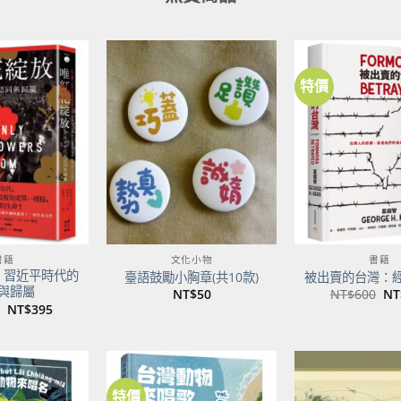
特價
加到
加到
關注
關注
商品
商品
書籍
文化小物
書籍
：習近平時代的
臺語鼓勵小胸章(共10款)
被出賣的台灣：
與歸屬
原
NT$
50
NT$
600
NT
始
原
目
NT$
395
價
始
前
格
價
價
NT
格：
格：
NT$500。
NT$395。
特價