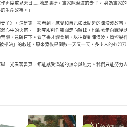
作再度重見天日……她是
張捷，畫家陳澄波的妻子。 身為畫家的
外的
生命故事。」
的妻子》，這是第
一次看到，感覺和自己如此貼近的陳澄波故事
揮灑心中的火苗、一起克服
創作難關走向顛峰，也跟著走向戰後
的荒謬，急轉直下。看了書才體會到
，以往提到陳澄波，簡短幾
被槍決」的敘述，原來背後是倒數一天又一
天，多少人的心如刀
驟逝，光看著書頁
，都能感受滿滿的無奈與無力。我們只能努力