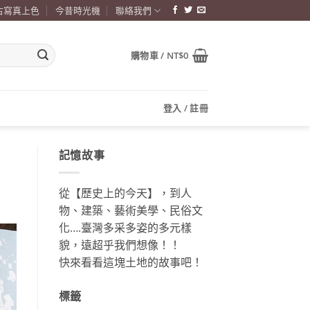
古寫真上色
今昔時光機
聯絡我們
購物車 /
NT$
0
登入 / 註冊
記憶故事
從【歷史上的今天】，到人
物、建築、藝術美學、民俗文
化….臺灣多采多姿的多元樣
貌，遠超乎我們想像！！
快來看看這塊土地的故事吧！
標籤