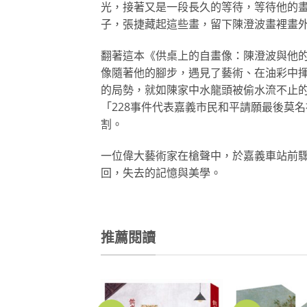
光，接著
又是一段長久的等待，等待他的畫
子，張捷藏起這些畫，留下陳澄波畫裡畫
翻著這本《供桌上的自畫像：陳澄波與他
像隨著他
的腳步，遇見了藝術、在油彩中
的局勢，就如陳家
中水龍頭被偷水流不止
「228事件代表嘉義市民和
平請願最後莫名
割。
一位偉大藝術家在槍聲中，於嘉義車站前
回，失去
的記憶與美學。
推薦閱讀