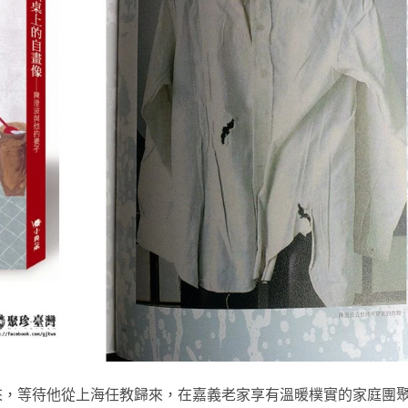
來，等待他從上海
任教歸來，在嘉義老家享有溫暖樸實的家庭團