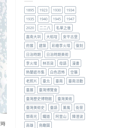
1895
1923
1930
1934
1935
1940
1945
1947
2020
二二八
名單之後
嘉南大圳
大稻埕
安平古堡
府展
建築
彩繪李火增
復刻
日治時期
日治時期美術
李火增
林百貨
母語
漫畫
熱蘭遮市集
白色恐怖
空襲
老照片
臺北
臺南
臺南活動
臺展
臺灣博覽會
臺灣歷史博物館
臺灣美術
臺灣美術史
臺語
薰風
街景
鄧南光
鐵道
阿里山
陳澄波
聚時
高雄
鳥瞰圖