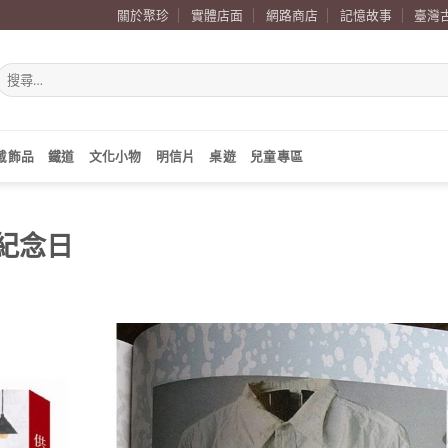
關於聚珍
實體店面
網路商店
記憶故事
臺灣
搜
尋
關
鍵
字:
戴飾品
鐵道
文化小物
明信片
桌遊
兒童專區
波紀念日