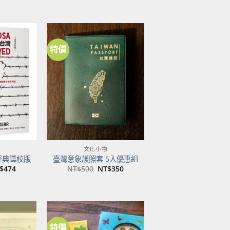
特價
加到
加到
關注
關注
商品
商品
文化小物
經典譯校版
臺灣意象護照套 5入優惠組
目
原
目
$
474
NT$
500
NT$
350
前
始
前
價
價
價
：
格：
格：
格：
$600。
NT$474。
NT$500。
NT$350。
特價