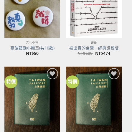
文化小物
書籍
臺語鼓勵小胸章(共10款)
被出賣的台灣：經典譯校版
原
目
NT$
50
NT$
600
NT$
474
始
前
價
價
格：
格：
NT$600。
NT$474。
特價
特價
加到
加到
關注
關注
商品
商品