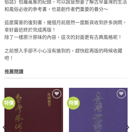
俗誌》包羅萬象的紀錄，可以說是想要了解古早臺灣的生活
和風俗必收的參考書，也是創作者們重要的養分～
這麼厲害的復刻書，幾個月前居然一度斷貨收到許多詢問，
幸好最近終於完成再版！
除了一樣原汁原味的內容，這次的封面更有古典風格呢！
之前想入手卻不小心沒有搶到的，趕快趁再版的時候收藏
吧！
推薦閱讀
特價
特價
加到
加到
關注
關注
商品
商品