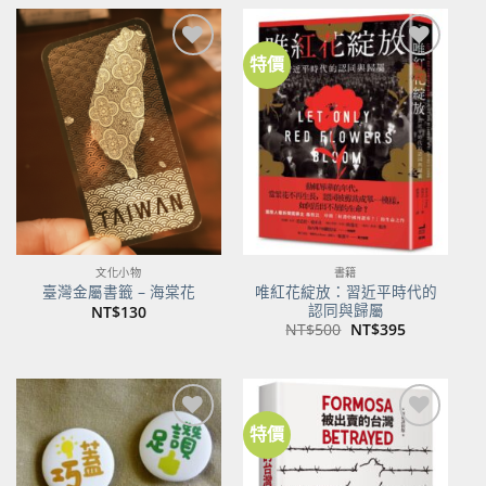
特價
加到
加到
關注
關注
商品
商品
文化小物
書籍
唯紅花綻放：習近平時代的
臺灣金屬書籤 – 海棠花
認同與歸屬
NT$
130
原
目
NT$
500
NT$
395
始
前
價
價
格：
格：
NT$500。
NT$395。
特價
加到
加到
關注
關注
商品
商品