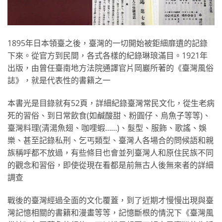
1895年日本領臺之後，臺灣的一切開始被鉅細靡遺的記錄
下來。從官方到民間，各式各樣的紀錄琳琅滿目。1921年
出版，由曾任臺南地方法院通譯官片岡巖所著的《臺灣風俗
誌》，就是代表性的書籍之一
本書光是目錄就有52頁，詳細紀錄臺灣常民文化，從生老病
死的習俗、到日常飲食(如鹹酸甜、粉圓仔、烏魚子等等)、
臺灣料理(清湯魚翅、咖哩蝦……)、髮型、服飾、歌謠、娛
樂、甚至記錄私刑、乞丐類型、臺灣人各場合的問候語和親
族稱呼都不放過，有些條目也會並列臺灣人和原住民族不同
的觀念和習俗，即使從現在看都是前無古人後無來者的詳細
調查
戰後的臺灣經過全面的文化覆蓋，到了近期才慢慢出現與臺
灣記憶相關的書籍和漫畫等等，記憶斷根的情況下《臺灣風