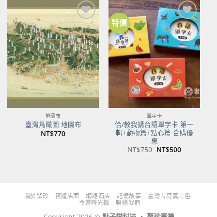
NT$480。
NT$379。
NT$700。
NT$553。
特價
加到
加到
關注
關注
商品
商品
地圖布
單字卡
佮/教我講台語單字卡 第一
臺灣鳥瞰圖 地圖布
輯+動物篇+點心篇 合購優
NT$
770
惠
原
目
NT$
750
NT$
500
始
前
價
價
格：
格：
NT$750。
NT$500。
關於聚珍
實體店面
網路商店
記憶故事
臺灣古寫真上色
今昔時光機
聯絡我們
Copyright 2026 ©
點子貓科技 ‧ 聚珍臺灣