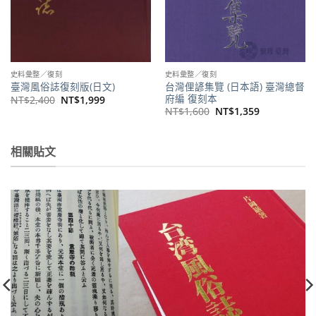
史料彙整／復刻
史料彙整／復刻
台灣俚諺集覽 (日本語) 臺灣總督
臺灣風俗誌復刻版(日文)
府編 復刻本
原
目
NT$
2,400
NT$
1,999
始
前
原
目
NT$
1,600
NT$
1,359
價
價
始
前
格：
格：
價
價
NT$2,400。
NT$1,999。
格：
格：
0。
NT$1,600。
NT$1,359。
相關貼文