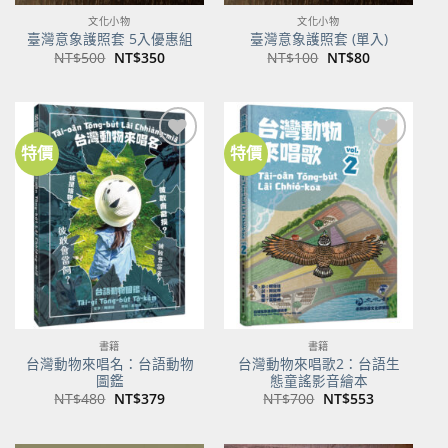
文化小物
文化小物
臺灣意象護照套 5入優惠組
臺灣意象護照套 (單入)
原
目
原
目
NT$
500
NT$
350
NT$
100
NT$
80
始
前
始
前
價
價
價
價
格：
格：
格：
格：
NT$500。
NT$350。
NT$100。
NT$80。
特價
特價
加到
加到
關注
關注
商品
商品
書籍
書籍
台灣動物來唱名：台語動物
台灣動物來唱歌2：台語生
圖鑑
態童謠影音繪本
原
目
原
目
NT$
480
NT$
379
NT$
700
NT$
553
始
前
始
前
價
價
價
價
格：
格：
格：
格：