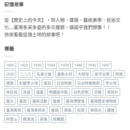
記憶故事
從【歷史上的今天】，到人物、建築、藝術美學、民俗文
化….臺灣多采多姿的多元樣貌，遠超乎我們想像！！
快來看看這塊土地的故事吧！
標籤
1895
1923
1930
1934
1935
1940
1945
1947
2020
二二八
名單之後
嘉南大圳
大稻埕
安平古堡
府展
建築
彩繪李火增
復刻
日治時期
日治時期美術
李火增
林百貨
母語
漫畫
熱蘭遮市集
白色恐怖
空襲
老照片
臺北
臺南
臺南活動
臺展
臺灣博覽會
臺灣歷史博物館
臺灣美術
臺灣美術史
臺語
薰風
街景
鄧南光
鐵道
阿里山
陳澄波
高雄
鳥瞰圖