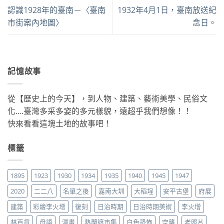
認識1928年的臺南－〈臺南
1932年4月1日，臺南放送紀
市街案內地圖〉
念日。
記憶故事
從【歷史上的今天】，到人物、建築、藝術美學、民俗文
化….臺灣多采多姿的多元樣貌，遠超乎我們想像！！
快來看看這塊土地的故事吧！
標籤
1895
1923
1930
1934
1935
1940
1945
1947
2020
二二八
名單之後
嘉南大圳
大稻埕
安平古堡
府展
建築
彩繪李火增
復刻
日治時期
日治時期美術
李火增
林百貨
母語
漫畫
熱蘭遮市集
白色恐怖
空襲
老照片