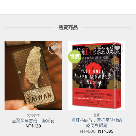
熱賣商品
特價
加到
加到
關注
關注
商品
商品
文化小物
書籍
唯紅花綻放：習近平時代的
臺灣金屬書籤 – 海棠花
認同與歸屬
NT$
130
原
目
NT$
500
NT$
395
始
前