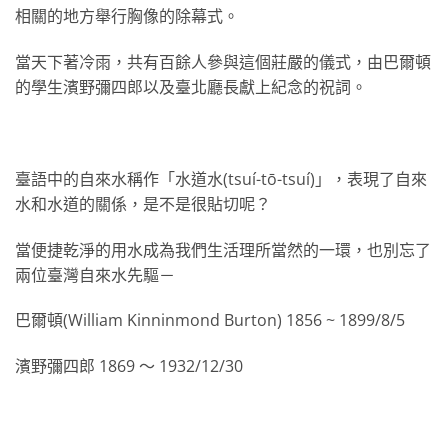
相關的地方舉行胸像的除幕式。
當天下著冷雨，共有百餘人參與這個莊嚴的儀式，由巴爾頓
的學生濱野彌四郎以及臺北廳長獻上紀念的祝詞。
臺語中的自來水稱作「水道水(tsuí-tō-tsuí)」，表現了自來
水和水道的關係，是不是很貼切呢？
當便捷乾淨的用水成為我們生活理所當然的一環，也別忘了
兩位臺灣自來水先驅－
巴爾頓(William Kinninmond Burton) 1856 ~ 1899/8/5
濱野彌四郎 1869 ～ 1932/12/30