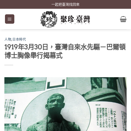
Skip
一起把臺灣找回來
to
content
人物
,
日本時代
1919年3月30日，臺灣自來水先驅－巴爾頓
博士胸像舉行揭幕式