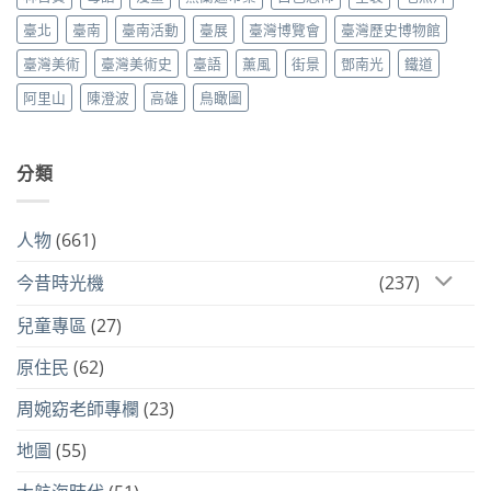
臺北
臺南
臺南活動
臺展
臺灣博覽會
臺灣歷史博物館
臺灣美術
臺灣美術史
臺語
薰風
街景
鄧南光
鐵道
阿里山
陳澄波
高雄
鳥瞰圖
分類
人物
(661)
今昔時光機
(237)
兒童專區
(27)
原住民
(62)
周婉窈老師專欄
(23)
地圖
(55)