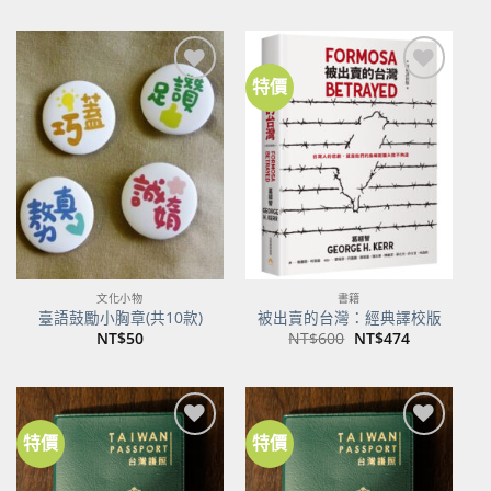
價
價
格：
格：
NT$500。
NT$395。
特價
加到
加到
關注
關注
商品
商品
文化小物
書籍
臺語鼓勵小胸章(共10款)
被出賣的台灣：經典譯校版
原
目
NT$
50
NT$
600
NT$
474
始
前
價
價
格：
格：
NT$600。
NT$474。
特價
特價
加到
加到
關注
關注