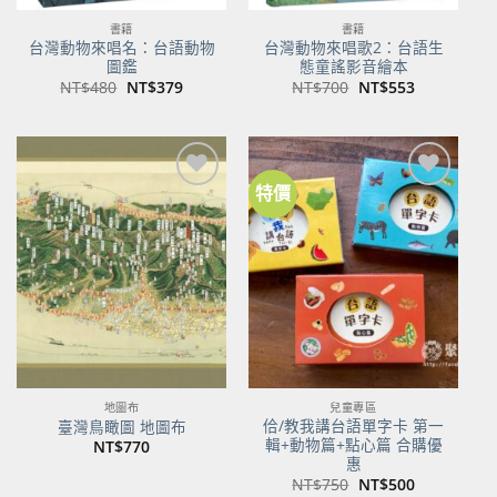
書籍
書籍
台灣動物來唱名：台語動物
台灣動物來唱歌2：台語生
圖鑑
態童謠影音繪本
原
目
原
目
NT$
480
NT$
379
NT$
700
NT$
553
始
前
始
前
價
價
價
價
格：
格：
格：
格：
NT$480。
NT$379。
NT$700。
NT$553。
特價
加到
加到
關注
關注
商品
商品
地圖布
兒童專區
佮/教我講台語單字卡 第一
臺灣鳥瞰圖 地圖布
輯+動物篇+點心篇 合購優
NT$
770
惠
原
目
NT$
750
NT$
500