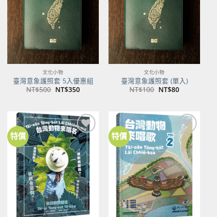
商品
商品
文化小物
文化小物
臺灣意象護照套 5入優惠組
臺灣意象護照套 (單入)
原
目
原
目
NT$
500
NT$
350
NT$
100
NT$
80
始
前
始
前
價
價
價
價
格：
格：
格：
格：
NT$500。
NT$350。
NT$100。
NT$80。
特價
特價
加到
加到
關注
關注
商品
商品