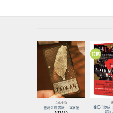
特價
加到
關注
商品
文化小物
唯紅花綻放
臺灣金屬書籤 – 海棠花
認同
NT$
130