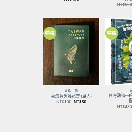
NT$
500
特價
特價
加到
關注
商品
文化小物
台灣動物來
臺灣意象護照套 (單入)
原
目
NT$
100
NT$
80
始
前
NT$
480
價
價
格：
格：
NT$100。
NT$80。