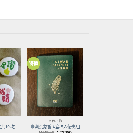
特價
加到
加到
關注
關注
商品
商品
文化小物
共10款)
臺灣意象護照套 5入優惠組
原
目
NT$
500
NT$
350