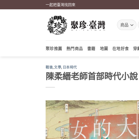
Skip
一起把臺灣找回來
to
content
聚珍推薦
熱門商品
書籍
地圖
在地好食
穿
戰後
,
文學
,
日本時代
陳柔縉老師首部時代小說