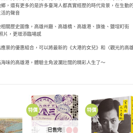
他鄉，還有更多的是許多臺灣人都真實經歷的時代背景，在生動
生活的聲音
映相關歷史圖像，高雄州廳、高雄橋、高雄港、旗後、鹽埕町街
照片，更增添臨場感
出應景的優惠組合，可以將最新的《大港的女兒》和〈觀光的高
滿海味的高雄港，體驗主角波瀾壯闊的精彩人生了～
特價
特價
加到
加到
加
關注
關注
關
商品
商品
商
已售完