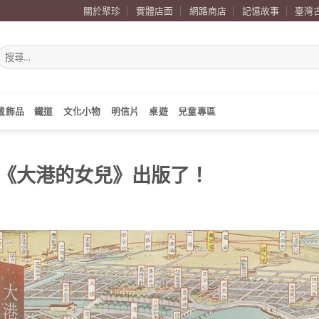
關於聚珍
實體店面
網路商店
記憶故事
臺灣
搜
尋
關
鍵
字:
戴飾品
鐵道
文化小物
明信片
桌遊
兒童專區
《大港的女兒》出版了！