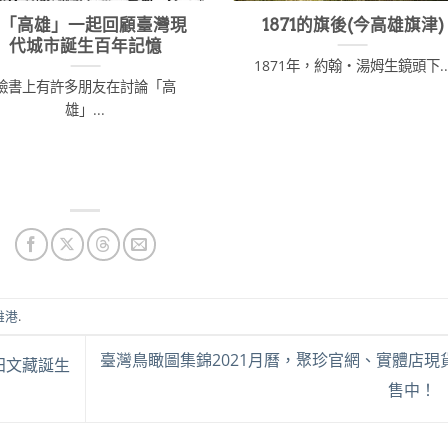
從「高雄」一起回顧臺灣現
1871的旗後(今高雄旗津)
代城市誕生百年記憶
1871年，約翰・湯姆生鏡頭下..
臉書上有許多朋友在討論「高
雄」...
雄港
.
臺灣鳥瞰圖集錦2021月曆，聚珍官網、實體店現
田文藏誕生
售中！