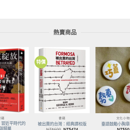
熱賣商品
特價
加到
加到
關注
關注
商品
商品
書籍
書籍
文化小物
：習近平時代的
被出賣的台灣：經典譯校版
臺語鼓勵小胸章(
與歸屬
原
目
NT$
600
NT$
474
NT$
50