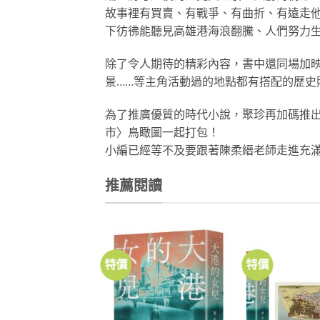
故事裡有買賣、有戰爭、有曲折、有遠走
下彷彿能聽見高雄港海浪翻騰、人們努力
除了令人期待的精彩內容，書中還同場加
景……等主角活動過的地點都有搭配的歷史
為了推廣優質的時代小說，聚珍再加碼推
市〉鳥瞰圖一起打包！
小編已經等不及要跟著陳柔縉老師走進充
推薦閱讀
特價
特價
加到
關注
商品