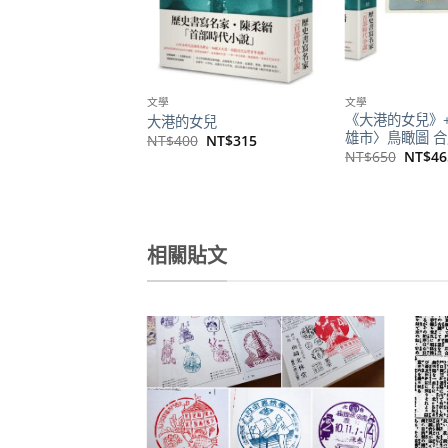
文學
文學
《大港的女兒》
大港的女兒
雄市〉鳥瞰圖 
原
目
NT$
400
NT$
315
始
前
原
NT$
650
NT$
46
價
價
始
格：
格：
價
NT$400。
NT$315。
格：
NT$6
相關貼文