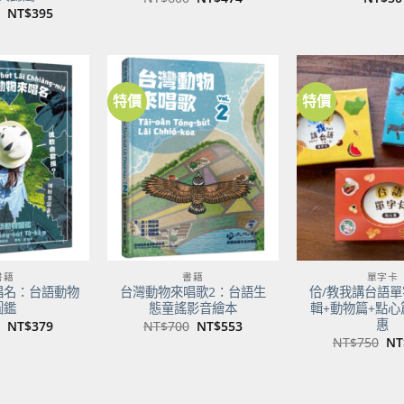
始
前
原
目
NT$
395
價
價
始
前
格：
格：
價
價
NT$600。
NT$474。
格：
格：
NT$500。
NT$395。
特價
特價
加到
加到
關注
關注
商品
商品
書籍
書籍
單字卡
唱名：台語動物
台灣動物來唱歌2：台語生
佮/教我講台語單
圖鑑
態童謠影音繪本
輯+動物篇+點心
惠
原
目
原
目
NT$
379
NT$
700
NT$
553
始
前
始
前
原
NT$
750
NT
價
價
價
價
始
格：
格：
格：
格：
價
NT$480。
NT$379。
NT$700。
NT$553。
格
NT