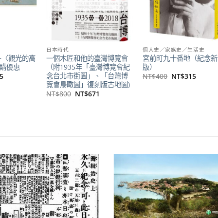
日本時代
個人史／家族史／生活史
+〈觀光的高
一個木匠和他的臺灣博覽會
宮前町九十番地（紀念新
合購優惠
（附1935年「臺灣博覽會紀
版）
念台北市街圖」、「台灣博
目
原
目
5
NT$
400
NT$
315
前
始
前
覽會鳥瞰圖」復刻版古地圖)
價
價
價
原
目
NT$
800
NT$
671
格：
格：
格：
始
前
50。
NT$465。
NT$400。
NT$3
價
價
格：
格：
NT$800。
NT$671。