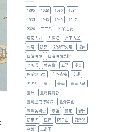
1895
1923
1930
1934
1935
1940
1945
1947
2020
二二八
名單之後
嘉南大圳
大稻埕
安平古堡
府展
建築
彩繪李火增
復刻
日治時期
日治時期美術
李火增
林百貨
母語
漫畫
熱蘭遮市集
白色恐怖
空襲
老照片
臺北
臺南
臺南活動
臺展
臺灣博覽會
臺灣歷史博物館
臺灣美術
臺灣美術史
臺語
薰風
街景
鄧南光
鐵道
阿里山
陳澄波
改
高雄
鳥瞰圖