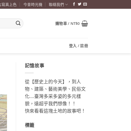
古寫真上色
今昔時光機
聯絡我們
購物車 /
NT$
0
登入 / 註冊
記憶故事
從【歷史上的今天】，到人
物、建築、藝術美學、民俗文
化….臺灣多采多姿的多元樣
貌，遠超乎我們想像！！
快來看看這塊土地的故事吧！
標籤