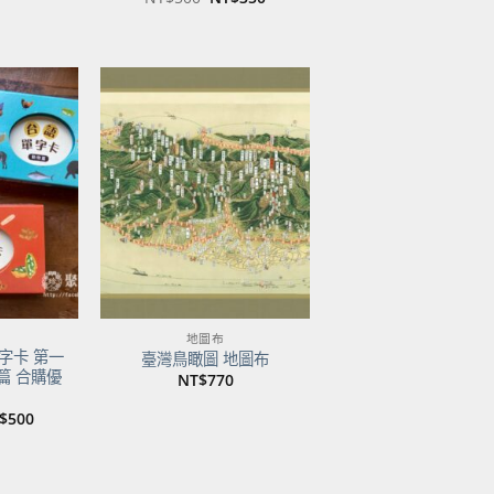
始
前
價
價
格：
格：
NT$500。
NT$350。
加到
加到
關注
關注
商品
商品
地圖布
字卡 第一
臺灣鳥瞰圖 地圖布
篇 合購優
NT$
770
目
$
500
前
價
：
格：
$750。
NT$500。