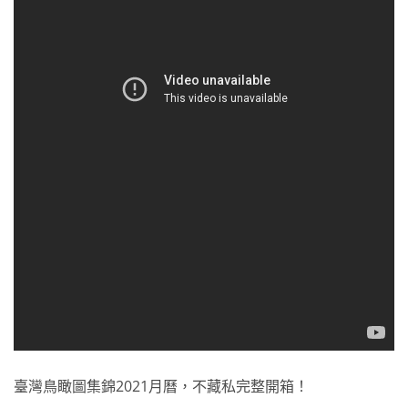
臺灣鳥瞰圖集錦2021月曆，不藏私完整開箱！