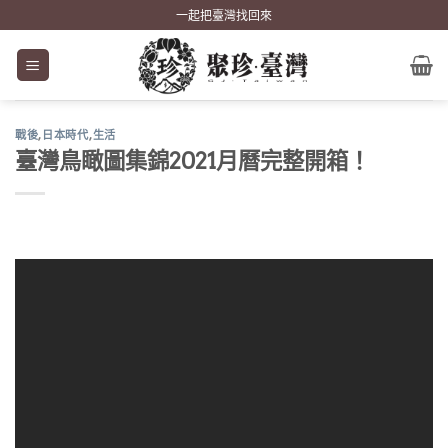
Skip
一起把臺灣找回來
to
content
戰後
,
日本時代
,
生活
臺灣鳥瞰圖集錦2021月曆完整開箱！