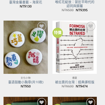
唯紅花綻放：習近平時代的
臺灣金屬書籤 – 海棠花
認同與歸屬
NT$
130
原
目
NT$
500
NT$
395
始
前
價
價
格：
格：
NT$500。
NT$395。
特價
加到
加到
關注
關注
商品
商品
文化小物
書籍
臺語鼓勵小胸章(共10款)
被出賣的台灣：經典譯校版
原
目
NT$
50
NT$
600
NT$
474
始
前
價
價
格：
格：
NT$600。
NT$474。