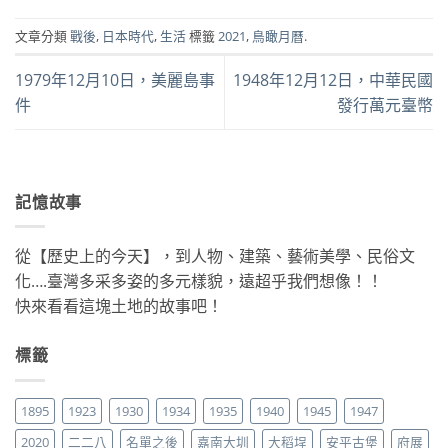
文章分類
戰後
,
日本時代
,
生活
標籤
2021
,
鳥瞰月曆
.
1979年12月10日，美麗島事
1948年12月12日，中華民國
件
發行萬元臺幣
記憶故事
從【歷史上的今天】，到人物、建築、藝術美學、民俗文
化….臺灣多采多姿的多元樣貌，遠超乎我們想像！！
快來看看這塊土地的故事吧！
標籤
1895
1923
1930
1934
1935
1940
1945
1947
2020
二二八
名單之後
嘉南大圳
大稻埕
安平古堡
府展