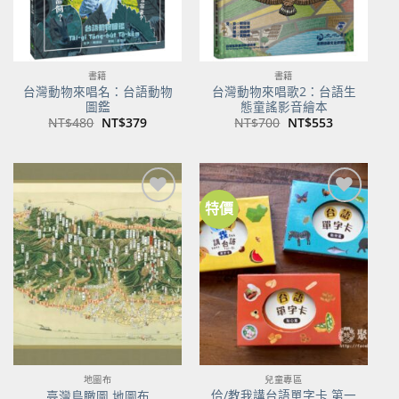
書籍
書籍
台灣動物來唱名：台語動物
台灣動物來唱歌2：台語生
圖鑑
態童謠影音繪本
原
目
原
目
NT$
480
NT$
379
NT$
700
NT$
553
始
前
始
前
價
價
價
價
格：
格：
格：
格：
NT$480。
NT$379。
NT$700。
NT$553。
特價
加到
加到
關注
關注
商品
商品
地圖布
兒童專區
佮/教我講台語單字卡 第一
臺灣鳥瞰圖 地圖布