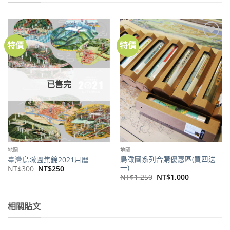
特價
特價
加到
加到
關注
關注
商品
商品
已售完
地圖
地圖
鳥瞰圖系列合購優惠區(買四送
臺灣鳥瞰圖集錦2021月曆
一)
原
目
NT$
300
NT$
250
始
前
原
目
NT$
1,250
NT$
1,000
價
價
始
前
格：
格：
價
價
NT$300。
NT$250。
格：
格：
NT$1,250。
NT$1,000。
相關貼文