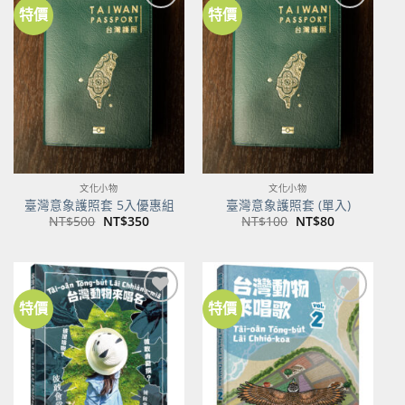
特價
特價
加到
加到
關注
關注
商品
商品
文化小物
文化小物
臺灣意象護照套 5入優惠組
臺灣意象護照套 (單入)
原
目
原
目
NT$
500
NT$
350
NT$
100
NT$
80
始
前
始
前
價
價
價
價
格：
格：
格：
格：
NT$500。
NT$350。
NT$100。
NT$80。
特價
特價
加到
加到
關注
關注
商品
商品