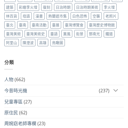
建築
彩繪李火增
復刻
日治時期
日治時期美術
李火增
林百貨
母語
漫畫
熱蘭遮市集
白色恐怖
空襲
老照片
臺北
臺南
臺南活動
臺展
臺灣博覽會
臺灣歷史博物館
臺灣美術
臺灣美術史
臺語
薰風
街景
鄧南光
鐵道
阿里山
陳澄波
高雄
鳥瞰圖
分類
人物
(662)
今昔時光機
(237)
兒童專區
(27)
原住民
(62)
周婉窈老師專欄
(23)