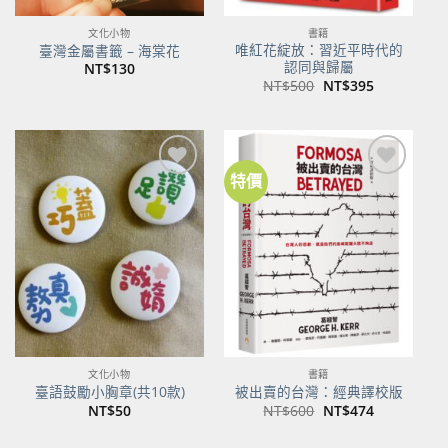
文化小物
書籍
唯紅花綻放：習近平時代的
臺灣金屬書籤 – 海棠花
認同與歸屬
NT$
130
原
目
NT$
500
NT$
395
始
前
價
價
格：
格：
NT$500。
NT$395。
特價
加到
加到
關注
關注
商品
商品
文化小物
書籍
臺語鼓勵小胸章(共10款)
被出賣的台灣：經典譯校版
原
目
NT$
50
NT$
600
NT$
474
始
前
價
價