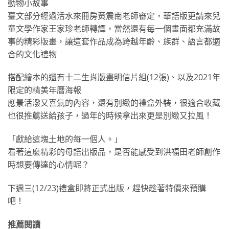
動物小故事
臺文部分經過活水來冊房黃震南老師審定，華語版更請來兒
童文學作家王家珍老師轉譯，當然還有每一個畫面都充滿故
事的精彩版畫，讓這套作品成為跨越年齡、族群、語言都適
合的文化禮物
搭配繪本的還有十二生肖版畫明信片組(12張)、以及2021年
限定的精美年曆海報
應景活潑又喜氣的內容，還有別緻的禮盒外裝，很適合收藏
也很推薦送給孩子，過年的時候拿出來更是別緻又拉風！
「獻給這塊土地的每一個人。」
看著這麼精彩的母語出版品，是否能感受到洪福田老師創作
時想要傳達的心情呢？
下週三(12/23)禮盒即將正式出版，趕快趁著特價來預購
吧！
推薦閱讀