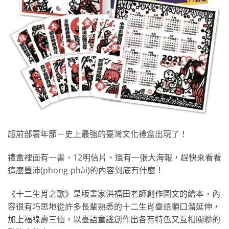
超前部署年節－史上最強的臺灣文化禮盒出現了！
禮盒裡面有一書、12明信片、還有一張大海報，趕快來看看
這麼豐沛(phong-phài)的內容到底有什麼！
《十二生肖之歌》是版畫家洪福田老師創作圖文的繪本，內
容很有巧思地從許多長輩熟悉的十二生肖臺語順口溜延伸，
加上福祿壽三仙，以臺語童謠創作出各有特色又互相關聯的