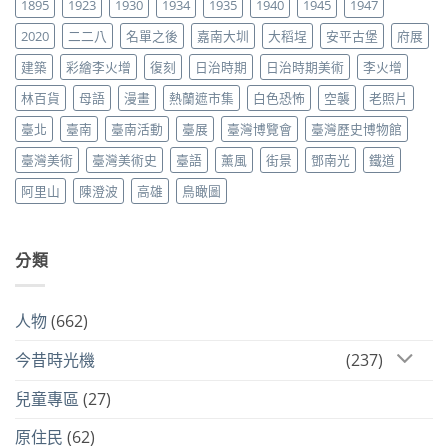
1895
1923
1930
1934
1935
1940
1945
1947
2020
二二八
名單之後
嘉南大圳
大稻埕
安平古堡
府展
建築
彩繪李火增
復刻
日治時期
日治時期美術
李火增
林百貨
母語
漫畫
熱蘭遮市集
白色恐怖
空襲
老照片
臺北
臺南
臺南活動
臺展
臺灣博覽會
臺灣歷史博物館
臺灣美術
臺灣美術史
臺語
薰風
街景
鄧南光
鐵道
阿里山
陳澄波
高雄
鳥瞰圖
分類
人物
(662)
今昔時光機
(237)
兒童專區
(27)
原住民
(62)