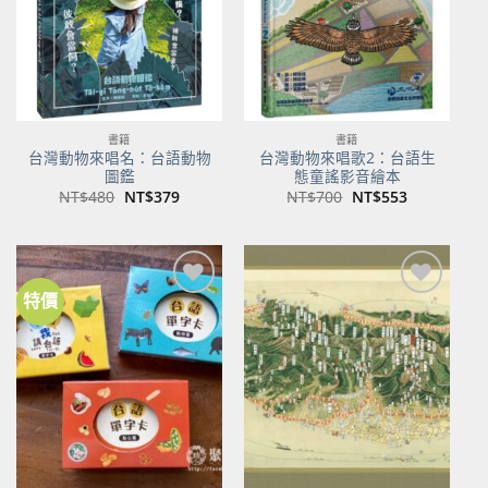
書籍
書籍
台灣動物來唱名：台語動物
台灣動物來唱歌2：台語生
圖鑑
態童謠影音繪本
原
目
原
目
NT$
480
NT$
379
NT$
700
NT$
553
始
前
始
前
價
價
價
價
格：
格：
格：
格：
NT$480。
NT$379。
NT$700。
NT$553。
特價
加到
加到
關注
關注
商品
商品