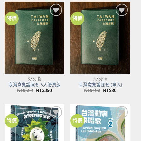
格：
格：
NT$600。
NT$474。
特價
特價
加到
加到
關注
關注
商品
商品
文化小物
文化小物
臺灣意象護照套 5入優惠組
臺灣意象護照套 (單入)
原
目
原
目
NT$
500
NT$
350
NT$
100
NT$
80
始
前
始
前
價
價
價
價
格：
格：
格：
格：
NT$500。
NT$350。
NT$100。
NT$80。
特價
特價
加到
加到
關注
關注
商品
商品