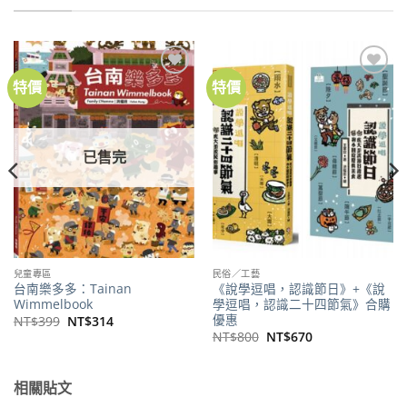
特價
特價
加到
加到
關注
關注
商品
商品
已售完
兒童專區
民俗／工藝
台南樂多多：Tainan
《說學逗唱，認識節日》+《說
Wimmelbook
學逗唱，認識二十四節氣》合購
優惠
原
目
NT$
399
NT$
314
始
前
原
目
NT$
800
NT$
670
價
價
始
前
格：
格：
價
價
NT$399。
NT$314。
格：
格：
NT$800。
NT$670。
相關貼文