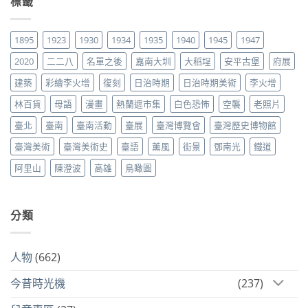
標籤
1895
1923
1930
1934
1935
1940
1945
1947
2020
二二八
名單之後
嘉南大圳
大稻埕
安平古堡
府展
建築
彩繪李火增
復刻
日治時期
日治時期美術
李火增
林百貨
母語
漫畫
熱蘭遮市集
白色恐怖
空襲
老照片
臺北
臺南
臺南活動
臺展
臺灣博覽會
臺灣歷史博物館
臺灣美術
臺灣美術史
臺語
薰風
街景
鄧南光
鐵道
阿里山
陳澄波
高雄
鳥瞰圖
分類
人物
(662)
今昔時光機
(237)