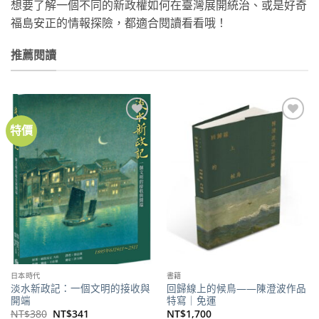
想要了解一個不同的新政權如何在臺灣展開統治、或是好奇
福島安正的情報探險，都適合閱讀看看哦！
推薦閱讀
特價
加到
加到
關注
關注
商品
商品
日本時代
書籍
淡水新政記：一個文明的接收與
回歸線上的候鳥——陳澄波作品
開端
特寫｜免運
原
目
NT$
380
NT$
341
NT$
1,700