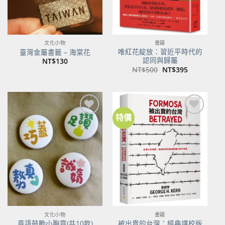
文化小物
書籍
唯紅花綻放：習近平時代的
臺灣金屬書籤 – 海棠花
認同與歸屬
NT$
130
原
目
NT$
500
NT$
395
始
前
價
價
格：
格：
NT$500。
NT$395。
特價
加到
加到
關注
關注
商品
商品
文化小物
書籍
臺語鼓勵小胸章(共10款)
被出賣的台灣：經典譯校版