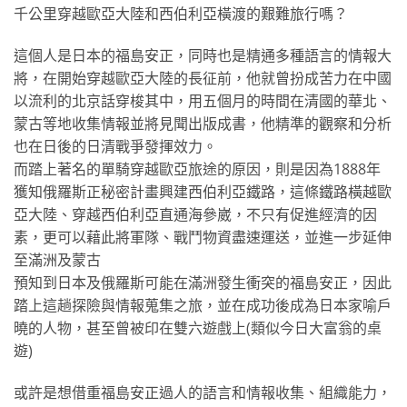
千公里穿越歐亞大陸和西伯利亞橫渡的艱難旅行嗎？
這個人是日本的福島安正，同時也是精通多種語言的情報大
將，在開始穿越歐亞大陸的長征前，他就曾扮成苦力在中國
以流利的北京話穿梭其中，用五個月的時間在清國的華北、
蒙古等地收集情報並將見聞出版成書，他精準的觀察和分析
也在日後的日清戰爭發揮效力。
而踏上著名的單騎穿越歐亞旅途的原因，則是因為1888年
獲知俄羅斯正秘密計畫興建西伯利亞鐵路，這條鐵路橫越歐
亞大陸、穿越西伯利亞直通海參崴，不只有促進經濟的因
素，更可以藉此將軍隊、戰鬥物資盡速運送，並進一步延伸
至滿洲及蒙古
預知到日本及俄羅斯可能在滿洲發生衝突的福島安正，因此
踏上這趟探險與情報蒐集之旅，並在成功後成為日本家喻戶
曉的人物，甚至曾被印在雙六遊戲上(類似今日大富翁的桌
遊)
或許是想借重福島安正過人的語言和情報收集、組織能力，