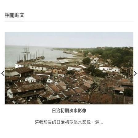
始
前
價
價
格：
格：
NT$380。
NT$341。
相關貼文
日治初期淡水影像
這張珍貴的日治初期淡水影像，源...