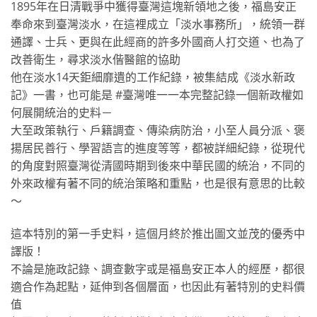
1895年在日清戰爭中獲得臺灣這塊新領地之後，福島安正
奉命來到臺灣淡水，在這裡成立「淡水事務所」，統領一群
通譯、士兵、更與在此經商的許多外國商人打交道、也為了
改善衛生，尋求淡水偕醫館的協助
他在淡水14天鉅細靡遺的工作紀錄，被集結成《淡水新政
記》一書，也可能是 #臺灣唯一一本完整記錄一個新政權如
何展開統治的史料－
大至政策執行、戶籍調查、傳染病防治，小至人員分派、褒
揚居民善行、學習語言的進度等等，都被詳細紀錄，從現代
的角度對照臺灣從清國時期到後來中華民國的統治，不同的
外來政權有著不同的統治策略和重點，也是很有意思的比較
～
這本特別的第一手史料，這個月終於推出圖文並茂的優秀中
譯版！
不論是施政記錄、調查數字或是福島安正本人的經歷，都很
適合作為起點，延伸到各個層面，也因此有著特別的史料價
值