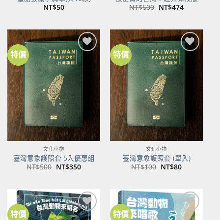
原
目
NT$
50
NT$
600
NT$
474
始
前
價
價
格：
格：
NT$600。
NT$474。
特價
特價
加到
加到
關注
關注
商品
商品
文化小物
文化小物
臺灣意象護照套 5入優惠組
臺灣意象護照套 (單入)
原
目
原
目
NT$
500
NT$
350
NT$
100
NT$
80
始
前
始
前
價
價
價
價
格：
格：
格：
格：
NT$500。
NT$350。
NT$100。
NT$80。
特價
特價
加到
加到