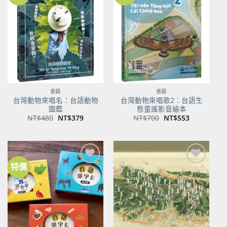
關注
關注
商品
商品
書籍
書籍
台灣動物來唱名：台語動物
台灣動物來唱歌2：台語生
圖鑑
態童謠影音繪本
原
目
原
目
NT$
480
NT$
379
NT$
700
NT$
553
始
前
始
前
價
價
價
價
格：
格：
格：
格：
NT$480。
NT$379。
NT$700。
NT$553。
特價
加到
加到
關注
關注
商品
商品