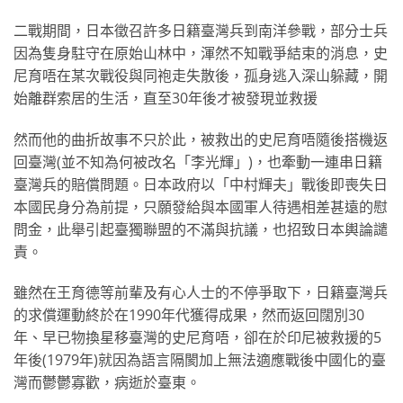
二戰期間，日本徵召許多日籍臺灣兵到南洋參戰，部分士兵
因為隻身駐守在原始山林中，渾然不知戰爭結束的消息，史
尼育唔在某次戰役與同袍走失散後，孤身逃入深山躲藏，開
始離群索居的生活，直至30年後才被發現並救援
然而他的曲折故事不只於此，被救出的史尼育唔隨後搭機返
回臺灣(並不知為何被改名「李光輝」)，也牽動一連串日籍
臺灣兵的賠償問題。日本政府以「中村輝夫」戰後即喪失日
本國民身分為前提，只願發給與本國軍人待遇相差甚遠的慰
問金，此舉引起臺獨聯盟的不滿與抗議，也招致日本輿論譴
責。
雖然在王育德等前輩及有心人士的不停爭取下，日籍臺灣兵
的求償運動終於在1990年代獲得成果，然而返回闊別30
年、早已物換星移臺灣的史尼育唔，卻在於印尼被救援的5
年後(1979年)就因為語言隔閡加上無法適應戰後中國化的臺
灣而鬱鬱寡歡，病逝於臺東。