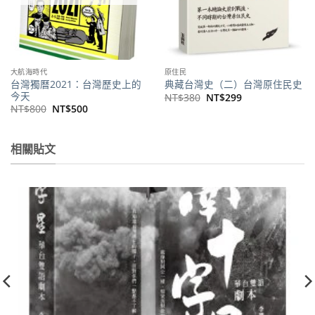
大航海時代
原住民
台灣獨曆2021：台灣歷史上的
典藏台灣史（二）台灣原住民史
今天
原
目
NT$
380
NT$
299
始
前
原
目
NT$
800
NT$
500
價
價
始
前
格：
格：
價
價
。
NT$380。
NT$299。
格：
格：
NT$800。
NT$500。
相關貼文