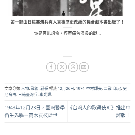
第一部由日籍臺灣兵真人真事歷史改編的舞台劇本書出版了！
你是否能想像，經歷痛苦漫長的戰...
文章分類
人物
,
戰後
,
戰爭
標籤
12月26日
,
1974
,
中村輝夫
,
二戰
,
印尼
,
史
尼育唔
,
日籍臺灣兵
,
李光輝
.
1943年12月23日，臺灣醫學
《台灣人的歌舞伎町》推出中
衛生先驅－高木友枝逝世
譯版！