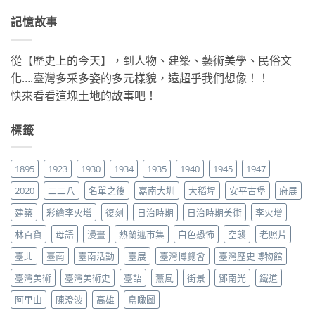
記憶故事
從【歷史上的今天】，到人物、建築、藝術美學、民俗文
化….臺灣多采多姿的多元樣貌，遠超乎我們想像！！
快來看看這塊土地的故事吧！
標籤
1895
1923
1930
1934
1935
1940
1945
1947
2020
二二八
名單之後
嘉南大圳
大稻埕
安平古堡
府展
建築
彩繪李火增
復刻
日治時期
日治時期美術
李火增
林百貨
母語
漫畫
熱蘭遮市集
白色恐怖
空襲
老照片
臺北
臺南
臺南活動
臺展
臺灣博覽會
臺灣歷史博物館
臺灣美術
臺灣美術史
臺語
薰風
街景
鄧南光
鐵道
阿里山
陳澄波
高雄
鳥瞰圖