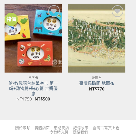
格：
格：
格：
格：
NT$480。
NT$379。
NT$700。
NT$553。
特價
加到
加到
關注
關注
商品
商品
單字卡
地圖布
佮/教我講台語單字卡 第一
臺灣鳥瞰圖 地圖布
輯+動物篇+點心篇 合購優
NT$
770
惠
原
目
NT$
750
NT$
500
始
前
價
價
格：
格：
NT$750。
NT$500。
關於聚珍
實體店面
網路商店
記憶故事
臺灣古寫真上色
今昔時光機
聯絡我們