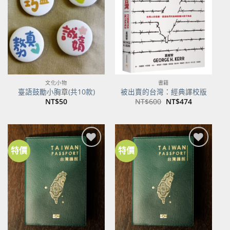
商品
商品
文化小物
書籍
臺語鼓勵小胸章(共10款)
被出賣的台灣：經典譯校版
原
目
NT$
50
NT$
600
NT$
474
始
前
價
價
格：
格：
NT$600。
NT$474。
特價
特價
加到
加到
關注
關注
商品
商品