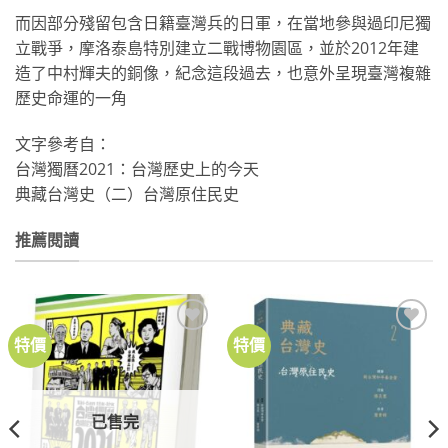
而因部分殘留包含日籍臺灣兵的日軍，在當地參與過印尼獨
立戰爭，摩洛泰島特別建立二戰博物園區，並於2012年建
造了中村輝夫的銅像，紀念這段過去，也意外呈現臺灣複雜
歷史命運的一角
文字參考自：
台灣獨曆2021：台灣歷史上的今天
典藏台灣史（二）台灣原住民史
推薦閱讀
特價
特價
加到
加到
關注
關注
商品
商品
已售完