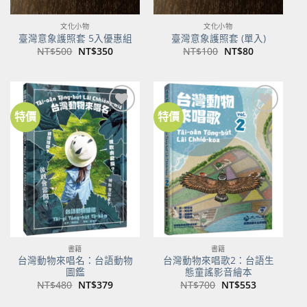
文化小物
文化小物
臺灣意象護照套 5入優惠組
臺灣意象護照套 (單入)
原
目
原
目
NT$
500
NT$
350
NT$
100
NT$
80
始
前
始
前
價
價
價
價
格：
格：
格：
格：
NT$500。
NT$350。
NT$100。
NT$80。
特價
特價
加到
加到
關注
關注
商品
商品
書籍
書籍
台灣動物來唱名：台語動物
台灣動物來唱歌2：台語生
圖鑑
態童謠影音繪本
原
目
原
目
NT$
480
NT$
379
NT$
700
NT$
553
始
前
始
前
價
價
價
價