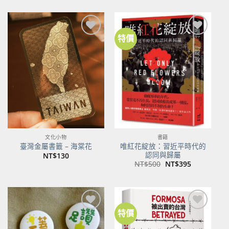
特價
加到
加到
關注
關注
商品
商品
文化小物
書籍
唯紅花綻放：習近平時代的
臺灣金屬書籤 – 海棠花
認同與歸屬
NT$
130
原
目
NT$
500
NT$
395
始
前
價
價
格：
格：
NT$500。
NT$395。
特價
加到
加到
關注
關注