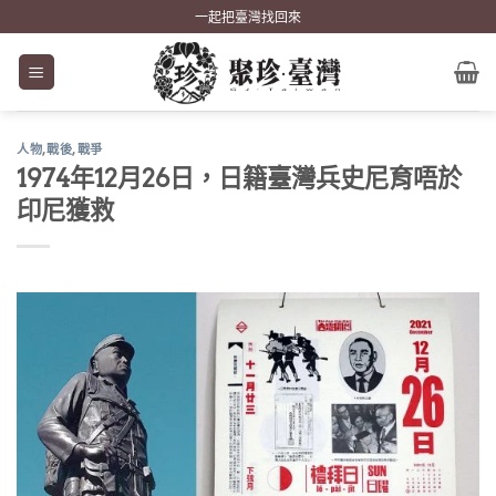
Skip
一起把臺灣找回來
to
content
人物
,
戰後
,
戰爭
1974年12月26日，日籍臺灣兵史尼育唔於
印尼獲救