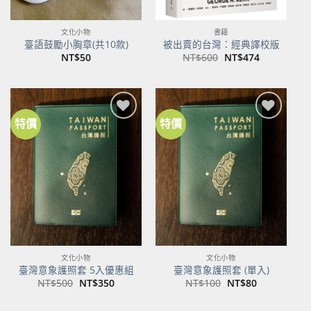
文化小物
書籍
臺語鼓勵小胸章(共10款)
被出賣的台灣：經典譯校版
原
目
NT$
50
NT$
600
NT$
474
始
前
價
價
格：
格：
NT$600。
NT$474。
特價
特價
加到
加到
關注
關注
商品
商品
文化小物
文化小物
臺灣意象護照套 5入優惠組
臺灣意象護照套 (單入)
原
目
原
目
NT$
500
NT$
350
NT$
100
NT$
80
始
前
始
前
價
價
價
價
格：
格：
格：
格：