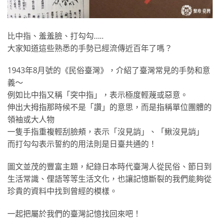
比中指、羞羞臉、打勾勾…..
大家知道這些熟悉的手勢已經流傳近百年了嗎？
1943年8月號的《民俗臺灣》，介紹了臺灣常見的手勢和意
義～
例如比中指又稱「突中指」，表示極度輕蔑或惡意。
伸出大拇指那時候不是「讚」的意思，而是指稱單位團體的
領袖或大人物
一隻手指重複輕刮臉頰，表示「沒見誚」、「鰍沒見誚」
而打勾勾表示誓約的用法則是日臺共通的！
圖文並茂的豐富主題，紀錄日本時代臺灣人從民俗、節日到
生活常識、俚語等等生活文化，也讓記憶斷裂的我們能夠從
珍貴的資料中找到曾經的模樣。
一起把屬於我們的臺灣記憶找回來吧！