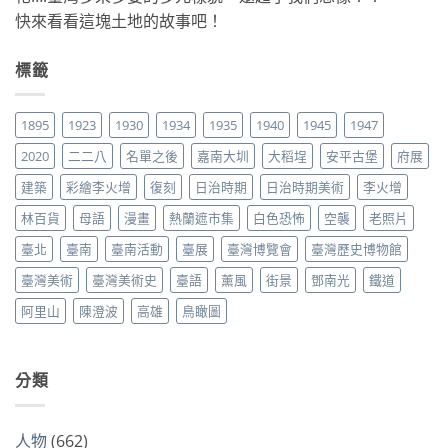
快來看看這塊土地的故事吧！
標籤
1895
1923
1930
1934
1935
1940
1945
1947
2020
二二八
名單之後
嘉南大圳
大稻埕
安平古堡
府展
建築
彩繪李火增
復刻
日治時期
日治時期美術
李火增
林百貨
母語
漫畫
熱蘭遮市集
白色恐怖
空襲
老照片
臺北
臺南
臺南活動
臺展
臺灣博覽會
臺灣歷史博物館
臺灣美術
臺灣美術史
臺語
薰風
街景
鄧南光
鐵道
阿里山
陳澄波
高雄
鳥瞰圖
分類
人物
(662)