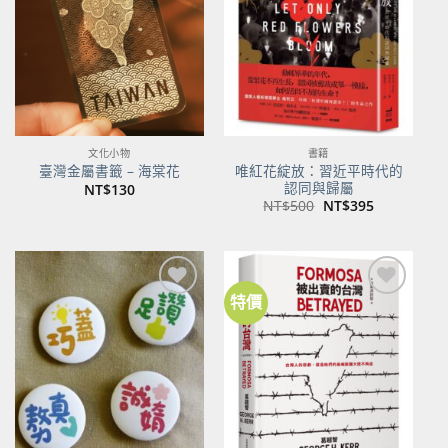
商品
商品
文化小物
書籍
唯紅花綻放：習近平時代的
臺灣金屬書籤 – 海棠花
認同與歸屬
NT$
130
原
目
NT$
500
NT$
395
始
前
價
價
格：
格：
NT$500。
NT$395。
特價
加到
加到
關注
關注
商品
商品