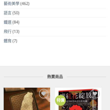
藝術美學
(462)
語言
(50)
鐵道
(84)
飛行
(13)
體育
(7)
熱賣商品
特價
加到
加到
關注
關注