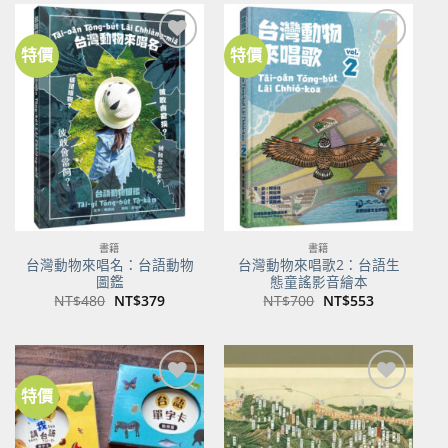
NT$500。
NT$350。
NT$100。
NT$80。
特價
特價
加到
加到
關注
關注
商品
商品
書籍
書籍
台灣動物來唱名：台語動物
台灣動物來唱歌2：台語生
圖鑑
態童謠影音繪本
原
目
原
目
NT$
480
NT$
379
NT$
700
NT$
553
始
前
始
前
價
價
價
價
格：
格：
格：
格：
NT$480。
NT$379。
NT$700。
NT$553。
特價
加到
加到
關注
關注
商品
商品