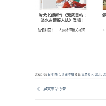
蚩尤老師新作《滬尾畫帖：
淡水古蹟擬人誌》登場！
這個封面！！ 人氣繪師蚩尤老師...
1
文章分類
日本時代
,
清國時期
標籤
古蹟擬人
,
淡水
,
滬
屏東車站今昔