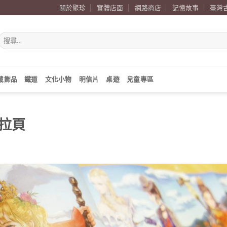
關於聚珍
實體店面
網路商店
記憶故事
臺灣
搜
尋
關
鍵
字:
戴飾品
鐵道
文化小物
明信片
桌遊
兒童專區
拉頁