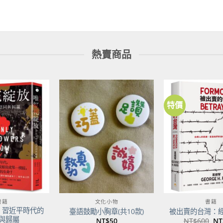
熱賣商品
特價
加到
加到
關注
關注
商品
商品
書籍
文化小物
書籍
：習近平時代的
臺語鼓勵小胸章(共10款)
被出賣的台灣：
與歸屬
原
NT$
50
NT$
600
NT