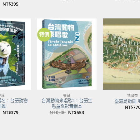
始
原
目
NT$
395
價
始
前
格
價
價
NT
格：
格：
NT$500。
NT$395。
特價
加到
加到
關注
關注
商品
商品
書籍
書籍
地圖布
唱名：台語動物
台灣動物來唱歌2：台語生
臺灣鳥瞰圖 
圖鑑
態童謠影音繪本
NT$
77
原
目
原
目
NT$
379
NT$
700
NT$
553
始
前
始
前
價
價
價
價
格：
格：
格：
格：
NT$480。
NT$379。
NT$700。
NT$553。