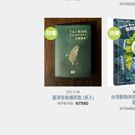
NT$
500
特價
特價
加到
關注
商品
文化小物
台灣動物來
臺灣意象護照套 (單入)
原
目
NT$
100
NT$
80
始
前
NT$
480
價
價
格：
格：
NT$100。
NT$80。