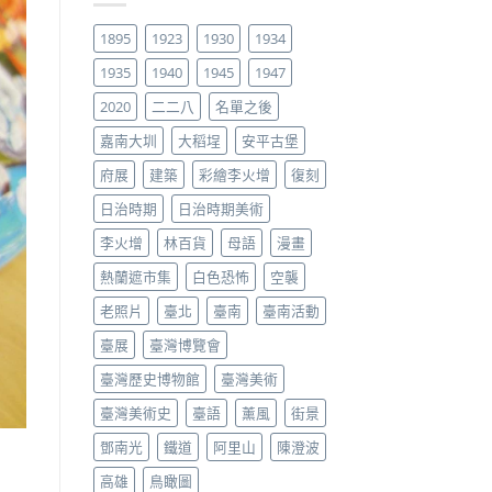
1895
1923
1930
1934
1935
1940
1945
1947
2020
二二八
名單之後
嘉南大圳
大稻埕
安平古堡
府展
建築
彩繪李火增
復刻
日治時期
日治時期美術
李火增
林百貨
母語
漫畫
熱蘭遮市集
白色恐怖
空襲
老照片
臺北
臺南
臺南活動
臺展
臺灣博覽會
臺灣歷史博物館
臺灣美術
臺灣美術史
臺語
薰風
街景
鄧南光
鐵道
阿里山
陳澄波
高雄
鳥瞰圖