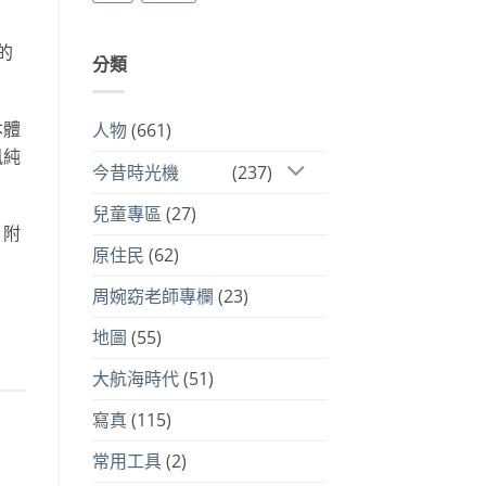
的
分類
本體
人物
(661)
風純
今昔時光機
(237)
兒童專區
(27)
，附
原住民
(62)
周婉窈老師專欄
(23)
地圖
(55)
大航海時代
(51)
寫真
(115)
常用工具
(2)