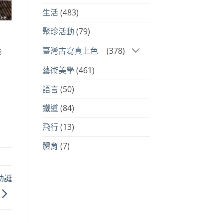
生活
(483)
聚珍活動
(79)
臺灣古寫真上色
(378)
影
藝術美學
(461)
語言
(50)
鐵道
(84)
飛行
(13)
體育
(7)
助誕