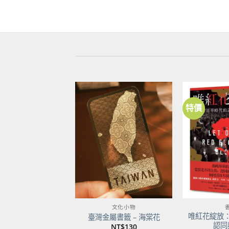
特價
加到
關注
商品
文化小物
唯紅花綻放
臺灣金屬書籤 – 海棠花
認同
NT$
130