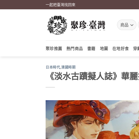
Skip
一起把臺灣找回來
to
content
聚珍推薦
熱門商品
書籍
地圖
在地好食
穿
日本時代
,
清國時期
《淡水古蹟擬人誌》華麗