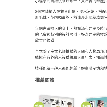
小編拿到書趕快來炫耀一下實體書的華麗
8個古蹟擬人在觀音山傍、淡水河邊，搭
紅毛城、英國領事館、前清淡水關稅務司官
每個古蹟擬人的身上，都充滿和建築及時
的也會被特別的設計吸引，好奇建築的樣
欣賞也很讚！
全本除了蚩尤老師精緻的大圖和人物局部
錄還有有趣的人設草稿和大事年表，知識
這種能讓一般人都能輕鬆了解臺灣記憶和
推薦閱讀
特價
特價