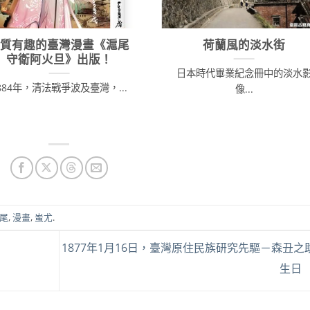
優質有趣的臺灣漫畫《滬尾
荷蘭風的淡水街
守衛阿火旦》出版！
日本時代畢業紀念冊中的淡水
884年，清法戰爭波及臺灣，...
像...
尾
,
漫畫
,
蚩尤
.
1877年1月16日，臺灣原住民族研究先驅－森丑之
生日