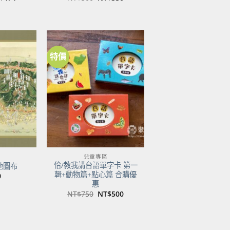
前
始
前
價
價
價
：
格：
格：
格：
$600。
NT$474。
NT$500。
NT$350。
特價
加到
加到
關注
關注
商品
商品
兒童專區
佮/教我講台語單字卡 第一
地圖布
輯+動物篇+點心篇 合購優
0
惠
原
目
NT$
750
NT$
500
始
前
價
價
格：
格：
NT$750。
NT$500。