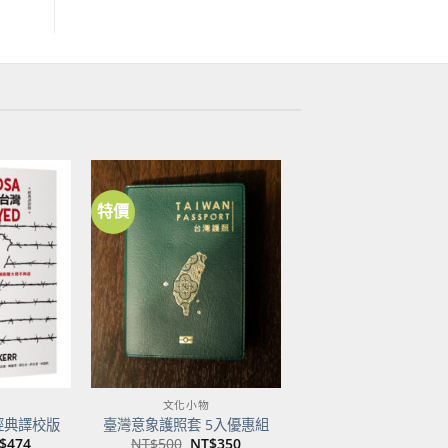
特價
加到
加到
關注
關注
商品
商品
文化小物
經典譯校版
臺灣意象護照套 5入優惠組
目
原
目
$
474
NT$
500
NT$
350