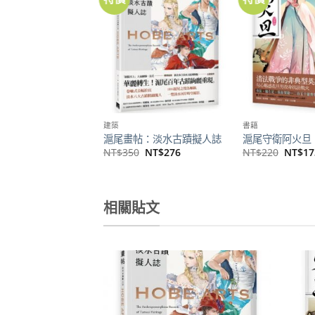
加到
關注
商品
建築
書籍
滬尾畫帖：淡水古蹟擬人誌
滬尾守衛阿火旦
原
目
原
NT$
350
NT$
276
NT$
220
NT$
17
始
前
始
價
價
價
格：
格：
格：
NT$350。
NT$276。
NT$2
相關貼文