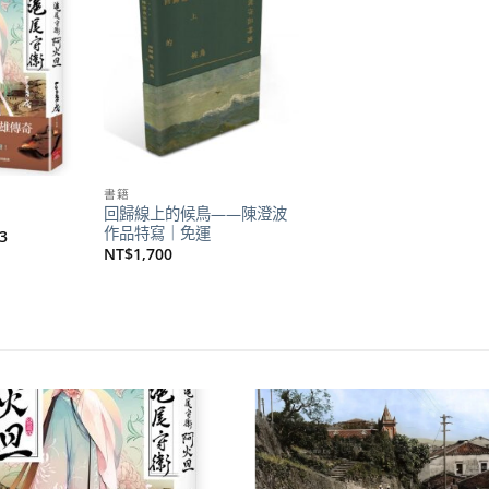
加到
加到
關注
關注
商品
商品
書籍
回歸線上的候鳥——陳澄波
作品特寫｜免運
目
3
前
NT$
1,700
價
格：
20。
NT$173。