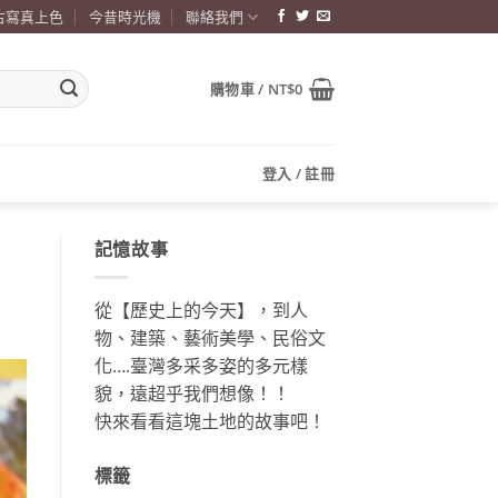
古寫真上色
今昔時光機
聯絡我們
購物車 /
NT$
0
登入 / 註冊
記憶故事
從【歷史上的今天】，到人
物、建築、藝術美學、民俗文
化….臺灣多采多姿的多元樣
貌，遠超乎我們想像！！
快來看看這塊土地的故事吧！
標籤