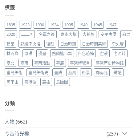
標籤
1895
1923
1930
1934
1935
1940
1945
1947
2020
二二八
名單之後
嘉南大圳
大稻埕
安平古堡
府展
建築
彩繪李火增
復刻
日治時期
日治時期美術
李火增
林百貨
母語
漫畫
熱蘭遮市集
白色恐怖
空襲
老照片
臺北
臺南
臺南活動
臺展
臺灣博覽會
臺灣歷史博物館
臺灣美術
臺灣美術史
臺語
薰風
街景
鄧南光
鐵道
阿里山
陳澄波
高雄
鳥瞰圖
分類
人物
(662)
今昔時光機
(237)