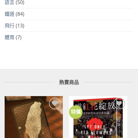
語言
(50)
鐵道
(84)
飛行
(13)
體育
(7)
熱賣商品
特價
加到
加到
關注
關注
商品
商品