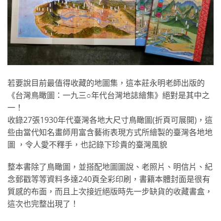
若要說目前最值得收藏的地圖集，這本莊永明老師出版的
《台灣鳥瞰圖：一九三○年代台灣地誌繪集》絕對是其中之
一！
收錄27張1930年代臺灣各地大尺寸鳥瞰圖(折頁可展開)，這
些由當代知名畫師用富含藝術表現方式所繪製的臺灣各地地
圖 ，令人愛不釋手，也記錄下珍貴的臺灣風貌
整本書除了鳥瞰圖，並搭配地圖圖說、老照片、明信片、紀
念郵戳等等資料多達240頁全彩印刷，書籍本體封面是很有
質感的布面，而且上次接近絕版時先一步缺貨的收藏書盒，
這次也完整出現了！