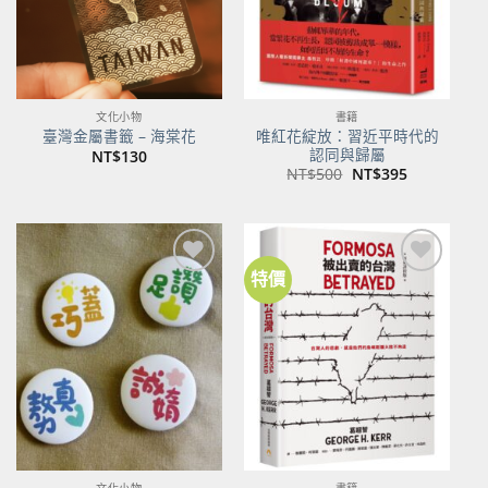
文化小物
書籍
唯紅花綻放：習近平時代的
臺灣金屬書籤 – 海棠花
認同與歸屬
NT$
130
原
目
NT$
500
NT$
395
始
前
價
價
格：
格：
NT$500。
NT$395。
特價
加到
加到
關注
關注
商品
商品