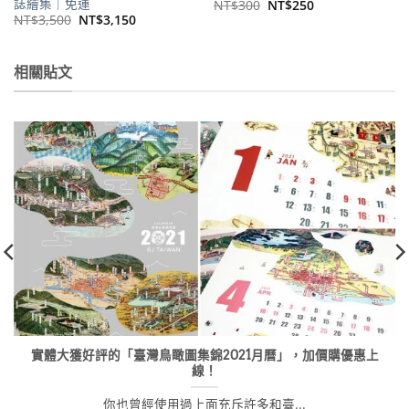
誌繪集｜免運
原
目
NT$
300
NT$
250
始
前
原
目
NT$
3,500
NT$
3,150
價
價
始
前
格：
格：
價
價
NT$300。
NT$250。
格：
格：
NT$3,500。
NT$3,150。
相關貼文
實體大獲好評的「臺灣鳥瞰圖集錦2021月曆」，加價購優惠上
線！
你也曾經使用過上面充斥許多和臺...