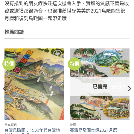
沒有搶到的朋友趕快趁這次機會入手，實體的質感不管是收
藏或送禮都很適合，也很推薦搭配美美的2021鳥瞰圖集錦
月曆和復刻鳥瞰圖一起帶走哦！
推薦閱讀
特價
特價
加到
加到
關注
關注
商品
商品
已售完
日本時代
地圖
台灣鳥瞰圖：1930年代台灣地
臺灣鳥瞰圖集錦2021月曆