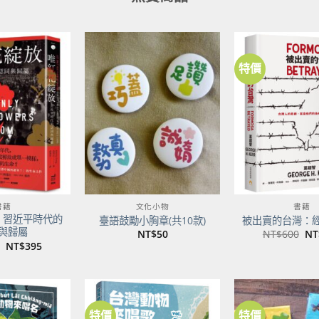
特價
加到
加到
關注
關注
商品
商品
書籍
文化小物
書籍
：習近平時代的
臺語鼓勵小胸章(共10款)
被出賣的台灣：
與歸屬
原
NT$
50
NT$
600
NT
始
原
目
NT$
395
價
始
前
格
價
價
NT
格：
格：
NT$500。
NT$395。
特價
特價