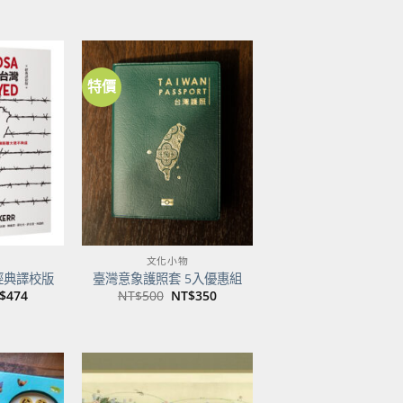
特價
加到
加到
關注
關注
商品
商品
文化小物
經典譯校版
臺灣意象護照套 5入優惠組
目
原
目
$
474
NT$
500
NT$
350
前
始
前
價
價
價
：
格：
格：
格：
$600。
NT$474。
NT$500。
NT$350。