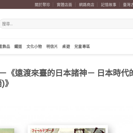
關於聚珍
實體店面
網路商店
記憶故事
臺灣
搜
尋
關
鍵
字:
戴飾品
鐵道
文化小物
明信片
桌遊
兒童專區
－《遠渡來臺的日本諸神－ 日本時代
)》