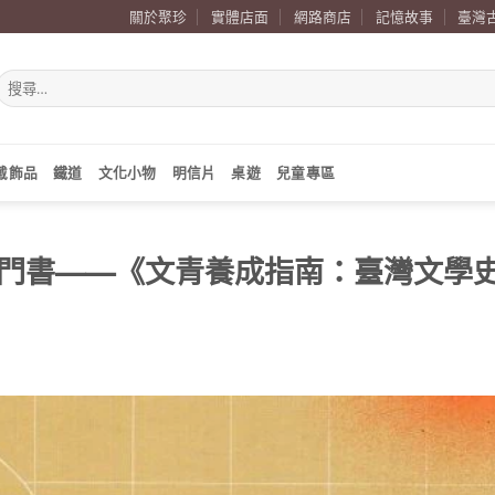
關於聚珍
實體店面
網路商店
記憶故事
臺灣
搜
尋
關
鍵
字:
戴飾品
鐵道
文化小物
明信片
桌遊
兒童專區
門書——《文青養成指南：臺灣文學