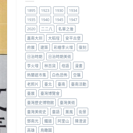
1895
1923
1930
1934
1935
1940
1945
1947
2020
二二八
名單之後
嘉南大圳
大稻埕
安平古堡
府展
建築
彩繪李火增
復刻
日治時期
日治時期美術
李火增
林百貨
母語
漫畫
熱蘭遮市集
白色恐怖
空襲
老照片
臺北
臺南
臺南活動
臺展
臺灣博覽會
臺灣歷史博物館
臺灣美術
臺灣美術史
臺語
薰風
街景
鄧南光
鐵道
阿里山
陳澄波
高雄
鳥瞰圖