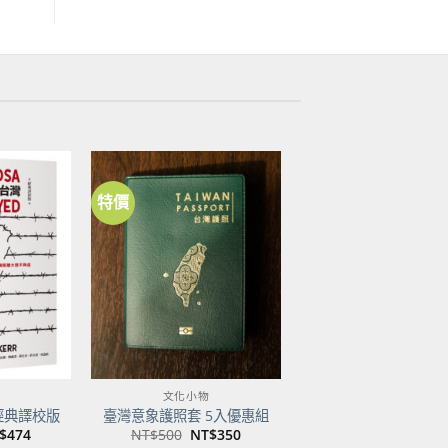
特價
加到
加到
關注
關注
商品
商品
文化小物
經典譯校版
臺灣意象護照套 5入優惠組
目
原
目
$
474
NT$
500
NT$
350
前
始
前