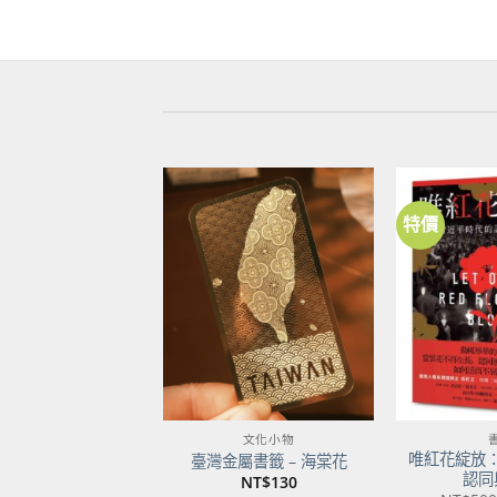
特價
加到
關注
商品
文化小物
唯紅花綻放
臺灣金屬書籤 – 海棠花
認同
NT$
130