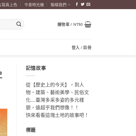
古寫真上色
今昔時光機
聯絡我們
購物車 /
NT$
0
登入 / 註冊
記憶故事
史
從【歷史上的今天】，到人
物、建築、藝術美學、民俗文
化….臺灣多采多姿的多元樣
貌，遠超乎我們想像！！
快來看看這塊土地的故事吧！
標籤