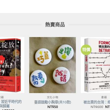
熱賣商品
特價
加到
加到
關注
關注
商品
商品
書籍
文化小物
書籍
：習近平時代的
臺語鼓勵小胸章(共10款)
被出賣的台灣：
與歸屬
原
NT$
50
NT$
600
NT
始