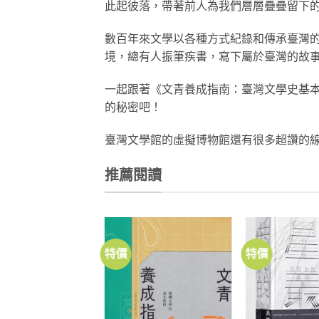
此起彼落，帶著前人為我們層層疊疊留下
數百年來文學以各種方式紀錄和傳承臺灣
境，總有人振筆疾書，寫下屬於臺灣的故
一起跟著《文青養成指南：臺灣文學史基
的秘密吧！
臺灣文學館的虛擬博物館還有很多超讚的
推薦閱讀
特價
特價
加到
關注
商品