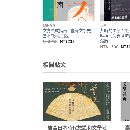
戰後命運
文學
文青養成指南 : 臺灣文學史
共時的星叢：風
基本教材(二版)
精神的跨界域流
藏版）
原
目
NT$
250
NT$
238
始
前
原
NT$
1,500
NT$
價
價
始
格：
格：
價
NT$250。
NT$238。
格：
NT$
相關貼文
結合日本時代旅遊和文學地