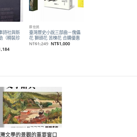
原住民
車詩社與新
臺灣歷史小說三部曲－傀儡
動（精裝珍
花 獅頭花 苦楝花 合購優惠
原
目
NT$
1,249
NT$
1,000
始
前
目
1,184
價
價
前
格：
格：
價
NT$1,249。
NT$1,000。
格：
1,500。
NT$1,184。
臺灣文學的景觀的重要窗口