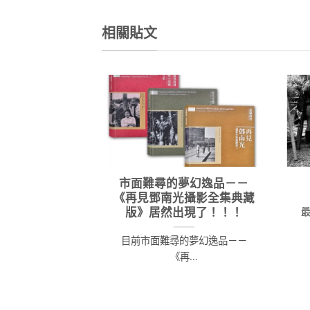
格：
格：
價
NT$380。
NT$341。
格：
NT$
相關貼文
市面難尋的夢幻逸品－－
《再見鄧南光攝影全集典藏
版》居然出現了！！！
目前市面難尋的夢幻逸品－－
《再...