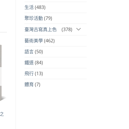
生活
(483)
聚珍活動
(79)
臺灣古寫真上色
(378)
藝術美學
(462)
語言
(50)
到
鐵道
(84)
注
品
飛行
(13)
體育
(7)
之