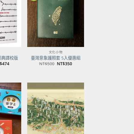
關注
關注
商品
商品
文化小物
經典譯校版
臺灣意象護照套 5入優惠組
目
原
目
$
474
NT$
500
NT$
350
前
始
前
價
價
價
：
格：
格：
格：
$600。
NT$474。
NT$500。
NT$350。
加到
加到
關注
關注
商品
商品