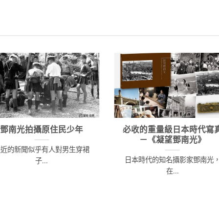
價
格：
5,240。
NT$3,500。
鄧南光拍攝原住民少年
必收的重量級日本時代寫
－《凝望鄧南光》
最近的新聞似乎有人對男生穿裙
日本時代的知名攝影家鄧南光
子...
在...