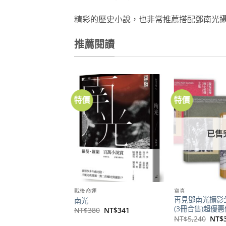
精彩的歷史小說，也非常推薦搭配鄧南光
推薦閱讀
特價
特價
加到
關注
商品
已售
戰後命運
寫真
再見鄧南光攝影
南光
(3冊合售)超優
原
目
NT$
380
NT$
341
始
前
原
NT$
5,240
NT$
價
價
始