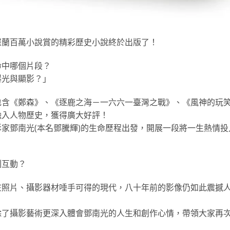
羅蘭百萬小說賞的精彩歷史小說終於出版了！
命中哪個片段？
曝光與顯影？」
包含《鄭森》、《逐鹿之海－一六六一臺灣之戰》、《風神的玩
融入人物歷史，獲得廣大好評！
家鄧南光(本名鄧騰輝)的生命歷程出發，開展一段將一生熱情投
刻互動？
在照片、攝影器材唾手可得的現代，八十年前的影像仍如此震撼
除了攝影藝術更深入體會鄧南光的人生和創作心情，帶領大家再