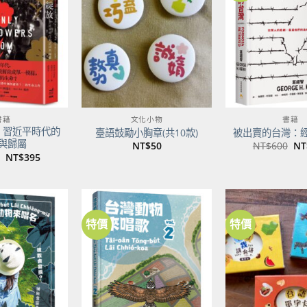
關注
關注
商品
商品
書籍
文化小物
書籍
：習近平時代的
臺語鼓勵小胸章(共10款)
被出賣的台灣：
與歸屬
原
NT$
50
NT$
600
NT
始
原
目
NT$
395
價
始
前
格
價
價
NT
格：
格：
NT$500。
NT$395。
特價
特價
加到
加到
關注
關注
商品
商品