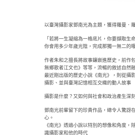
以臺灣攝影家鄧南光為主題，獲得羅曼．
「若將一生凝縮為一格底片，你要擷取生
你會用多少年歲光陰，完成那獨一無二的
作者朱和之擅長將故事鑲嵌進歷史，前作
無鄉歌者江文也》等等，流暢的敘述自然
最近剛出版的歷史小說《南光》，則從攝影
攝影、並與臺灣記憶相互交織的動人故事
攝影是什麼？又如何與社會和政治產生深
鄧南光前輩留下的珍貴作品，總令人驚訝
心。
《南光》透過小說以特別的想像和角度，
識攝影家和他的時代