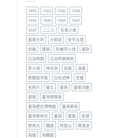
1895
1923
1930
1934
1935
1940
1945
1947
2020
二二八
名單之後
嘉南大圳
大稻埕
安平古堡
府展
建築
彩繪李火增
復刻
日治時期
日治時期美術
李火增
林百貨
母語
漫畫
熱蘭遮市集
白色恐怖
空襲
老照片
臺北
臺南
臺南活動
臺展
臺灣博覽會
臺灣歷史博物館
臺灣美術
臺灣美術史
臺語
薰風
街景
鄧南光
鐵道
阿里山
陳澄波
高雄
鳥瞰圖