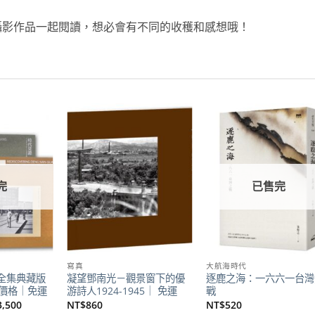
攝影作品一起閱讀，想必會有不同的收穫和感想哦！
加到
加到
加
關注
關注
關
商品
商品
商
完
已售完
寫真
大航海時代
全集典藏版
凝望鄧南光－觀景窗下的優
逐鹿之海：一六六一台灣
惠價格｜免運
游詩人1924-1945｜ 免運
戰
目
3,500
NT$
860
NT$
520
前