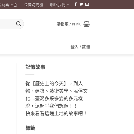
古寫真上色
今昔時光機
聯絡我們
購物車 /
NT$
0
登入 / 註冊
記憶故事
從【歷史上的今天】，到人
物、建築、藝術美學、民俗文
化….臺灣多采多姿的多元樣
貌，遠超乎我們想像！！
快來看看這塊土地的故事吧！
標籤