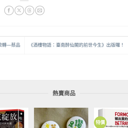
流轉—蔡品
《酒樓物語：臺南醉仙閣的前世今生》出版囉！
熱賣商品
特價
加到
加到