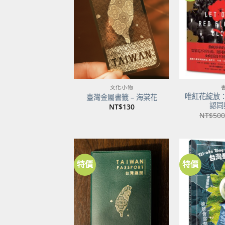
關注
商品
文化小物
唯紅花綻放
臺灣金屬書籤 – 海棠花
認同
NT$
130
NT$
500
特價
特價
加到
關注
商品