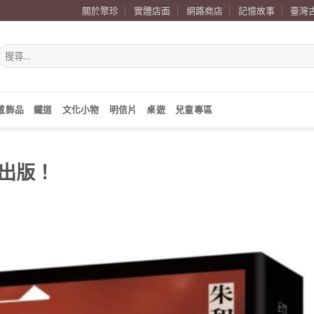
關於聚珍
實體店面
網路商店
記憶故事
臺灣
搜
尋
關
鍵
字:
戴飾品
鐵道
文化小物
明信片
桌遊
兒童專區
出版！