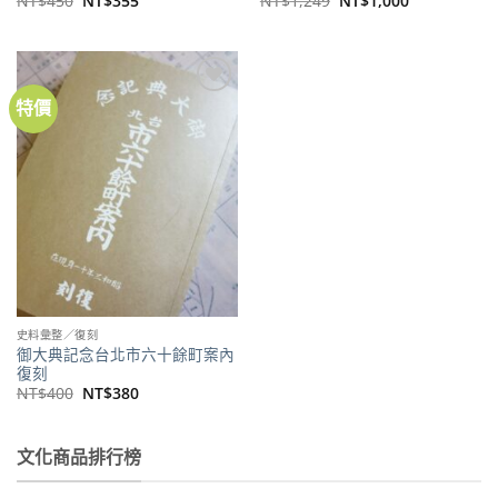
NT$
450
NT$
355
NT$
1,249
NT$
1,000
始
前
始
前
價
價
價
價
格：
格：
格：
格：
NT$450。
NT$355。
NT$1,249。
NT$1,000。
特價
加到
關注
商品
史料彙整／復刻
御大典記念台北市六十餘町案內
復刻
原
目
NT$
400
NT$
380
始
前
價
價
格：
格：
NT$400。
NT$380。
文化商品排行榜