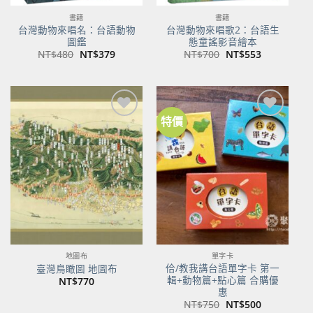
書籍
書籍
台灣動物來唱名：台語動物
台灣動物來唱歌2：台語生
圖鑑
態童謠影音繪本
原
目
原
目
NT$
480
NT$
379
NT$
700
NT$
553
始
前
始
前
價
價
價
價
格：
格：
格：
格：
NT$480。
NT$379。
NT$700。
NT$553。
特價
加到
加到
關注
關注
商品
商品
地圖布
單字卡
佮/教我講台語單字卡 第一
臺灣鳥瞰圖 地圖布
輯+動物篇+點心篇 合購優
NT$
770
惠
原
目
NT$
750
NT$
500
始
前