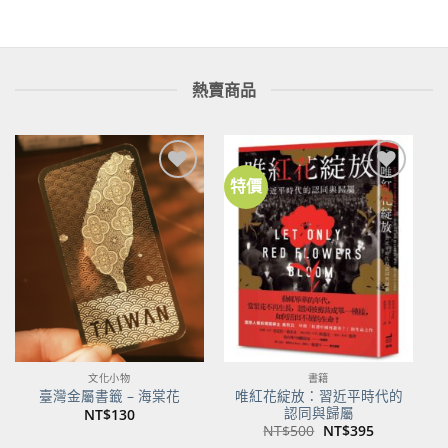
熱賣商品
特價
加到
加到
關注
關注
商品
商品
文化小物
書籍
唯紅花綻放：習近平時代的
臺灣金屬書籤 – 海棠花
認同與歸屬
NT$
130
原
目
NT$
500
NT$
395
始
前