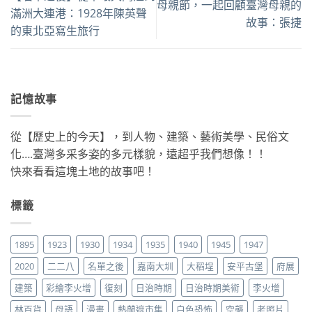
母親節，一起回顧臺灣母親的
滿洲大連港：1928年陳英聲
故事：張捷
的東北亞寫生旅行
記憶故事
從【歷史上的今天】，到人物、建築、藝術美學、民俗文
化….臺灣多采多姿的多元樣貌，遠超乎我們想像！！
快來看看這塊土地的故事吧！
標籤
1895
1923
1930
1934
1935
1940
1945
1947
2020
二二八
名單之後
嘉南大圳
大稻埕
安平古堡
府展
建築
彩繪李火增
復刻
日治時期
日治時期美術
李火增
林百貨
母語
漫畫
熱蘭遮市集
白色恐怖
空襲
老照片