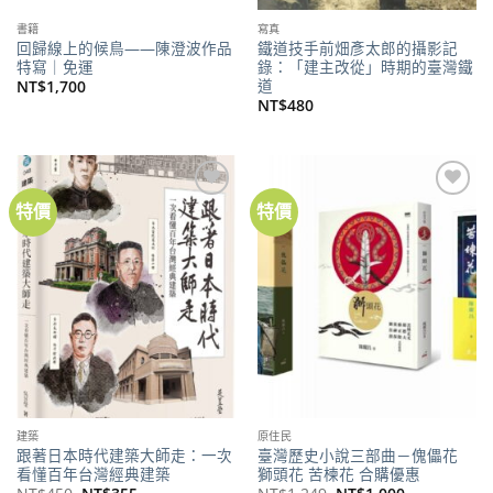
書籍
寫真
回歸線上的候鳥——陳澄波作品
鐵道技手前畑彥太郎的攝影記
特寫｜免運
錄：「建主改從」時期的臺灣鐵
道
NT$
1,700
NT$
480
特價
特價
加到
加到
關注
關注
商品
商品
建築
原住民
跟著日本時代建築大師走：一次
臺灣歷史小說三部曲－傀儡花
看懂百年台灣經典建築
獅頭花 苦楝花 合購優惠
原
目
原
目