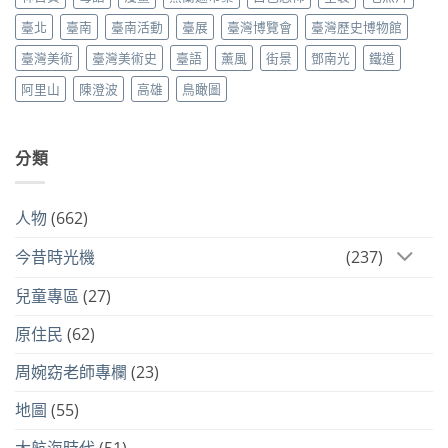
臺北
臺南
臺南活動
臺展
臺灣博覽會
臺灣歷史博物館
臺灣美術
臺灣美術史
臺語
薰風
街景
鄧南光
鐵道
阿里山
陳澄波
高雄
鳥瞰圖
分類
人物
(662)
今昔時光機
(237)
兒童專區
(27)
原住民
(62)
周婉窈老師專欄
(23)
地圖
(55)