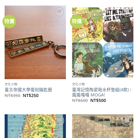
特價
特價
加到
加到
關注
關注
商品
商品
文化小物
文化小物
臺灣記憶陶瓷吸水杯墊組(4款)｜
臺北帝國大學復刻鑰匙圈
魔魔嘎嘎 MOGA!
原
目
NT$
350
NT$
250
始
前
原
目
NT$
600
NT$
500
價
價
始
前
格：
格：
價
價
NT$350。
NT$250。
格：
格：
NT$600。
NT$500。
加到
加到
關注
關注