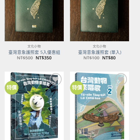
商品
商品
文化小物
文化小物
臺灣意象護照套 5入優惠組
臺灣意象護照套 (單入)
原
目
原
目
NT$
500
NT$
350
NT$
100
NT$
80
始
前
始
前
價
價
價
價
格：
格：
格：
格：
NT$500。
NT$350。
NT$100。
NT$80。
特價
特價
加到
加到
關注
關注
商品
商品