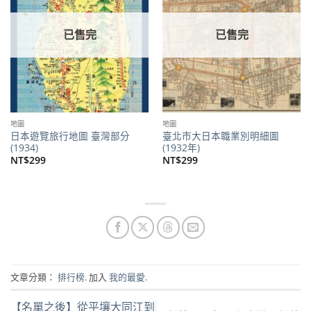
商品
商品
已售完
已售完
地圖
地圖
日本遊覽旅行地圖 臺灣部分
臺北市大日本職業別明細圖
(1934)
(1932年)
NT$
299
NT$
299
文章分類：
排行榜
. 加入
我的最愛
.
【名單之後】從平壤大同江到