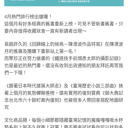
4月熱門排行榜出爐囉！
這個月有好多經典的舊書重新上榜，可見不管新書舊書，只
要內容值得收藏就會一直有新讀者出現～
長銷許久的《回歸線上的候鳥－陳澄波作品特寫》在陳澄波
月的推廣及團購下重新站上第一名！
而聚珍正在努力搶書的《鐵道技手前畑彥太郎的攝影記錄》
也是最近的熱門書，還沒有收到出貨通知的朋友拜託再等我
們一下哦！
《跟著日本時代建築大師走》及《臺灣歷史小說三部曲》挾
著上個月的氣勢蟬聯進榜，還有實用的復刻寶典《御大典記
念台北市六十餘町案內復刻》也被很多人帶回家搭配地圖研
究
文化商品類，每個小細節都隱藏臺灣記憶的魔魔嘎嘎吸水杯
墊系列上架不久就衝上冠軍！要不要來試試看你可以找到多