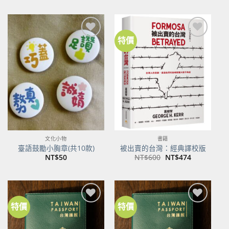
價
價
格：
格：
NT$500。
NT$395。
特價
加到
加到
關注
關注
商品
商品
文化小物
書籍
臺語鼓勵小胸章(共10款)
被出賣的台灣：經典譯校版
原
目
NT$
50
NT$
600
NT$
474
始
前
價
價
格：
格：
NT$600。
NT$474。
特價
特價
加到
加到
關注
關注